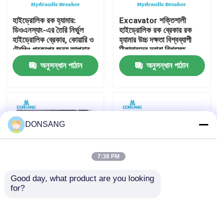
হাইড্রোলিক রক হ্যামার:
Excavator শক্তিশালী
আমাদের সম্পর্কে
ডিওএনস্যাং-এর তৈরি নির্ভুল
হাইড্রোলিক রক ব্রেকার রক
হাইড্রোলিক ব্রেকার, কোয়ারি ও
হ্যামার উচ্চ দক্ষতা বিশ্বব্যাপী
ট্রেঞ্চিং প্রকল্পের জন্য আপনার
ঠিকাদারদের দ্বারা বিশ্বস্ত
কারখানা ভ্রমণ
ভালো সহযোগী
DONSANG লাইফটাইম
অনুসন্ধান পাঠান
অনুসন্ধান পাঠান
রক্ষণাবেক্ষণ নির্দেশিকা সহ
হাইড্রোলিক ব্রেকার
মান নিয়ন্ত্রণ
যোগাযোগ করুন
DONSANG
উদ্ধৃতির জন্য আবেদন
7:38 PM
Good day, what product are you looking 
হাইড্রোলিক রক ব্রেকার
for?
হাইড্রোলিক ব্রেকার হ্যামার
হাইড্রোলিক রক ব্রেকার,
ফ্যাক্টরি যেখানে গুণমান প্রথমে
হাইড্রোলিক ধ্বংসকারী হাতুড়ি,
আঘাত করে DONSANG
ছিদ্রক ১৪০ মিমি আত্মবিশ্বাসের
খননকারী হাইড্রোলিক ব্রেকার