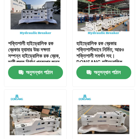
শক্তিশালী হাইড্রোলিক রক
হাইড্রোলিক রক ব্রেকার
ব্রেকার হ্যামার উচ্চ দক্ষতা
শক্তিশালীভাবে নির্মিত, আরও
সম্পন্ন হাইড্রোলিক রক ব্রেক,
শক্তিশালী সমর্থন সহ।
ভারী শুল্ক নির্মাণ প্রকল্পের জন্য,
DONSANG হাইড্রোলিক
পাথর ভাঙ্গা থেকে পুনর্ব্যবহার
ব্রেকার, ২৪/৭ বিশেষজ্ঞ সহায়তা
অনুসন্ধান পাঠান
অনুসন্ধান পাঠান
পর্যন্ত DONSANG বহুমুখী
সহ। হাইড্রোলিক রক হ্যামার
হাইড্রোলিক ব্রেকার, OEM
অ্যাটাচমেন্ট, নির্মাণ যন্ত্রাংশ
ওয়ারেন্টি সহ
প্রস্তুতকারক।
বাড়ি
পণ্য
VR প্রদর্শন