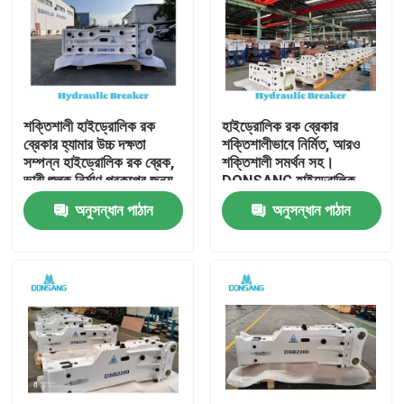
শক্তিশালী হাইড্রোলিক রক
হাইড্রোলিক রক ব্রেকার
ব্রেকার হ্যামার উচ্চ দক্ষতা
শক্তিশালীভাবে নির্মিত, আরও
সম্পন্ন হাইড্রোলিক রক ব্রেক,
শক্তিশালী সমর্থন সহ।
ভারী শুল্ক নির্মাণ প্রকল্পের জন্য,
DONSANG হাইড্রোলিক
পাথর ভাঙ্গা থেকে পুনর্ব্যবহার
ব্রেকার, ২৪/৭ বিশেষজ্ঞ সহায়তা
অনুসন্ধান পাঠান
অনুসন্ধান পাঠান
পর্যন্ত DONSANG বহুমুখী
সহ। হাইড্রোলিক রক হ্যামার
হাইড্রোলিক ব্রেকার, OEM
অ্যাটাচমেন্ট, নির্মাণ যন্ত্রাংশ
ওয়ারেন্টি সহ
প্রস্তুতকারক।
বাড়ি
পণ্য
VR প্রদর্শন