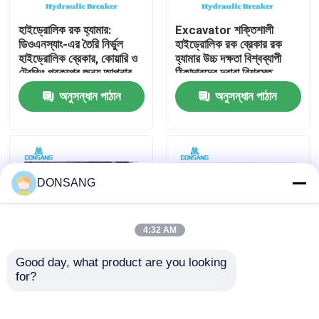
হাইড্রোলিক রক হ্যামার:
Excavator শক্তিশালী
আমাদের সম্পর্কে
ডিওএনস্যাং-এর তৈরি নির্ভুল
হাইড্রোলিক রক ব্রেকার রক
হাইড্রোলিক ব্রেকার, কোয়ারি ও
হ্যামার উচ্চ দক্ষতা বিশ্বব্যাপী
ট্রেঞ্চিং প্রকল্পের জন্য আপনার
ঠিকাদারদের দ্বারা বিশ্বস্ত
কারখানা ভ্রমণ
ভালো সহযোগী
DONSANG লাইফটাইম
অনুসন্ধান পাঠান
অনুসন্ধান পাঠান
রক্ষণাবেক্ষণ নির্দেশিকা সহ
হাইড্রোলিক ব্রেকার
মান নিয়ন্ত্রণ
যোগাযোগ করুন
DONSANG
উদ্ধৃতির জন্য আবেদন
4:32 AM
Good day, what product are you looking 
হাইড্রোলিক রক ব্রেকার
for?
হাইড্রোলিক ব্রেকার হ্যামার
হাইড্রোলিক রক ব্রেকার,
ফ্যাক্টরি যেখানে গুণমান প্রথমে
হাইড্রোলিক ধ্বংসকারী হাতুড়ি,
আঘাত করে DONSANG
ছিদ্রক ১৪০ মিমি আত্মবিশ্বাসের
খননকারী হাইড্রোলিক ব্রেকার