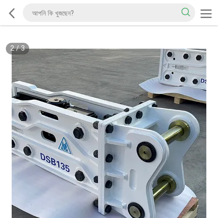
2
/
3