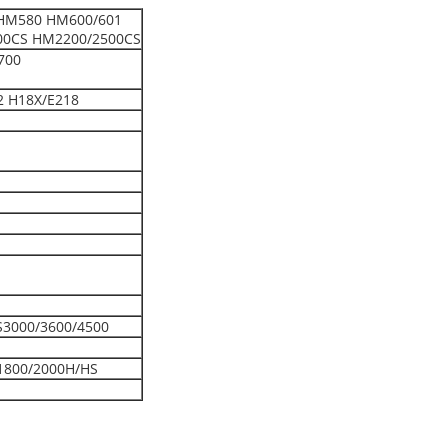
HM580 HM600/601
00CS HM2200/2500CS
700
2 H18X/E218
S3000/3600/4500
1800/2000H/HS