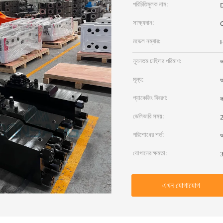
পরিচিতিমুলক নাম:
সাক্ষ্যদান:
মডেল নম্বার:
ন্যূনতম চাহিদার পরিমাণ:
আ
মূল্য:
আ
প্যাকেজিং বিবরণ:
ক
ডেলিভারি সময়:
2
পরিশোধের শর্ত:
আ
যোগানের ক্ষমতা:
3
এখন যোগাযোগ