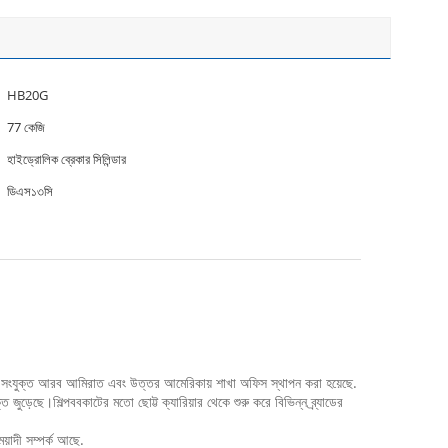
HB20G
77 কেজি
হাইড্রোলিক ব্রেকার সিলিন্ডার
ডিএস১৩সি
।এখন সংযুক্ত আরব আমিরাত এবং উত্তর আমেরিকায় শাখা অফিস স্থাপন করা হয়েছে.
ি জুড়েছে।শিল্পববকাটের মতো ছোট্ট ক্যারিয়ার থেকে শুরু করে বিভিন্ন ব্র্যাডের
েয়াদী সম্পর্ক আছে.