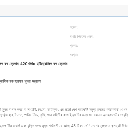
মডেল:
মাথার পিছনের ওজন:
প্রকার:
সংখ্যা:
িক রক ব্রেকার
42CrMo হাইড্রোলিক রক ব্রেকার
,
ক রক হ্যামার খুচরা যন্ত্রাংশ
টি সুন্দর বাগান শহর যা সাংহাই, নিংবো, তাইক্যাং এর মতো বেশ কয়েকটি সমুদ্র বন্দরের কাছাকাছি
পুনর্ব্যবহার, টানেল, পানির নিচে, কৃষি, সেনাবাহিনীর কাজ ইত্যাদির জন্য সব ধরনের এক্সক্যাভেটর সংযুক্ত
,দক্ষ টিম ওয়ার্ক এবং যুক্তিসঙ্গত মূল্য শর্তাবলী যে আছে 43 টিরও বেশি দেশের মূল্যবান ক্লায়েন্ট দীর্ঘম