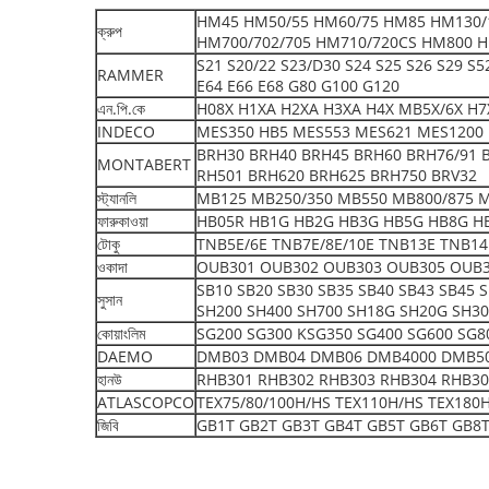
HM45 HM50/55 HM60/75 HM85 HM130/
ক্রুপ
HM700/702/705 HM710/720CS HM800 H
S21 S20/22 S23/D30 S24 S25 S26 S29 S
RAMMER
E64 E66 E68 G80 G100 G120
এন.পি.কে
H08X H1XA H2XA H3XA H4X MB5X/6X H7X
INDECO
MES350 HB5 MES553 MES621 MES1200 
BRH30 BRH40 BRH45 BRH60 BRH76/91 
MONTABERT
RH501 BRH620 BRH625 BRH750 BRV32
স্ট্যানলি
MB125 MB250/350 MB550 MB800/875 
ফারুকাওয়া
HB05R HB1G HB2G HB3G HB5G HB8G H
টোকু
TNB5E/6E TNB7E/8E/10E TNB13E TNB14
ওকাদা
OUB301 OUB302 OUB303 OUB305 OUB3
SB10 SB20 SB30 SB35 SB40 SB43 SB45 
সুসান
SH200 SH400 SH700 SH18G SH20G SH3
কোয়াংলিম
SG200 SG300 KSG350 SG400 SG600 SG8
DAEMO
DMB03 DMB04 DMB06 DMB4000 DMB5000 S
হানউ
RHB301 RHB302 RHB303 RHB304 RHB30
ATLASCOPCO
TEX75/80/100H/HS TEX110H/HS TEX180
জিবি
GB1T GB2T GB3T GB4T GB5T GB6T GB8T