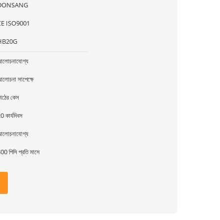
DONSANG
CE ISO9001
HB20G
লোচনাযোগ্য
লোচনা সাপেক্ষে
াঠের কেস
0 কার্যদিবস
লোচনাযোগ্য
00 পিসি প্রতি মাসে