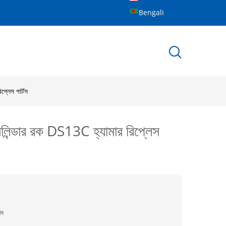
Bengali
্লেস পার্টস
িন্ডার রক DS13C হ্যামার রিপ্লেস
ীন