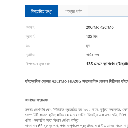
বিস্তারিত তথ্য
পণ্যের বর্ণনা
উপাদান:
20CrMo 42CrMo
ব্যাসার্ধ:
135 মিমি
রঙ:
মূল
প্যাকিং:
কাঠের কেস
135 এমএম ব্যাসার্ধের হাইড্রোল
বিশেষভাবে তুলে ধরা:
হাইড্রোলিক ব্রেকার 42CrMo HB20G হাইড্রোলিক ব্রেকার সিলিন্ডার হাইড্রোলি
আমাদের সম্বন্ধেঃ
ডনসাং মেশিনারি কোং, লিমিটেড প্রতিষ্ঠিত হয় ২০১২ সালে, সুঝুতে অবস্থিত, এক
কোম্পানিটি শুরুতে হাইড্রোলিক ব্রেকারের সার্ভিস দিয়েছিল এবং এখন খনি, নির্মাণ, 
খনির খননকারীর মতো বিশাল মেশিন পর্যন্ত।
কারখানার 6S ব্যবস্থাপনা, পণ্য সম্পূর্ণরূপে প্রত্যয়িত, যারা উচ্চ মানের মানের পণ্য