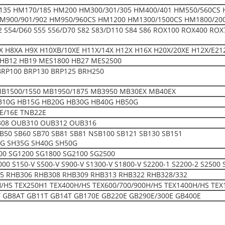
135 HM170/185 HM200 HM300/301/305 HM400/401 HM550/560CS 
M900/901/902 HM950/960CS HM1200 HM1300/1500CS HM1800/20
52 S54/D60 S55 S56/D70 S82 S83/D110 S84 S86 ROX100 ROX400 ROX
 H8XA H9X H10XB/10XE H11X/14X H12X H16X H20X/20XE H12X/E21
HB12 HB19 MES1800 HB27 MES2500
BRP100 BRP130 BRP125 BRH250
MB1500/1550 MB1950/1875 MB3950 MB30EX MB40EX
B10G HB15G HB20G HB30G HB40G HB50G
E/16E TNB22E
08 OUB310 OUB312 OUB316
SB50 SB60 SB70 SB81 SB81 NSB100 SB121 SB130 SB151
0G SH35G SH40G SH50G
00 SG1200 SG1800 SG2100 SG2500
150-V S500-V S900-V S1300-V S1800-V S2200-1 S2200-2 S2500 
5 RHB306 RHB308 RHB309 RHB313 RHB322 RHB328/332
H/HS TEX250H1 TEX400H/HS TEX600/700/900H/HS TEX1400H/HS TEX
 GB8AT GB11T GB14T GB170E GB220E GB290E/300E GB400E