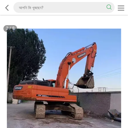
2
/
8