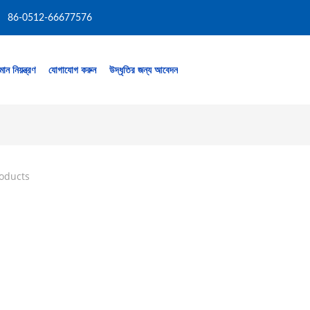
86-0512-66677576
মান নিয়ন্ত্রণ
যোগাযোগ করুন
উদ্ধৃতির জন্য আবেদন
roducts