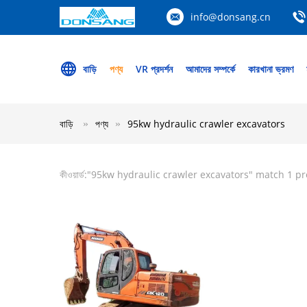
info@donsang.cn
বাড়ি
পণ্য
VR প্রদর্শন
আমাদের সম্পর্কে
কারখানা ভ্রমণ
বাড়ি
পণ্য
95kw hydraulic crawler excavators
কীওয়ার্ড:"
95kw hydraulic crawler excavators
" match 1 p