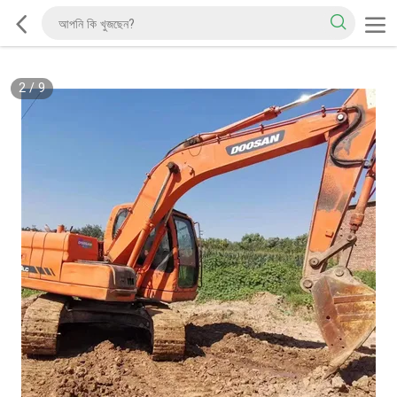
2
/
9