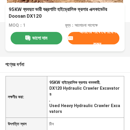
95KW ব্যবহৃত ভারী যন্ত্রপাতি হাইড্রোলিক ক্রলার এক্সকাভেটর
Doosan DX120
MOQ：1
মূল্য：আলোচনা সাপেক্ষে
আমাদের সাথে যোগাযোগ
ভালো দাম
করুন
পণ্যের বর্ণনা
95KW হাইড্রোলিক ক্রলার খননকারী
,
DX120 Hydraulic Crawler Excavator
s
লক্ষণীয় করা:
,
Used Heavy Hydraulic Crawler Exca
vators
উৎপত্তি স্থল
চীন