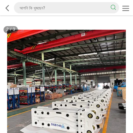
2
/
3