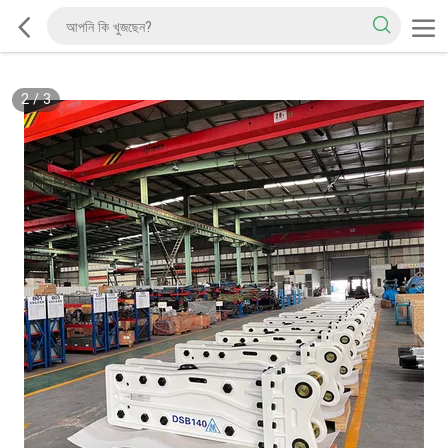
2
/
3