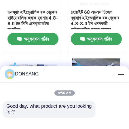
ডনস্যাং হাইড্রোলিক রক ব্রেকার
হোয়াইট 68 এমএম চিজেল
আমাদের সম্পর্কে
হাইড্রোলিক জ্যাক হ্যামার 4.8-
ব্যাসার্ধ হাইড্রোলিক রক ব্রেকার
8.0 টন মিনি এক্সক্যাভেটর
4.8-8.0 টন খননকারী
সংযুক্তি
হাইড্রোলিক জ্যাক হ্যামার
কারখানা ভ্রমণ
অনুসন্ধান পাঠান
অনুসন্ধান পাঠান
মান নিয়ন্ত্রণ
যোগাযোগ করুন
DONSANG
উদ্ধৃতির জন্য আবেদন
8:56 AM
Good day, what product are you looking 
হাইড্রোলিক রক ব্রেকার
for?
ব্যাকহো লোডার হাইড্রোলিক রক
৮০০ বিপিএম হাইড্রোলিক জ্যাক
ব্রেকার হ্যামার 140 কেজিএফ /
হ্যামার ডিএসবি৮৫ মিনি
সিএম 2 68 এমএম চিলের
এক্সক্যাভার হাইড্রোলিক ব্রেকার
খননকারী হাইড্রোলিক ব্রেকার