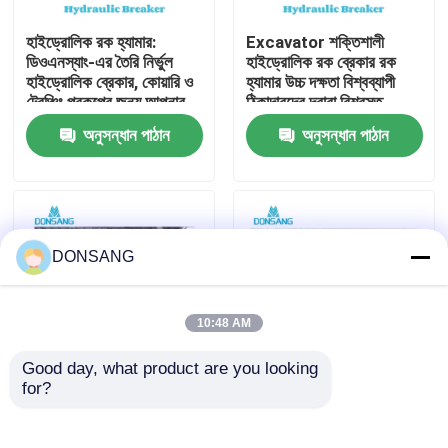
হাইড্রোলিক রক হ্যামার:
Excavator শক্তিশালী
আমাদের সম্পর্কে
ডিওএনস্যাং-এর তৈরি নির্ভুল
হাইড্রোলিক রক ব্রেকার রক
হাইড্রোলিক ব্রেকার, কোয়ারি ও
হ্যামার উচ্চ দক্ষতা বিশ্বব্যাপী
ট্রেঞ্চিং প্রকল্পের জন্য আপনার
ঠিকাদারদের দ্বারা বিশ্বস্ত
কারখানা ভ্রমণ
ভালো সহযোগী
DONSANG লাইফটাইম
অনুসন্ধান পাঠান
অনুসন্ধান পাঠান
রক্ষণাবেক্ষণ নির্দেশিকা সহ
হাইড্রোলিক ব্রেকার
মান নিয়ন্ত্রণ
যোগাযোগ করুন
DONSANG
উদ্ধৃতির জন্য আবেদন
10:48 AM
Good day, what product are you looking 
হাইড্রোলিক রক ব্রেকার
for?
হাইড্রোলিক ব্রেকার হ্যামার
হাইড্রোলিক রক ব্রেকার,
ফ্যাক্টরি যেখানে গুণমান প্রথমে
হাইড্রোলিক ধ্বংসকারী হাতুড়ি,
আঘাত করে DONSANG
ছিদ্রক ১৪০ মিমি আত্মবিশ্বাসের
খননকারী হাইড্রোলিক ব্রেকার