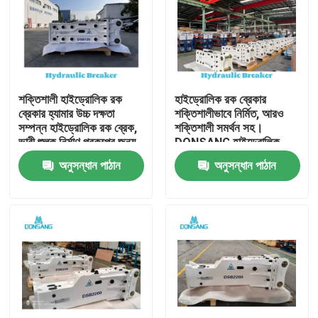
শক্তিশালী হাইড্রোলিক রক
হাইড্রোলিক রক ব্রেকার
ব্রেকার হ্যামার উচ্চ দক্ষতা
শক্তিশালীভাবে নির্মিত, আরও
সম্পন্ন হাইড্রোলিক রক ব্রেক,
শক্তিশালী সমর্থন সহ।
ভারী শুল্ক নির্মাণ প্রকল্পের জন্য,
DONSANG হাইড্রোলিক
পাথর ভাঙ্গা থেকে পুনর্ব্যবহার
ব্রেকার, ২৪/৭ বিশেষজ্ঞ সহায়তা
অনুসন্ধান পাঠান
অনুসন্ধান পাঠান
পর্যন্ত DONSANG বহুমুখী
সহ। হাইড্রোলিক রক হ্যামার
হাইড্রোলিক ব্রেকার, OEM
অ্যাটাচমেন্ট, নির্মাণ যন্ত্রাংশ
ওয়ারেন্টি সহ
প্রস্তুতকারক।
বাড়ি
পণ্য
VR প্রদর্শন