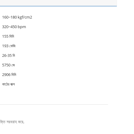
160~180 kgf/cm2
320~450 bpm
155 মিমি
193 কেজি
26-35 মি
5750 জে
2906 মিমি
কাঠের বাক্স
শক্তি সরবরাহ করে,