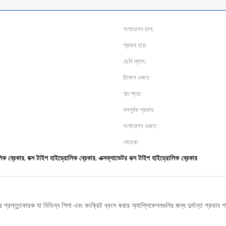
অপারেশন চাপ:
প্রভাব হার:
ছেনি ব্যাস:
চিজেল ওজন:
শব্দ স্তর:
বলপূর্বক প্রভাব:
অপারেশন ওজন:
মোড়ক:
ক ব্রেকার
বক্স টাইপ হাইড্রোলিক ব্রেকার
এক্সক্যাভেটর বক্স টাইপ হাইড্রোলিক ব্রেকার
,
,
্তুতকারক যা বিভিন্ন শিলা এবং কংক্রিট ধ্বংস করার অ্যাপ্লিকেশনগুলির জন্য দুর্দান্ত প্রভাব 