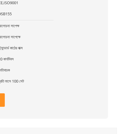
CE,ISO9001
DSB155
লোচনা সাপেক্ষ
লোচনা সাপেক্ষে
্ট্যান্ডার্ড কাঠের বাক্স
0 কার্যদিবস
েতিবাচক
্রতি মাসে 100 সেট