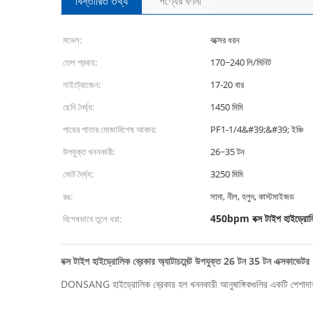
বিস্তারিত তথ্য
পণ্যের বর্ণনা
মডেল:
বক্সের ধরন
তেল প্রবাহ:
170~240 লি/মিনিট
নাইট্রোজেন:
17-20 বার
ছেনি দৈর্ঘ্য:
1450 মিমি
পায়ের পাতার মোজাবিশেষ আকার:
PF1-1/4&#39;&#39; ইঞ্চি
উপযুক্ত খননকারী:
26~35 টন
মোট দৈর্ঘ্য:
3250 মিমি
রঙ:
সাদা, নীল, হলুদ, কাস্টমাইজড
450bpm বক্স টাইপ হাইড্রোলি
বিশেষভাবে তুলে ধরা:
বক্স টাইপ হাইড্রোলিক ব্রেকার অ্যাটাচমেন্ট উপযুক্ত 26 টন 35 টন এক্সকাভেটর
DONSANG হাইড্রোলিক ব্রেকার হল খননকারী আনুষাঙ্গিকগুলির একটি পেশাদার প্রস