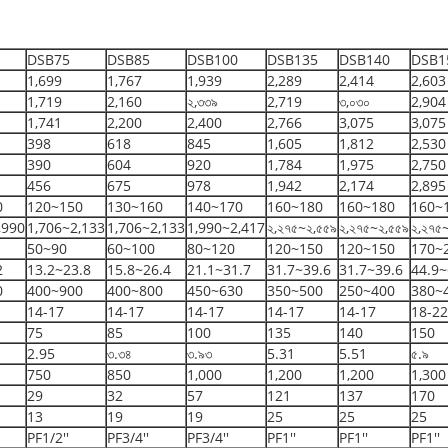
DSB75
DSB85
DSB100
DSB135
DSB140
DSB1
1,699
1,767
1,939
2,289
2,414
2,603
1,719
2,160
২,৩৩৯
2,719
৩,০৩০
2,904
1,741
2,200
2,400
2,766
3,075
3,075
398
618
845
1,605
1,812
2,530
390
604
920
1,784
1,975
2,750
456
675
978
1,942
2,174
2,895
0
120~150
130~160
140~170
160~180
160~180
160~
,990
1,706~2,133
1,706~2,133
1,990~2,417
২,২৭৫~২,৫৫৯
২,২৭৫~২,৫৫৯
২,২৭৫
50~90
60~100
80~120
120~150
120~150
170~
2
13.2~23.8
15.8~26.4
21.1~31.7
31.7~39.6
31.7~39.6
44.9~
0
400~900
400~800
450~630
350~500
250~400
380~
14-17
14-17
14-17
14-17
14-17
18-22
75
85
100
135
140
150
2.95
৩.৩৪
৩.৯৩
5.31
5.51
৫.৯
750
850
1,000
1,200
1,200
1,300
29
32
57
121
137
170
13
19
19
25
25
25
PF1/2''
PF3/4''
PF3/4''
PF1''
PF1''
PF1''