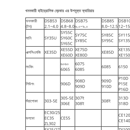
খননকারী হাইড্রোলিক ব্রেকার এর উপযুক্ত ক্যারিয়ার
খননকারী
DSB53
DSB68
DSB75
DSB85
DSB1
(টন)
2.1~4.0
4.8~8.0
৬.০~৯.০
8.0~12.5
12~15
SY55C
SY75C
SY85C
SY11
সানি
SY35U
SY60C
SY85C
SY95C
SY13
SY65C
XE55D
XE75D
XE13
এক্সসিএমজি
XE35D
XE85D
XE60D
XE80D
XE15
৬০৬০
6075
লংকিং
6085
6150
6065
6085
P10D
908D
909D
লিউগং
906D
P15E
909D
910D
P16D
305-5E
307ই
313D
শুঁয়াপোকা
303-5E
308ই
306E
308ই
318D
EC30/25
CE12
ভলভো
EC35
CE55
CE14
ZL302
EX25/27
ZX100