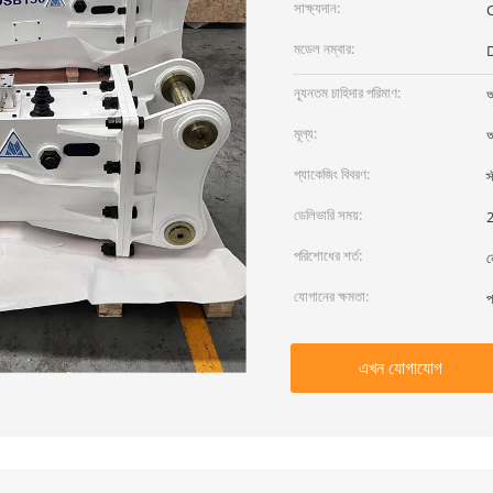
সাক্ষ্যদান:
মডেল নম্বার:
ন্যূনতম চাহিদার পরিমাণ:
আ
মূল্য:
আ
প্যাকেজিং বিবরণ:
স
ডেলিভারি সময়:
2
পরিশোধের শর্ত:
ন
যোগানের ক্ষমতা:
প
এখন যোগাযোগ