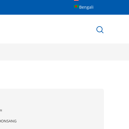
Bengali
ীন
DONSANG