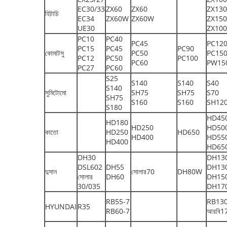
EC30/33
ZX60
ZX60
ZX13
হিটাচি
EC34
ZX60W
ZX60W
ZX150
UE30
ZX10
PC10
PC40
PC45
PC12
PC15
PC45
PC90
কোমাটসু
PC50
PC15
PC12
PC50
PC100
PC60
PW15
PC27
PC60
S25
S140
S140
S40
S140
সুমিটোমো
SH75
SH75
S70
SH75
S160
S160
SH12
S180
HD45
HD180
HD250
HD50
কাতো
HD250
HD650
HD400
HD55
HD400
HD65
DH30
DH13
DSL602
DH55
DH13
দুসান
সোলার70
DH80W
সোলার
DH60
DH15
30/035
DH17
RB55-7
RB130
HYUNDAI
R35
RB60-7
আরবি1