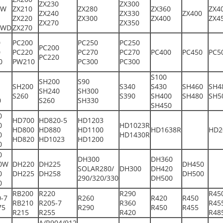
ZX230
ZX300
0W
ZX210
ZX280
ZX360
ZX4
ZX240
ZX330
ZX400
ZX220
ZX300
ZX400
ZX4
ZX270
ZX350
0WD
ZX270
0
PC200
PC250
PC250
PC200
0
PC220
PC270
PC270
PC400
PC450
PC5
PC220
0
PW210
PC300
PC300
S100
SH200
S90
SH200
S340
S430
SH460
SH4
SH240
SH300
S260
S390
SH400
SH480
SH5
0
S260
SH330
SH450
0
HD700
HD820-5
HD1203
0
HD1023R
HD800
HD880
HD1100
HD1638R
HD2
0
HD1430R
HD820
HD1023
HD1200
0
0
DH300
DH360
0W
DH220
DH225
DH450
SOLAR280/
DH300
DH420
0
DH225
DH258
DH500
290/320/330
DH500
0
RB200
R220
R290
R45
-7
R260
R420
R450
RB210
R205-7
R360
R45
75
R290
R450
R455
R215
R255
R420
R48
A/R904/912