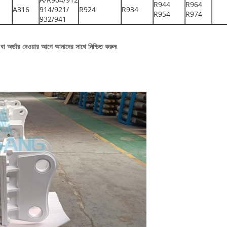
R944
R964
A316
914/921/
R924
R934
R954
R974
932/941
বা অর্ডার দেওয়ার আগে আমাদের সাথে নিশ্চিত করুন৷