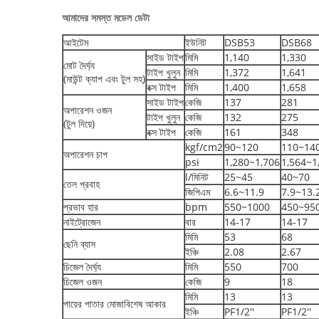
আমাদের সমস্ত মডেল ডেটা
আইটেম
ইউনিট
DSB53
DSB68
সাইড টাইপ
মিমি
1,140
1,330
মোট দৈর্ঘ্য
টাইপ খুলুন
মিমি
1,372
1,641
(মাউন্ট ক্যাপ এবং টুল সহ)
বক্স টাইপ
মিমি
1,400
1,658
সাইড টাইপ
কেজি
137
281
অপারেশন ওজন
টাইপ খুলুন
কেজি
132
275
(টুল দিয়ে)
বক্স টাইপ
কেজি
161
348
kgf/cm2
90~120
110~14
অপারেশন চাপ
psi
1,280~1,706
1,564~1
l/মিনিট
25~45
40~70
তেল প্রবাহ
জিপিএম
6.6~11.9
7.9~13.
প্রভাব হার
bpm
550~1000
450~95
নাইট্রোজেন
বার
14-17
14-17
মিমি
53
68
ছেনি ব্যাস
ইঞ্চি
2.08
2.67
চিজেল দৈর্ঘ্য
মিমি
550
700
চিজেল ওজন
কেজি
9
18
মিমি
13
13
পায়ের পাতার মোজাবিশেষ আকার
ইঞ্চি
PF1/2''
PF1/2''