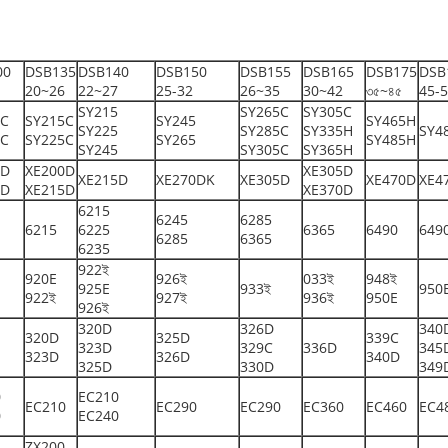
00
DSB135
DSB140
DSB150
DSB155
DSB165
DSB175
DSB
20~26
22~27
25-32
26~35
30~42
৩৫~৪৫
45-
SY215
SY265C
SY305C
5C
SY215C
SY245
SY465H
SY225
SY285C
SY335H
SY4
5C
SY225C
SY265
SY485H
SY245
SY305C
SY365H
5D
XE200D
XE305D
XE215D
XE270DK
XE305D
XE470D
XE4
0D
XE215D
XE370D
6215
6245
6285
6215
6225
6365
6490
649
6285
6365
6235
922ই
920E
926ই
033ই
948ই
925E
933ই
950
922ই
927ই
936ই
950E
926ই
320D
326D
340
320D
325D
339C
323D
329C
336D
345
323D
326D
340D
325D
330D
349
0
EC210
EC210
EC290
EC290
EC360
EC460
EC4
0
EC240
ZX200