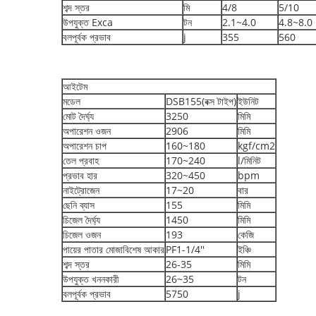
শব্দ স্তর
মি
4/8
5/10
উপযুক্ত Exca
টন
2.1~4.0
4.8~8.0
বলপূর্বক প্রভাব
j
355
560
আইটেম
মডেল
DSB155(বক্স টাইপ)
ইউনিট
মোট দৈর্ঘ্য
3250
মিমি
অপারেশন ওজন
2906
মিমি
অপারেশন চাপ
160~180
kgf/cm2
তেল প্রবাহ
170~240
l/মিনিট
প্রভাব হার
320~450
bpm
নাইট্রোজেন
17~20
বার
ছেনি ব্যাস
155
মিমি
চিজেল দৈর্ঘ্য
1450
মিমি
চিজেল ওজন
193
কেজি
পায়ের পাতার মোজাবিশেষ আকার
PF1-1/4''
ইঞ্চি
শব্দ স্তর
26-35
মিমি
উপযুক্ত খননকারী
26~35
টন
বলপূর্বক প্রভাব
5750
j