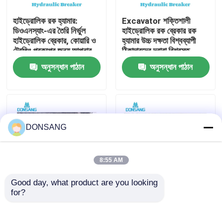
হাইড্রোলিক রক হ্যামার:
Excavator শক্তিশালী
আমাদের সম্পর্কে
ডিওএনস্যাং-এর তৈরি নির্ভুল
হাইড্রোলিক রক ব্রেকার রক
হাইড্রোলিক ব্রেকার, কোয়ারি ও
হ্যামার উচ্চ দক্ষতা বিশ্বব্যাপী
ট্রেঞ্চিং প্রকল্পের জন্য আপনার
ঠিকাদারদের দ্বারা বিশ্বস্ত
কারখানা ভ্রমণ
ভালো সহযোগী
DONSANG লাইফটাইম
অনুসন্ধান পাঠান
অনুসন্ধান পাঠান
রক্ষণাবেক্ষণ নির্দেশিকা সহ
হাইড্রোলিক ব্রেকার
মান নিয়ন্ত্রণ
যোগাযোগ করুন
DONSANG
উদ্ধৃতির জন্য আবেদন
8:55 AM
Good day, what product are you looking 
হাইড্রোলিক রক ব্রেকার
for?
হাইড্রোলিক ব্রেকার হ্যামার
হাইড্রোলিক রক ব্রেকার,
ফ্যাক্টরি যেখানে গুণমান প্রথমে
হাইড্রোলিক ধ্বংসকারী হাতুড়ি,
আঘাত করে DONSANG
ছিদ্রক ১৪০ মিমি আত্মবিশ্বাসের
খননকারী হাইড্রোলিক ব্রেকার