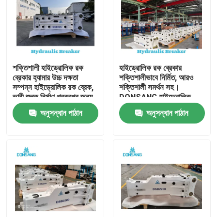
শক্তিশালী হাইড্রোলিক রক
হাইড্রোলিক রক ব্রেকার
ব্রেকার হ্যামার উচ্চ দক্ষতা
শক্তিশালীভাবে নির্মিত, আরও
সম্পন্ন হাইড্রোলিক রক ব্রেক,
শক্তিশালী সমর্থন সহ।
ভারী শুল্ক নির্মাণ প্রকল্পের জন্য,
DONSANG হাইড্রোলিক
পাথর ভাঙ্গা থেকে পুনর্ব্যবহার
ব্রেকার, ২৪/৭ বিশেষজ্ঞ সহায়তা
অনুসন্ধান পাঠান
অনুসন্ধান পাঠান
পর্যন্ত DONSANG বহুমুখী
সহ। হাইড্রোলিক রক হ্যামার
হাইড্রোলিক ব্রেকার, OEM
অ্যাটাচমেন্ট, নির্মাণ যন্ত্রাংশ
ওয়ারেন্টি সহ
প্রস্তুতকারক।
বাড়ি
পণ্য
VR প্রদর্শন