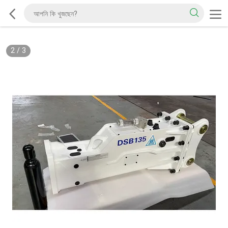
2
/
3