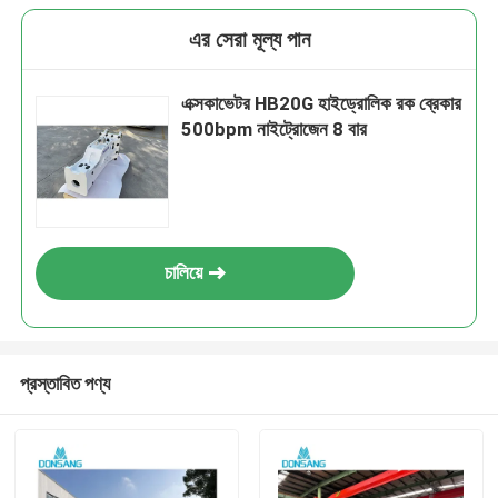
এর সেরা মূল্য পান
এক্সকাভেটর HB20G হাইড্রোলিক রক ব্রেকার
500bpm নাইট্রোজেন 8 বার
চালিয়ে
প্রস্তাবিত পণ্য