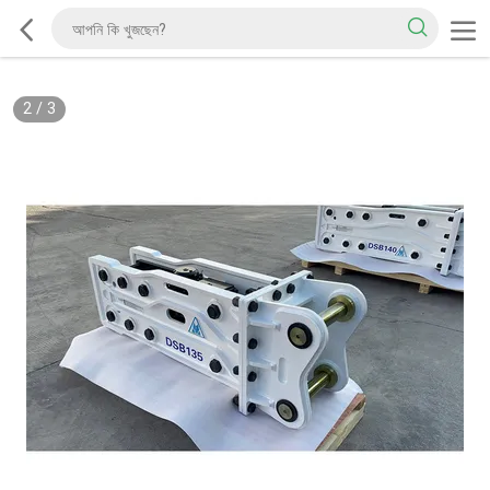
2
/
3