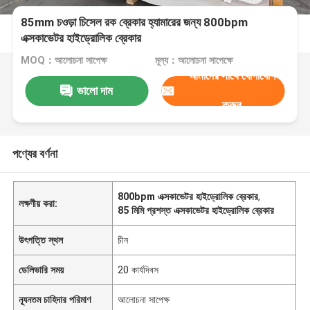
85mm চওড়া চিসেল রক ব্রেকার হ্যামারের জন্য 800bpm
এক্সকাভেটর হাইড্রোলিক ব্রেকার
MOQ：আলোচনা সাপেক্ষ
মূল্য：আলোচনা সাপেক্ষে
আমাদের সাথে যোগাযোগ
ভালো দাম
করুন
পণ্যের বর্ণনা
800bpm এক্সকাভেটর হাইড্রোলিক ব্রেকার
,
লক্ষণীয় করা:
85 মিমি প্রশস্ত এক্সকাভেটর হাইড্রোলিক ব্রেকার
উৎপত্তি স্থল
চীন
ডেলিভারি সময়
20 কার্যদিবস
ন্যূনতম চাহিদার পরিমাণ
আলোচনা সাপেক্ষ