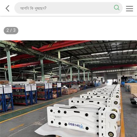
2
/
3