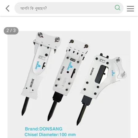
2
/
3