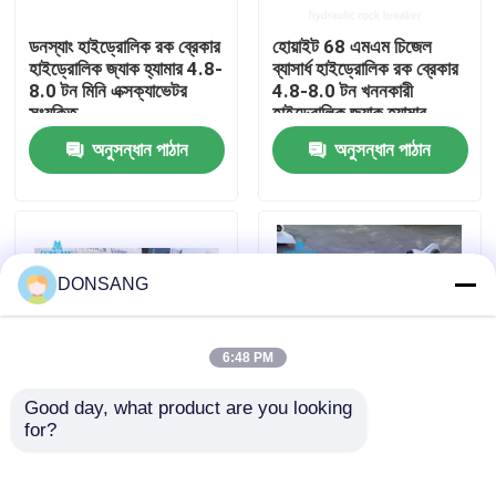
ডনস্যাং হাইড্রোলিক রক ব্রেকার
হোয়াইট 68 এমএম চিজেল
আমাদের সম্পর্কে
হাইড্রোলিক জ্যাক হ্যামার 4.8-
ব্যাসার্ধ হাইড্রোলিক রক ব্রেকার
8.0 টন মিনি এক্সক্যাভেটর
4.8-8.0 টন খননকারী
সংযুক্তি
হাইড্রোলিক জ্যাক হ্যামার
কারখানা ভ্রমণ
অনুসন্ধান পাঠান
অনুসন্ধান পাঠান
মান নিয়ন্ত্রণ
যোগাযোগ করুন
DONSANG
উদ্ধৃতির জন্য আবেদন
6:48 PM
Good day, what product are you looking 
হাইড্রোলিক রক ব্রেকার
for?
ব্যাকহো লোডার হাইড্রোলিক রক
৮০০ বিপিএম হাইড্রোলিক জ্যাক
ব্রেকার হ্যামার 140 কেজিএফ /
হ্যামার ডিএসবি৮৫ মিনি
সিএম 2 68 এমএম চিলের
এক্সক্যাভার হাইড্রোলিক ব্রেকার
খননকারী হাইড্রোলিক ব্রেকার