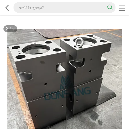
2
/
6