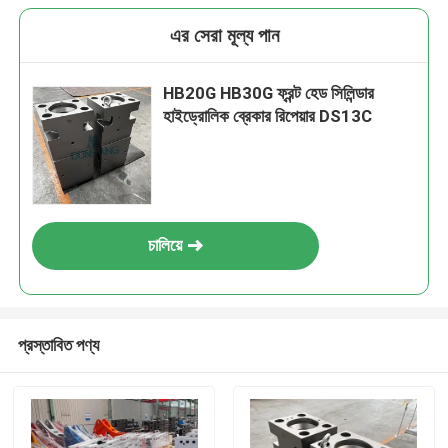
এর সেরা মূল্য পান
HB20G HB30G ফ্রন্ট হেড সিলিন্ডার
হাইড্রোলিক ব্রেকার রিপেয়ার DS13C
চালিয়ে
প্রস্তাবিত পণ্য