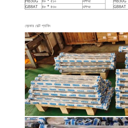
HB30G
৪৮ * ৫১০
এস৭৫
HB30G
GB8AT
৪৮ * ৪৩০
এস৭৫
GB8AT
ব্রেকার বোল্ট প্যাকিং