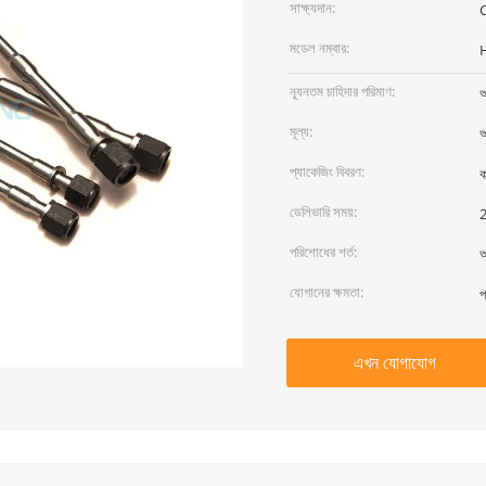
সাক্ষ্যদান:
মডেল নম্বার:
ন্যূনতম চাহিদার পরিমাণ:
আ
মূল্য:
আ
প্যাকেজিং বিবরণ:
ক
ডেলিভারি সময়:
2
পরিশোধের শর্ত:
আ
যোগানের ক্ষমতা:
প
এখন যোগাযোগ