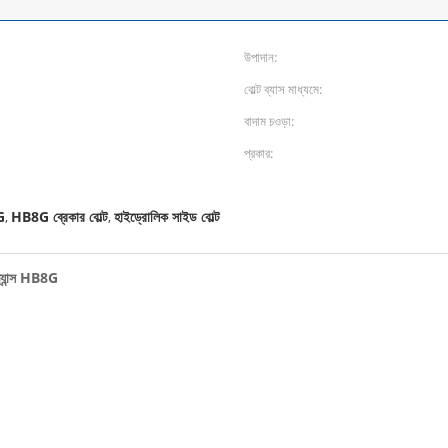
উপাদান:
বোল্ট ব্যাস মাধ্যমে:
বাদাম চওড়া:
প্রকার:
G
HB8G ব্রেকার বোল্ট
হাইড্রোলিক সাইড বোল্ট
,
,
ম্যান্স HB8G