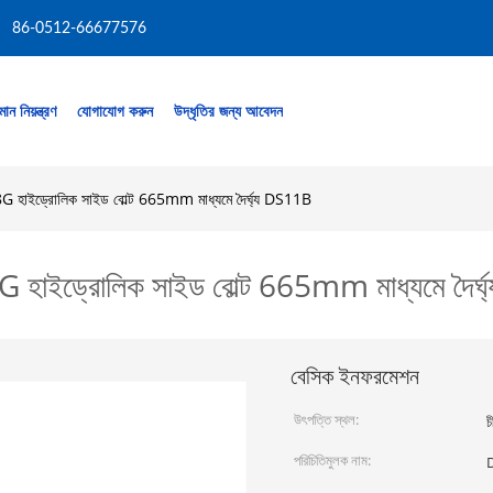
86-0512-66677576
মান নিয়ন্ত্রণ
যোগাযোগ করুন
উদ্ধৃতির জন্য আবেদন
াইড্রোলিক সাইড বোল্ট 665mm মাধ্যমে দৈর্ঘ্য DS11B
ইড্রোলিক সাইড বোল্ট 665mm মাধ্যমে দৈর্
বেসিক ইনফরমেশন
উৎপত্তি স্থল:
চ
পরিচিতিমুলক নাম: