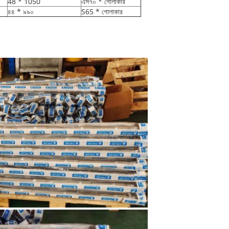
48 * 1050
এস৭০ * গোলাকার
৪৪ * ৯৯০
S65 * গোলাকার