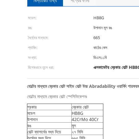
বিস্তারিত তথ্য
পণ্যের বর্ণনা
মডেল:
HB8G
রঙ:
উপাদান মূল রঙ
দৈর্ঘ্যের মাধ্যমে:
665
প্যাকিং:
কাঠের কেস
সংখ্যা:
ডিএস১১বি
এক্সকাভেটর ব্রেকার বোল্ট HB8
বিশেষভাবে তুলে ধরা:
বোল্টের মাধ্যমে ব্রেকার বোল্ট সাইড বোল্ট উচ্চ Abradability ওয়ার্কিং পারফর
বোল্টের মাধ্যমে ব্রেকার বোল্ট স্পেসিফিকেশনঃ
প্রকার
ব্রেকার বোল্ট
মডেল
HB8G
উপাদান
42CrMo 40Cr
রঙ
মূল
বোল্ট ব্যাসার্ধের মধ্য দিয়ে
২৭ মিমি
দৈর্ঘ্যের মধ্য দিয়ে
৬৬৫ মিমি