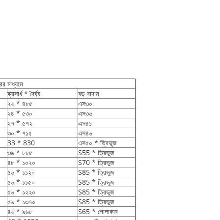
ের মাধ্যমে
ব্যাসার্ধ * দৈর্ঘ্য
বড় বাদাম
২২ * ৪৮৫
এস৩০
২৪ * ৫৩০
এস৩৬
২৭ * ৫৭২
এস৪১
৩০ * ৭১৫
এস৪৬
33 * 830
এস৫০ * ত্রিভুজ
৩৯ * ৮৮৫
S55 * ত্রিভুজ
৪৮ * ১০২০
S70 * ত্রিভুজ
৫৬ * ১১২০
S85 * ত্রিভুজ
৫৬ * ১১৫০
S85 * ত্রিভুজ
৫৬ * ১২২০
S85 * ত্রিভুজ
৫৬ * ১৩৭০
S85 * ত্রিভুজ
৪২ * ৯৬৮
S65 * গোলাকার