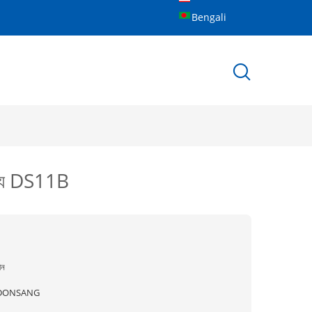
Bengali
ঘ্য DS11B
ীন
DONSANG