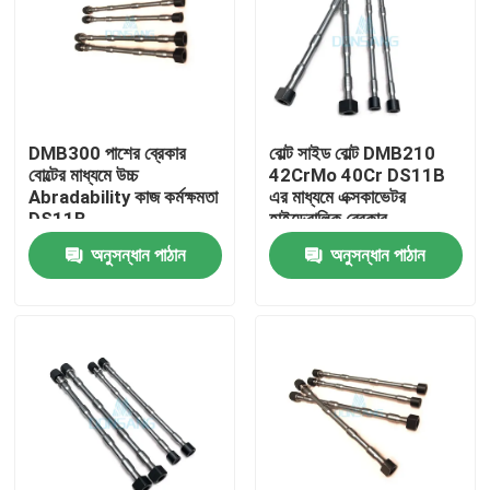
DMB300 পাশের ব্রেকার
বোল্ট সাইড বোল্ট DMB210
বোল্টের মাধ্যমে উচ্চ
42CrMo 40Cr DS11B
Abradability কাজ কর্মক্ষমতা
এর মাধ্যমে এক্সকাভেটর
DS11B
হাইড্রোলিক ব্রেকার
অনুসন্ধান পাঠান
অনুসন্ধান পাঠান
বাড়ি
পণ্য
VR প্রদর্শন