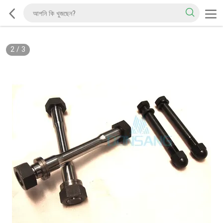
2
/
3