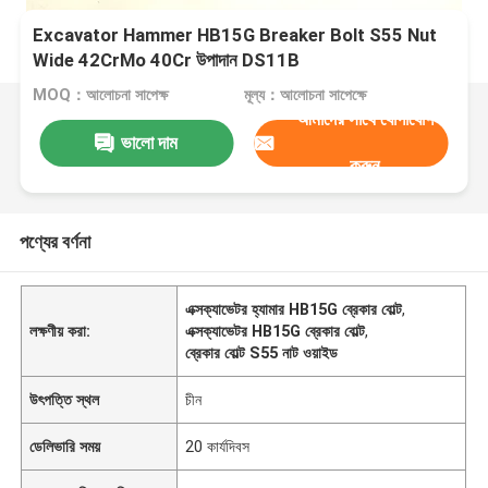
Excavator Hammer HB15G Breaker Bolt S55 Nut
Wide 42CrMo 40Cr উপাদান DS11B
MOQ：আলোচনা সাপেক্ষ
মূল্য：আলোচনা সাপেক্ষে
আমাদের সাথে যোগাযোগ
ভালো দাম
করুন
পণ্যের বর্ণনা
এক্সক্যাভেটর হ্যামার HB15G ব্রেকার বোল্ট
,
লক্ষণীয় করা:
এক্সক্যাভেটর HB15G ব্রেকার বোল্ট
,
ব্রেকার বোল্ট S55 নাট ওয়াইড
উৎপত্তি স্থল
চীন
ডেলিভারি সময়
20 কার্যদিবস