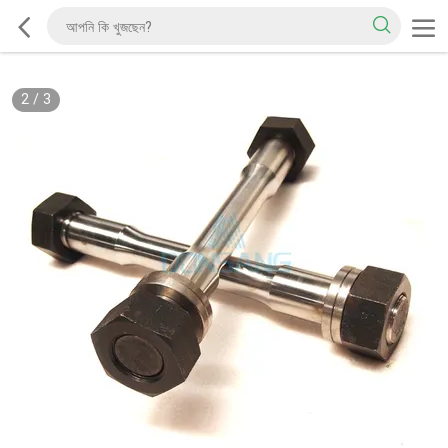
2
/
3