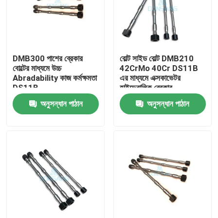
DMB300 পাশের ব্রেকার
বোল্ট সাইড বোল্ট DMB210
বোল্টের মাধ্যমে উচ্চ
42CrMo 40Cr DS11B
Abradability কাজ কর্মক্ষমতা
এর মাধ্যমে এক্সকাভেটর
DS11B
হাইড্রোলিক ব্রেকার
অনুসন্ধান পাঠান
অনুসন্ধান পাঠান
বাড়ি
পণ্য
VR প্রদর্শন