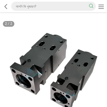
2
/
2