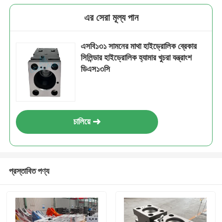
এর সেরা মূল্য পান
এসবি১৩১ সামনের মাথা হাইড্রোলিক ব্রেকার
সিলিন্ডার হাইড্রোলিক হ্যামার খুচরা যন্ত্রাংশ
ডিএস১৩সি
চালিয়ে
প্রস্তাবিত পণ্য