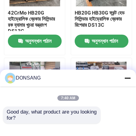
42CrMo HB20G
HB20G HB30G ফ্রন্ট হেড
আমাদের সম্পর্কে
হাইড্রোলিক ব্রেকার সিলিন্ডার
সিলিন্ডার হাইড্রোলিক ব্রেকার
রক হ্যামার খুচরা যন্ত্রাংশ
রিপেয়ার DS13C
DS13C
কারখানা ভ্রমণ
অনুসন্ধান পাঠান
অনুসন্ধান পাঠান
মান নিয়ন্ত্রণ
যোগাযোগ করুন
DONSANG
উদ্ধৃতির জন্য আবেদন
7:40 AM
Good day, what product are you looking 
হাইড্রোলিক রক ব্রেকার
for?
এসবি১২১ ব্যাক হেড
42CrMo HB20G
হাইড্রোলিক ব্রেকার সিলিন্ডার
হাইড্রোলিক ব্রেকার সিলিন্ডার
এক্সক্যাভেটর হাইড্রোলিক রক
হাইড্রোলিক ব্রেকার খুচরা
খননকারী হাইড্রোলিক ব্রেকার