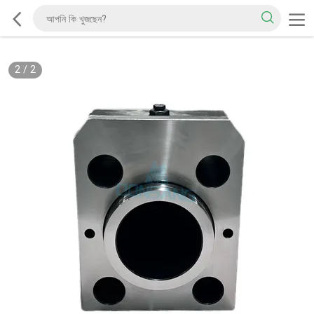
2
/
2