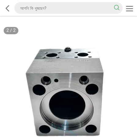
2
/
2