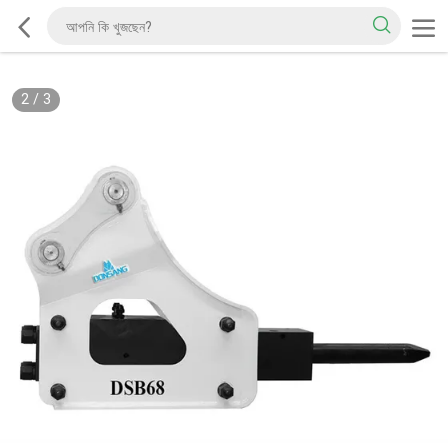
2
/
3