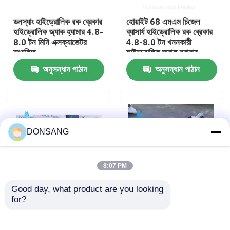
ডনস্যাং হাইড্রোলিক রক ব্রেকার
হোয়াইট 68 এমএম চিজেল
আমাদের সম্পর্কে
হাইড্রোলিক জ্যাক হ্যামার 4.8-
ব্যাসার্ধ হাইড্রোলিক রক ব্রেকার
8.0 টন মিনি এক্সক্যাভেটর
4.8-8.0 টন খননকারী
সংযুক্তি
হাইড্রোলিক জ্যাক হ্যামার
কারখানা ভ্রমণ
অনুসন্ধান পাঠান
অনুসন্ধান পাঠান
মান নিয়ন্ত্রণ
যোগাযোগ করুন
DONSANG
উদ্ধৃতির জন্য আবেদন
8:07 PM
Good day, what product are you looking 
হাইড্রোলিক রক ব্রেকার
for?
ব্যাকহো লোডার হাইড্রোলিক রক
৮০০ বিপিএম হাইড্রোলিক জ্যাক
ব্রেকার হ্যামার 140 কেজিএফ /
হ্যামার ডিএসবি৮৫ মিনি
সিএম 2 68 এমএম চিলের
এক্সক্যাভার হাইড্রোলিক ব্রেকার
খননকারী হাইড্রোলিক ব্রেকার