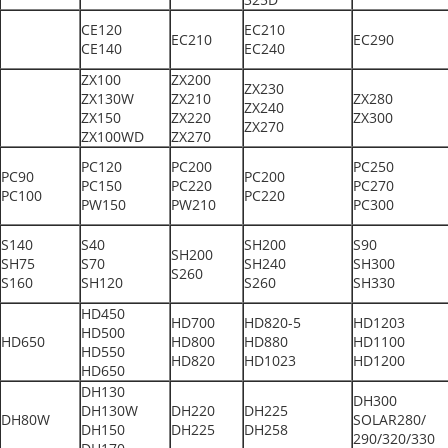
CE120
EC210
EC210
EC290
CE140
EC240
ZX100
ZX200
ZX230
ZX130W
ZX210
ZX280
ZX240
ZX150
ZX220
ZX300
ZX270
ZX100WD
ZX270
PC120
PC200
PC250
PC90
PC200
PC150
PC220
PC270
PC100
PC220
PW150
PW210
PC300
S140
S40
SH200
S90
SH200
SH75
S70
SH240
SH300
S260
S160
SH120
S260
SH330
HD450
HD700
HD820-5
HD1203
HD500
HD650
HD800
HD880
HD1100
HD550
HD820
HD1023
HD1200
HD650
DH130
DH300
DH130W
DH220
DH225
DH80W
SOLAR280/
DH150
DH225
DH258
290/320/330