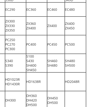
EC290
EC360
EC460
EC480
ZX300
ZX360
ZX400
ZX330
ZX400
ZX400
ZX450
ZX350
PC250
PC270
PC400
PC450
PC500
PC300
S100
S340
S430
SH460
SH480
S390
SH400
SH480
SH500
SH450
HD1023R
HD1638R
HD2048R
HD1430R
DH360
DH450
DH300
DH420
DH500
DH500