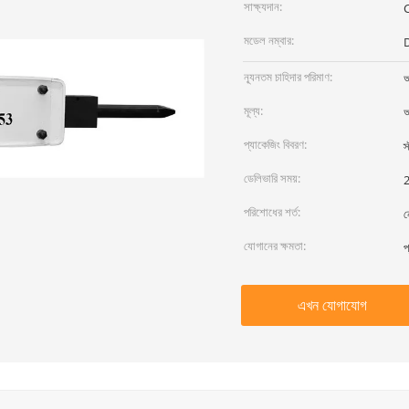
সাক্ষ্যদান:
মডেল নম্বার:
ন্যূনতম চাহিদার পরিমাণ:
আ
মূল্য:
আ
প্যাকেজিং বিবরণ:
স
ডেলিভারি সময়:
2
পরিশোধের শর্ত:
ন
যোগানের ক্ষমতা:
প
এখন যোগাযোগ