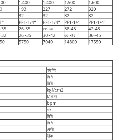
300
1,400
1,400
1,500
1,600
0
193
227
272
320
32
32
32
32
1''
PF1-1/4''
PF1-1/4''
PF1-1/4''
PF1-1/4''
-35
26-35
৩৫-৪০
38-45
42-48
-32
26~35
30~42
৩৫~৪৫
36~45
50
5750
7040
14800
17550
ইউনিট
মিমি
মিমি
kgf/cm2
l/মিনিট
bpm
বার
মিমি
মিমি
কেজি
ইঞ্চি