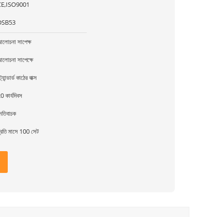
CE,ISO9001
DSB53
লোচনা সাপেক্ষ
লোচনা সাপেক্ষে
্ট্যান্ডার্ড কাঠের বাক্স
0 কার্যদিবস
েতিবাচক
্রতি মাসে 100 সেট