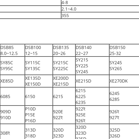
4-8
2.1~4.0
355
DSB85
DSB100
DSB135
DSB140
DSB150
8.0~12.5
12~15
20~26
22~27
25-32
SY215
SY85C
SY115C
SY215C
SY245
SY225
SY95C
SY135C
SY225C
SY265
SY245
XE135D
XE200D
XE85D
XE215D
XE270DK
XE150D
XE215D
6215
6245
6085
6150
6215
6225
6285
6235
P10D
922ই
909D
920E
926ই
P15E
925E
910D
922ই
927ই
P16D
926ই
320D
313D
320D
325D
308ই
323D
318D
323D
326D
325D