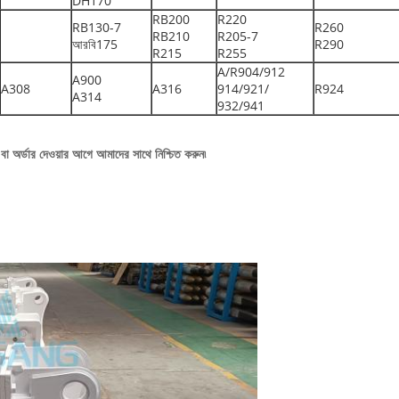
DH170
RB200
R220
RB130-7
R260
RB210
R205-7
আরবি175
R290
R215
R255
A/R904/912
A900
A308
A316
914/921/
R924
A314
932/941
বা অর্ডার দেওয়ার আগে আমাদের সাথে নিশ্চিত করুন৷