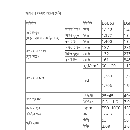
আমাদের সমস্ত মডেল ডেটা
আইটেম
ইউনিট
DSB53
DS
সাইড টাইপ
মিমি
1,140
1,3
মোট দৈর্ঘ্য
টাইপ খুলুন
মিমি
1,372
1,6
(মাউন্ট ক্যাপ এবং টুল সহ)
বক্স টাইপ
মিমি
1,400
1,6
সাইড টাইপ
কেজি
137
28
অপারেশন ওজন
টাইপ খুলুন
কেজি
132
27
(টুল দিয়ে)
বক্স টাইপ
কেজি
161
34
kgf/cm2
90~120
11
1,280~
1,
অপারেশন চাপ
psi
1,706
1,9
l/মিনিট
25~45
40
তেল প্রবাহ
জিপিএম
6.6~11.9
7.9
প্রভাব হার
bpm
550~1000
45
নাইট্রোজেন
বার
14-17
14
মিমি
53
68
ছেনি ব্যাস
ইঞ্চি
2.08
2.6