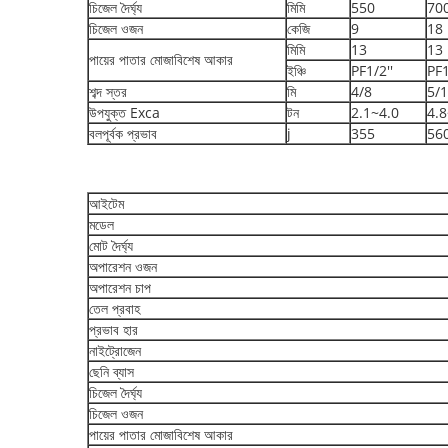
চিজেল দৈর্ঘ্য
মিমি
550
70
চিজেল ওজন
কেজি
9
18
মিমি
13
13
পায়ের পাতার মোজাবিশেষ আকার
ইঞ্চি
PF1/2''
PF1
শব্দ স্তর
মি
4/8
5/
উপযুক্ত Exca
টন
2.1~4.0
4.8
বলপূর্বক প্রভাব
j
355
56
আইটেম
মডেল
মোট দৈর্ঘ্য
অপারেশন ওজন
অপারেশন চাপ
তেল প্রবাহ
প্রভাব হার
নাইট্রোজেন
ছেনি ব্যাস
চিজেল দৈর্ঘ্য
চিজেল ওজন
পায়ের পাতার মোজাবিশেষ আকার