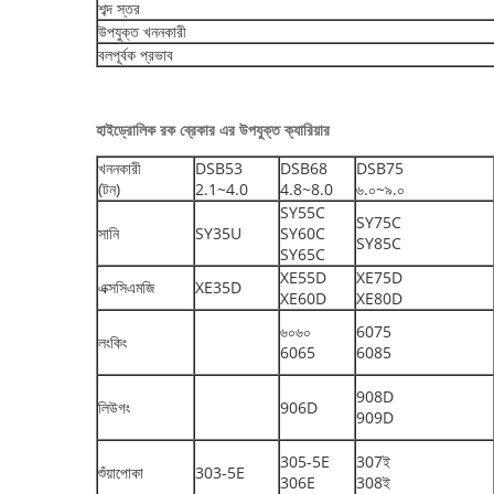
শব্দ স্তর
উপযুক্ত খননকারী
বলপূর্বক প্রভাব
হাইড্রোলিক রক ব্রেকার এর উপযুক্ত ক্যারিয়ার
খননকারী
DSB53
DSB68
DSB75
(টন)
2.1~4.0
4.8~8.0
৬.০~৯.০
SY55C
SY75C
সানি
SY35U
SY60C
SY85C
SY65C
XE55D
XE75D
এক্সসিএমজি
XE35D
XE60D
XE80D
৬০৬০
6075
লংকিং
6065
6085
908D
লিউগং
906D
909D
305-5E
307ই
শুঁয়াপোকা
303-5E
306E
308ই