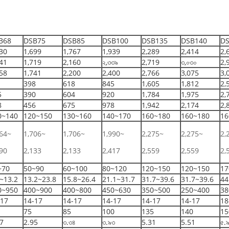
B68
DSB75
DSB85
DSB100
DSB135
DSB140
DS
30
1,699
1,767
1,939
2,289
2,414
2,
41
1,719
2,160
২,৩৩৯
2,719
৩,০৩০
2,
58
1,741
2,200
2,400
2,766
3,075
3,
1
398
618
845
1,605
1,812
2,
5
390
604
920
1,784
1,975
2,
8
456
675
978
1,942
2,174
2,
0~140
120~150
130~160
140~170
160~180
160~180
16
564~
1,706~
1,706~
1,990~
2,275~
2,275~
2,
90
2,133
2,133
2,417
2,559
2,559
2,
~70
50~90
60~100
80~120
120~150
120~150
17
~13.2
13.2~23.8
15.8~26.4
21.1~31.7
31.7~39.6
31.7~39.6
44
0~950
400~900
400~800
450~630
350~500
250~400
38
-17
14-17
14-17
14-17
14-17
14-17
18
75
85
100
135
140
15
7
2.95
৩.৩৪
৩.৯৩
5.31
5.51
৫.