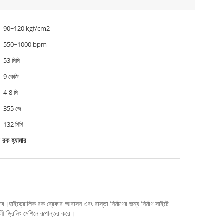
90~120 kgf/cm2
550~1000 bpm
53 মিমি
9 কেজি
4-8 মি
355 জে
132 মিমি
 রক হ্যামার
হবে।হাইড্রোলিক রক ব্রেকার আবাসন এবং রাস্তা নির্মাণের জন্য নির্মাণ সাইটে
লী ড্রিলিং মেশিনে রূপান্তর করে।