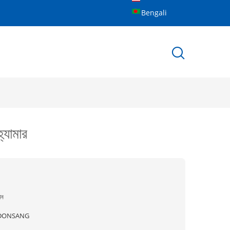
Bengali
্যামার
ীন
DONSANG