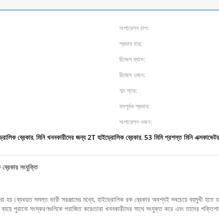
অপারেশন চাপ:
প্রভাব হার:
চিজেল ব্যাস:
চিজেল ওজন:
শব্দ স্তর:
বলপূর্বক প্রভাব:
অপারেশন ওজন:
্রোলিক ব্রেকার
মিনি খননকারীদের জন্য 2T হাইড্রোলিক ব্রেকার
53 মিমি প্রশস্ত মিনি এক্সকাভেটর
,
,
 ব্রেকার সংযুক্তি
করা হয়।ব্যবহৃত সমস্ত ভারী সরঞ্জামের মধ্যে, হাইড্রোলিক রক ব্রেকার অবশ্যই সবচেয়ে বহুমুখী হতে 
 ব্যয়ে পুরানো সংস্করণগুলিকে পরাজিত করে৷তারা খননকারীদের সাথে সংযুক্ত করে এবং তাদের শক্তিশা