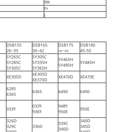
মিমি
টন
j
DSB155
DSB165
DSB175
DSB180
26~35
30~42
৩৫~৪৫
45-50
SY265C
SY305C
SY465H
SY285C
SY335H
SY485H
SY485H
SY305C
SY365H
XE305D
XE305D
XE470D
XE470E
XE370D
6285
6365
6490
6490
6365
033ই
948ই
933ই
950E
936ই
950E
326D
340D
339C
329C
336D
345D
340D
330D
349D