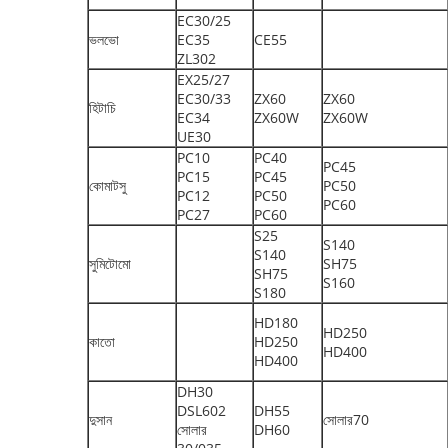
EC30/25
ভলভো
EC35
CE55
ZL302
EX25/27
EC30/33
ZX60
ZX60
হিটাচি
EC34
ZX60W
ZX60W
UE30
PC10
PC40
PC45
PC15
PC45
কোমাটসু
PC50
PC12
PC50
PC60
PC27
PC60
S25
S140
S140
সুমিটোমো
SH75
SH75
S160
S180
HD180
HD250
কাতো
HD250
HD400
HD400
DH30
DSL602
DH55
দুসান
সোলার70
সোলার
DH60