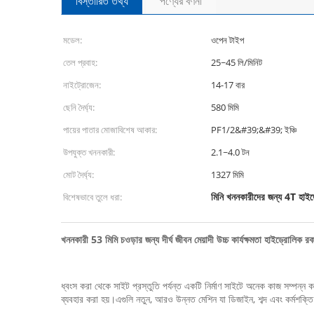
বিস্তারিত তথ্য
পণ্যের বর্ণনা
মডেল:
ওপেন টাইপ
তেল প্রবাহ:
25~45 লি/মিনিট
নাইট্রোজেন:
14-17 বার
ছেনি দৈর্ঘ্য:
580 মিমি
পায়ের পাতার মোজাবিশেষ আকার:
PF1/2&#39;&#39; ইঞ্চি
উপযুক্ত খননকারী:
2.1~4.0 টন
মোট দৈর্ঘ্য:
1327 মিমি
মিনি খননকারীদের জন্য 4T হাইড
বিশেষভাবে তুলে ধরা:
খননকারী 53 মিমি চওড়ার জন্য দীর্ঘ জীবন মেয়াদী উচ্চ কার্যক্ষমতা হাইড্রোলিক রক
ধ্বংস করা থেকে সাইট প্রস্তুতি পর্যন্ত একটি নির্মাণ সাইটে অনেক কাজ সম্পন্ন 
ব্যবহার করা হয়।এগুলি নতুন, আরও উন্নত মেশিন যা ডিজাইন, শব্দ এবং কর্মশক্তি