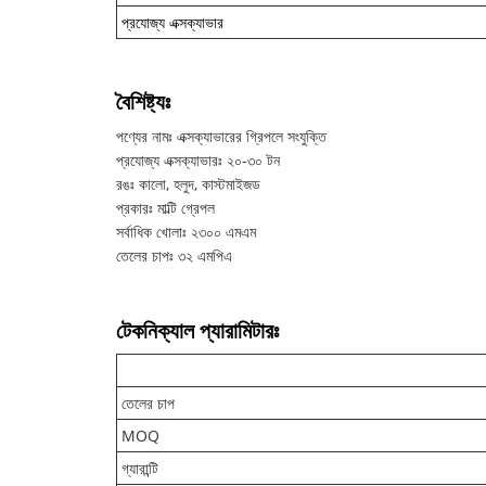
প্রযোজ্য এক্সক্যাভার
বৈশিষ্ট্যঃ
পণ্যের নামঃ এক্সক্যাভারের গ্রিপলে সংযুক্তি
প্রযোজ্য এক্সক্যাভারঃ ২০-৩০ টন
রঙঃ কালো, হলুদ, কাস্টমাইজড
প্রকারঃ মাল্টি গ্রেপল
সর্বাধিক খোলাঃ ২৩০০ এমএম
তেলের চাপঃ ৩২ এমপিএ
টেকনিক্যাল প্যারামিটারঃ
তেলের চাপ
MOQ
গ্যারান্টি