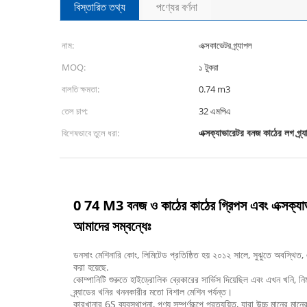
বিস্তারিত তথ্য
পণ্যের বর্ণনা
নাম:
এক্সকাভেটর গ্র্যাপল
MOQ:
১ টুকরা
বালতি ক্ষমতা:
0.74 m3
তেল চাপ:
32 এমপিএ
এক্সক্যাভারেটর বনজ কাঠের লগ গ্র্য
বিশেষভাবে তুলে ধরা:
0 74 M3 বনজ ও কাঠের কাঠের গ্রিপস এবং এক্সক্যাভার
আমাদের সম্বন্ধেঃ
ডনসাং মেশিনারি কোং, লিমিটেড প্রতিষ্ঠিত হয় ২০১২ সালে, সুঝুতে অবস্থি
করা হয়েছে.
কোম্পানিটি শুরুতে হাইড্রোলিক ব্রেকারের সার্ভিস দিয়েছিল এবং এখন খনি, নির্
ব্র্যাডের খনির খননকারীর মতো বিশাল মেশিন পর্যন্ত।
কারখানার 6S ব্যবস্থাপনা, পণ্য সম্পূর্ণরূপে প্রত্যয়িত, যারা উচ্চ মানের মানের