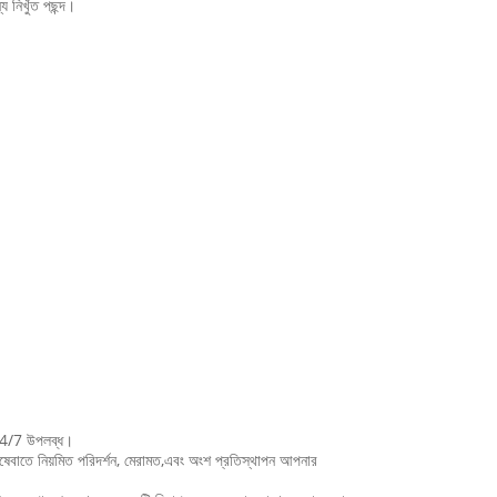
িখুঁত পছন্দ।
 24/7 উপলব্ধ।
পরিষেবাতে নিয়মিত পরিদর্শন, মেরামত,এবং অংশ প্রতিস্থাপন আপনার