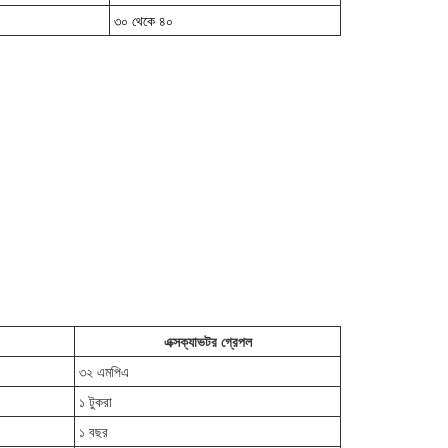
৩০ থেকে ৪০
এক্সক্যাভটর গ্রেপল
৩২ এমপিএ
১ টুকরা
১ বছর