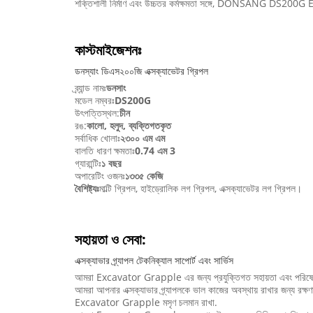
শক্তিশালী নির্মাণ এবং উচ্চতর কর্মক্ষমতা সঙ্গে, DONSANG DS20
কাস্টমাইজেশনঃ
ডনস্যাং ডিএস২০০জি এক্সক্যাভেটর গ্রিপল
ব্র্যান্ড নামঃ
ডনসাং
মডেল নম্বরঃ
DS200G
উৎপত্তিস্থল:
চীন
রঙ:
কালো, হলুদ, ব্যক্তিগতকৃত
সর্বাধিক খোলাঃ
২৩০০ এম এম
বালতি ধারণ ক্ষমতাঃ
0.74 এম 3
গ্যারান্টিঃ
১ বছর
অপারেটিং ওজনঃ
১৩৩৫ কেজি
বৈশিষ্ট্যঃ
মাল্টি গ্রিপল, হাইড্রোলিক লগ গ্রিপল, এক্সক্যাভেটর লগ গ্রিপল।
সহায়তা ও সেবা:
এক্সক্যাভার গ্র্যাপল টেকনিক্যাল সাপোর্ট এবং সার্ভিস
আমরা Excavator Grapple এর জন্য প্রযুক্তিগত সহায়তা এবং পরিষেবা 
আমরা আপনার এক্সক্যাভার গ্র্যাপলকে ভাল কাজের অবস্থায় রাখার জন্য রক্ষণা
Excavator Grapple মসৃণ চলমান রাখা.