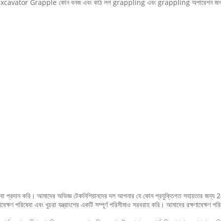
0G Excavator Grapple কোন বনজ এবং কাঠ লগ grappling এবং grappling অপারেশন জন্য ন
প্রদান করি। আমাদের অভিজ্ঞ টেকনিশিয়ানদের দল আপনার যে কোন প্রযুক্তিগত সহায়তার জন্য
বেক্ষণ পরিষেবা এবং খুচরা যন্ত্রাংশের একটি সম্পূর্ণ পরিসীমাও সরবরাহ করি। আমাদের রক্ষণাবেক্ষণ 