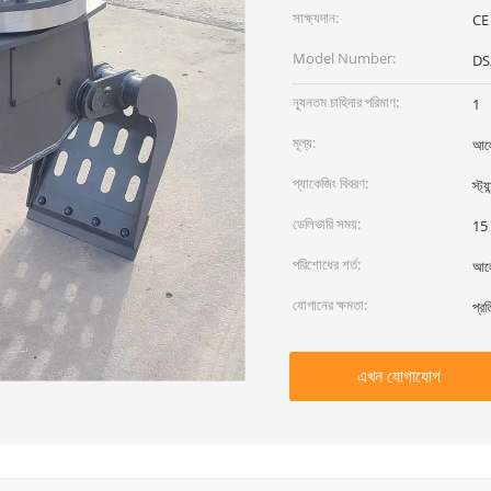
সাক্ষ্যদান:
CE
Model Number:
DS
ন্যূনতম চাহিদার পরিমাণ:
1
মূল্য:
আলো
প্যাকেজিং বিবরণ:
স্ট্য
ডেলিভারি সময়:
15 
পরিশোধের শর্ত:
আল
যোগানের ক্ষমতা:
প্র
এখন যোগাযোগ