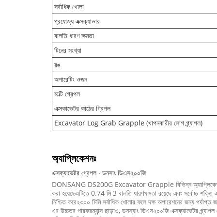
সর্বাধিক খোলা
প্রযোজ্য এক্সক্যাভার
বালতি ধারণ ক্ষমতা
টিনের সংখ্যা
রঙ
অপারেটিং ওজন
মাল্টি গ্রেপল
এক্সকাভেটর কাঠের গ্রিপল
Excavator Log Grab Grapple (খাপনকারীর লোগ গ্র্যাপল)
অ্যাপ্লিকেশনঃ
এক্সক্যাভেটর গ্রেপল ∙ ডনসাং ডিএস২০০জি
DONSANG DS200G Excavator Grapple বিভিন্ন অ্যাপ্লিকেশনের জন্য নিখু
করা হয়েছেএটিতে 0.74 মি 3 বালতি ধারণক্ষমতা রয়েছে এবং সর্বোচ্চ শক্তি এবং
নিশ্চিত করে২৩০০ মিমি সর্বাধিক খোলার ফলে দক্ষ অপারেশনের জন্য পর্যাপ্ত জ
এর উচ্চতর পারফরম্যান্স ছাড়াও, ডনস্যাং ডিএস২০০জি এক্সক্যাভেটর গ্র্যা