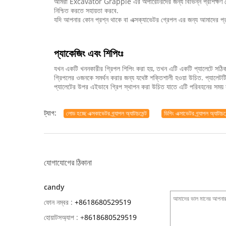
আমরা Excavator Grapple এর অপারেটরদের জন্য বিভিন্ন প্রশিক্ষণ কোর
নিশ্চিত করতে সহায়তা করবে.
যদি আপনার কোন প্রশ্ন থাকে বা এক্সক্যাভেটর গ্রেপল এর জন্য আমাদের প্র
প্যাকেজিং এবং শিপিংঃ
যখন একটি খননকারীর গ্রিপল শিপিং করা হয়, তখন এটি একটি প্যালেটে সঠি
গ্রিপলের ওজনকে সমর্থন করার জন্য যথেষ্ট শক্তিশালী হওয়া উচিত. প্যালেটট
প্যালেটের উপর এইভাবে গ্রিপ স্থাপন করা উচিত যাতে এটি পরিবহনের সময় স
ট্যাগ:
লোড হচ্ছে এক্সকাভেটর গ্র্যাপল অ্যাটাচমেন্ট
ডিগিং এক্সাভেটর গ্র্যাপল অ্যাটাচমে
যোগাযোগের ঠিকানা
candy
ফোন নম্বর :
+8618680529519
হোয়াটসঅ্যাপ :
+
8618680529519