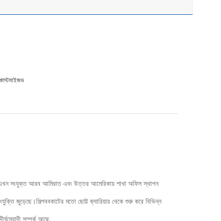
 কাস্টমাইজড
কাছি।এখন সংযুক্ত আরব আমিরাত এবং উত্তর আমেরিকায় শাখা অফিস স্থাপন
ংযুক্তি জুড়েছে।শিল্পববকাটের মতো ছোট্ট ক্যারিয়ার থেকে শুরু করে বিভিন্ন
ীর্ঘমেয়াদী সম্পর্ক আছে.