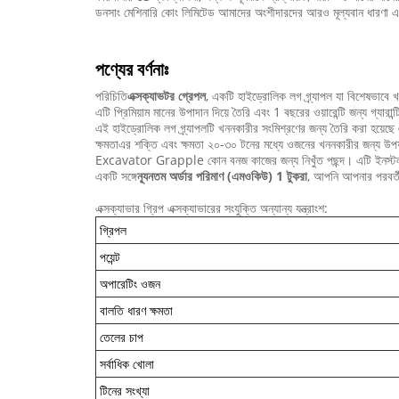
ডনসাং মেশিনারি কোং লিমিটেড আমাদের অংশীদারদের আরও মূল্যবান ধারণা এবং ক
পণ্যের বর্ণনাঃ
পরিচিতি
এক্সক্যাভটর গ্রেপল
, একটি হাইড্রোলিক লগ গ্র্যাপল যা বিশেষভাব
এটি প্রিমিয়াম মানের উপাদান দিয়ে তৈরি এবং 1 বছরের ওয়ারেন্টি জন্য গ্
এই হাইড্রোলিক লগ গ্র্যাপলটি খননকারীর সংমিশ্রণের জন্য তৈরি করা হয়েছে
ক্ষমতাএর শক্তি এবং ক্ষমতা ২০-৩০ টনের মধ্যে ওজনের খননকারীর জন্য উপযুক্
Excavator Grapple কোন বনজ কাজের জন্য নিখুঁত পছন্দ। এটি ইনস্টল এবং 
একটি সঙ্গে
ন্যূনতম অর্ডার পরিমাণ (এমওকিউ) 1 টুকরা
, আপনি আপনার পরবর্ত
এক্সক্যাভার গ্রিপ এক্সক্যাভারের সংযুক্তি অন্যান্য যন্ত্রাংশ:
গ্রিপল
পয়েন্ট
অপারেটিং ওজন
বালতি ধারণ ক্ষমতা
তেলের চাপ
সর্বাধিক খোলা
টিনের সংখ্যা