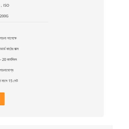
，ISO
200G
চনা সাপেক্ষে
ান্ডার্ড কাঠের বাক্স
- 20 কার্যদিবস
োচনাযোগ্য
তি মাসে 15 সেট