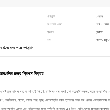
গ্যারান্টি:
১ বছর
অপারেটিং ওজন:
1335 কেজি
প্রকার:
গ্র্যাপল
রঙ:
কালো, হলুদ,
াব
0.৭৪এম৩ কাঠের লগ গ্র্যাব
,
গুলির জন্য গ্রিপস বিক্রয়
ত, একটি সুন্দর বাগান শহর যা সাংহাই, নিংবো, তাইক্যাং এর মতো বেশ কয়েকটি সমুদ্র বন্দরের কাছা
মাণ, পুনর্ব্যবহার, টানেল, পানির নিচে, কৃষি, সেনাবাহিনীর কাজ ইত্যাদির জন্য সব ধরনের এক্সক্যাভেটর স
 পণ্য,দক্ষ টিম ওয়ার্ক এবং যুক্তিসঙ্গত মূল্য শর্তাবলী যে আছে 43 টিরও বেশি দেশের মূল্যবান ক্লায়েন্ট দ