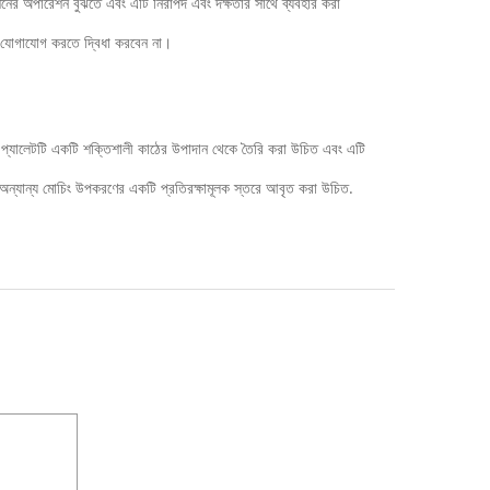
 অপারেশন বুঝতে এবং এটি নিরাপদ এবং দক্ষতার সাথে ব্যবহার করা
থে যোগাযোগ করতে দ্বিধা করবেন না।
।প্যালেটটি একটি শক্তিশালী কাঠের উপাদান থেকে তৈরি করা উচিত এবং এটি
 অন্যান্য মোচিং উপকরণের একটি প্রতিরক্ষামূলক স্তরে আবৃত করা উচিত.