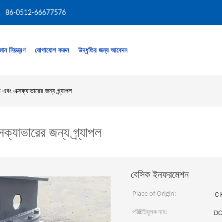
86-0512-66677576
মান নিয়ন্ত্রণ
যোগাযোগ করুন
উদ্ধৃতির জন্য আবেদন
ং এক্সক্যাভারের জন্য গ্র্যাপল
যাভারের জন্য গ্র্যাপল
বেসিক ইনফরমেশন
Place of Origin:
Ｃ
পরিচিতিমুলক নাম:
D