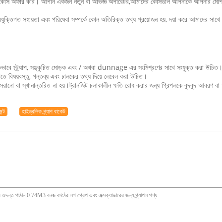
্স অফার করি। আপনি একজন নতুন বা অভিজ্ঞ অপারেটর,আমাদের কোর্সগুলি আপনাকে আপনার মেশিনের
যুক্তিগত সহায়তা এবং পরিষেবা সম্পর্কে কোন অতিরিক্ত তথ্য প্রয়োজন হয়, দয়া করে আমাদের সা
কভাবে স্ট্র্যাপ, সঙ্কুচিত মোড়ক এবং / অথবা dunnage এর সংমিশ্রণের সাথে সংযুক্ত করা উচিত
িতে বিষয়বস্তু, গন্তব্য এবং চালকের তথ্য দিয়ে লেবেল করা উচিত।
রানো বা স্থানান্তরিত না হয়।ট্রানজিট চলাকালীন ক্ষতি রোধ করার জন্য গ্রিপলকে বুদবুদ আবরণ বা
ন্ট
হাইড্রলিক গ্র্যাপ বাকেট