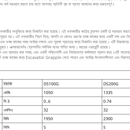
র্ম সরবরাহ করতে চায় যাতে আপনার প্রতিটি শব্দ বা প্রশ্ন আমাদের জন্য গুরুত্বপূর্ণ।
ে খননকারীর সংযুক্তির জন্য ডিজাইন করা হয়েছে। এই খননকারীর কাঠের গ্র্যাপল একটি 0 সরবরাহ ক
যারান্টিযুক্ত হয়। এই খননকারীর গ্রিপ দিয়ে, আপনি যে কোনও ধরণের বনজ কাজের জন্য একটি দক্ষ এবং
 এবং বনজ কাজের সময় সর্বোচ্চ দক্ষতা এবং সুরক্ষা প্রচারের জন্য ডিজাইন করা হয়েছে। এটি উচ্চমা
ত। এক্সক্যাভেটর গ্রেপলটির সর্বাধিক মনের শান্তি জন্য ১ বছরের ওয়ারেন্টি রয়েছে।
ব্যবহার করা সহজ, এবং একটি শক্তিশালী এবং নির্ভরযোগ্য কর্মক্ষমতা প্রদান করে।এটি অত্যন্ত ট
ী বনজ কাজের জন্য Excavator Grapple পেতে পারেন এবং সর্বোচ্চ উৎপাদনশীলতা এবং নিরাপত্তা
ইউনিট
DS100G
DS200G
কেজি
1050
1335
মি 3
0..6
0.74
এমপিএ
32
32
মিমি
1950
2300
পিসি
5
5