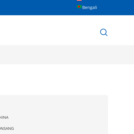
Bengali
HINA
ONSANG