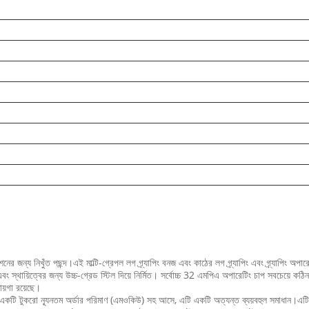
ঁত পছন্দ।এই মাল্টি-গ্রেপল লগ গ্র্যাপিং বনজ এবং কাঠের লগ গ্র্যাপিং এবং গ্র্যাপিং অপারেশন
 স্থায়িত্বের জন্য উচ্চ-গ্রেড স্টিল দিয়ে নির্মিত। সর্বোচ্চ 32 এমপিএ অপারেটিং চাপ সবচেয়ে কঠিন অ
ায়গা রয়েছে।
পল একটি টুকরো ন্যূনতম অর্ডার পরিমাণ (এমওকিউ) সহ আসে, এটি একটি অত্যন্ত ব্যয়বহুল সমাধান।এট