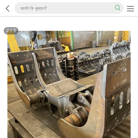
2
/
3