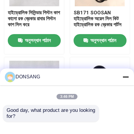
হাইড্রোলিক সিলিন্ডার পিস্টন কাপ
SB171 SOOSAN
আমাদের সম্পর্কে
কালো রক ব্রেকার রাবার পিস্টন
হাইড্রোলিক অয়েল সিল কিট
কাপ সিল করে
হাইড্রোলিক রক ব্রেকার পার্টস
কারখানা ভ্রমণ
অনুসন্ধান পাঠান
অনুসন্ধান পাঠান
মান নিয়ন্ত্রণ
যোগাযোগ করুন
DONSANG
উদ্ধৃতির জন্য আবেদন
3:46 PM
Good day, what product are you looking 
হাইড্রোলিক রক ব্রেকার
for?
HB35G HB40G
Soosan SB131
হাইড্রোলিক ব্রেকার সিল কিট
হাইড্রোলিক সীল কিট
রক ব্রেকার খুচরা যন্ত্রাংশ
Polyurethane হাইড্রোলিক
খননকারী হাইড্রোলিক ব্রেকার