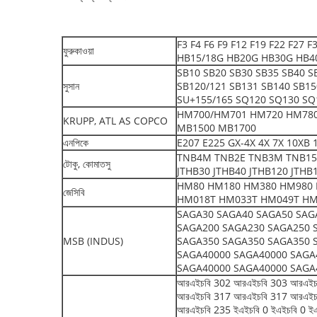
F3 F4 F6 F9 F12 F19 F22 F27
ফুরুকাওয়া
HB15/18G HB20G HB30G HB4
SB10 SB20 SB30 SB35 SB40 S
সুসান
SB120/121 SB131 SB140 SB15
SU+155/165 SQ120 SQ130 SQ
HM700/HM701 HM720 HM780
KRUPP, ATL AS COPCO
MB1500 MB1700
এনপিকে
E207 E225 GX-4X 4X 7X 10XB
TNB4M TNB2E TNB3M TNB150
টোকু, কোমাতসু
JTHB30 JTHB40 JTHB120 JTHB
HM80 HM180 HM380 HM980 
জেসিবি
HM018T HM033T HM049T HM
SAGA30 SAGA40 SAGA50 SAG
SAGA200 SAGA230 SAGA250 
MSB (INDUS)
SAGA350 SAGA350 SAGA350 
SAGA40000 SAGA40000 SAGA
SAGA40000 SAGA40000 SAGA
আরএইচবি 302 আরএইচবি 303 আরএইচ
আরএইচবি 317 আরএইচবি 317 আরএইচ
আরএইচবি 235 ইএইচবি 0 ইএইচবি 0 ইএ