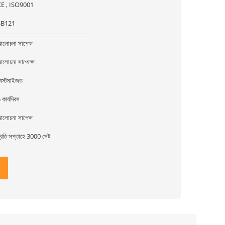
CE , ISO9001
SB121
লোচনা সাপেক্ষ
লোচনা সাপেক্ষে
াস্টমাইজড
 কার্যদিবস
লোচনা সাপেক্ষ
্রতি সপ্তাহে 3000 সেট