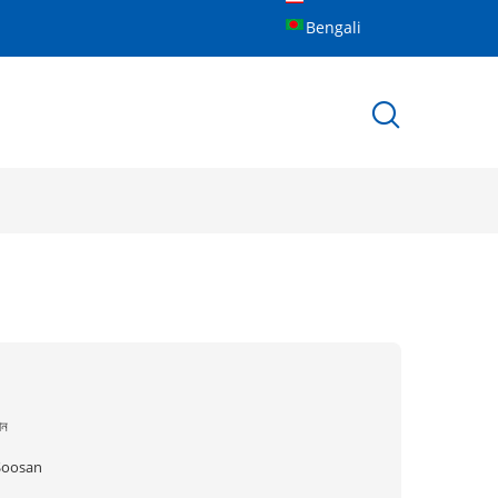
Bengali
ীন
Soosan