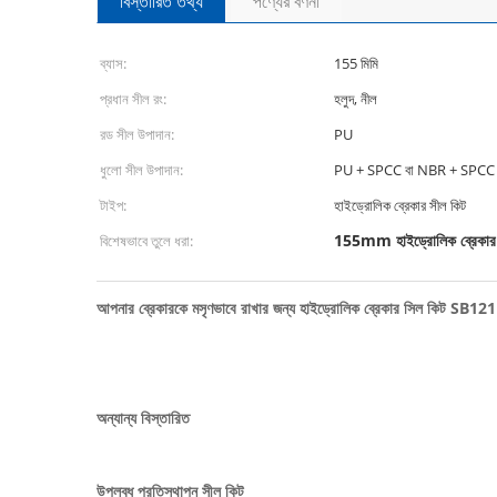
বিস্তারিত তথ্য
পণ্যের বর্ণনা
ব্যাস:
155 মিমি
প্রধান সীল রং:
হলুদ, নীল
রড সীল উপাদান:
PU
ধুলো সীল উপাদান:
PU + SPCC বা NBR + SPCC
টাইপ:
হাইড্রোলিক ব্রেকার সীল কিট
155mm হাইড্রোলিক ব্রেকার 
বিশেষভাবে তুলে ধরা:
আপনার ব্রেকারকে মসৃণভাবে রাখার জন্য হাইড্রোলিক ব্রেকার সিল কিট SB121
অন্যান্য বিস্তারিত
উপলব্ধ প্রতিস্থাপন সীল কিট