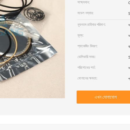
সাক্ষ্যদান:
মডেল নম্বার:
ন্যূনতম চাহিদার পরিমাণ:
আ
মূল্য:
আ
প্যাকেজিং বিবরণ:
ক
ডেলিভারি সময়:
5
পরিশোধের শর্ত:
আ
যোগানের ক্ষমতা:
প
এখন যোগাযোগ