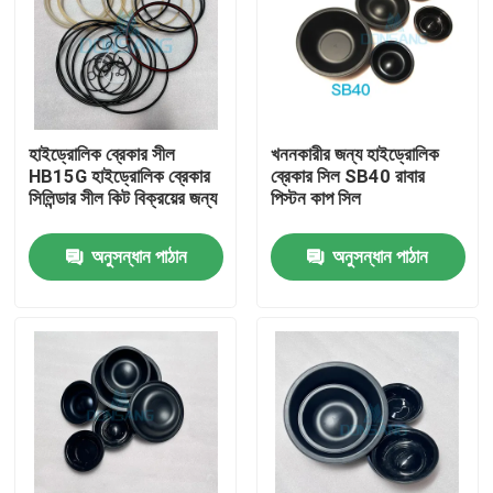
হাইড্রোলিক ব্রেকার সীল
খননকারীর জন্য হাইড্রোলিক
HB15G হাইড্রোলিক ব্রেকার
ব্রেকার সিল SB40 রাবার
সিলিন্ডার সীল কিট বিক্রয়ের জন্য
পিস্টন কাপ সিল
অনুসন্ধান পাঠান
অনুসন্ধান পাঠান
বাড়ি
পণ্য
VR প্রদর্শন