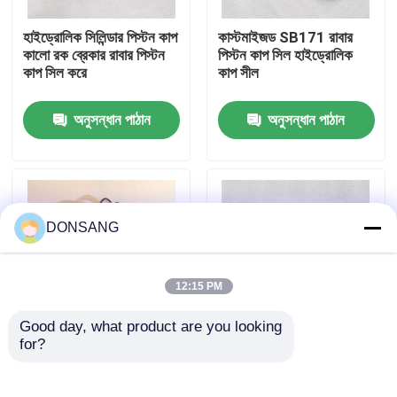
হাইড্রোলিক সিলিন্ডার পিস্টন কাপ
কাস্টমাইজড SB171 রাবার
আমাদের সম্পর্কে
কালো রক ব্রেকার রাবার পিস্টন
পিস্টন কাপ সিল হাইড্রোলিক
কাপ সিল করে
কাপ সীল
কারখানা ভ্রমণ
অনুসন্ধান পাঠান
অনুসন্ধান পাঠান
মান নিয়ন্ত্রণ
যোগাযোগ করুন
DONSANG
উদ্ধৃতির জন্য আবেদন
12:15 PM
Good day, what product are you looking 
হাইড্রোলিক রক ব্রেকার
for?
SB171 SOOSAN
HB35G HB40G
হাইড্রোলিক অয়েল সিল কিট
হাইড্রোলিক ব্রেকার সিল কিট
হাইড্রোলিক রক ব্রেকার পার্টস
রক ব্রেকার খুচরা যন্ত্রাংশ
খননকারী হাইড্রোলিক ব্রেকার