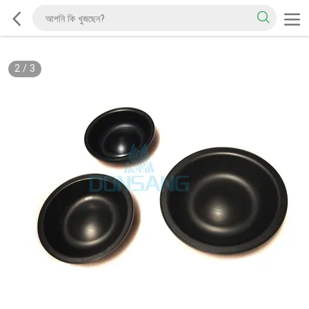
2
/
3