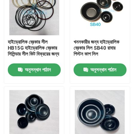
হাইড্রোলিক ব্রেকার সীল
খননকারীর জন্য হাইড্রোলিক
HB15G হাইড্রোলিক ব্রেকার
ব্রেকার সিল SB40 রাবার
সিলিন্ডার সীল কিট বিক্রয়ের জন্য
পিস্টন কাপ সিল
অনুসন্ধান পাঠান
অনুসন্ধান পাঠান
বাড়ি
পণ্য
VR প্রদর্শন