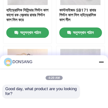
হাইড্রোলিক সিলিন্ডার পিস্টন কাপ
কাস্টমাইজড SB171 রাবার
আমাদের সম্পর্কে
কালো রক ব্রেকার রাবার পিস্টন
পিস্টন কাপ সিল হাইড্রোলিক
কাপ সিল করে
কাপ সীল
কারখানা ভ্রমণ
অনুসন্ধান পাঠান
অনুসন্ধান পাঠান
মান নিয়ন্ত্রণ
যোগাযোগ করুন
DONSANG
উদ্ধৃতির জন্য আবেদন
4:20 AM
Good day, what product are you looking 
হাইড্রোলিক রক ব্রেকার
for?
SB171 SOOSAN
HB35G HB40G
হাইড্রোলিক অয়েল সিল কিট
হাইড্রোলিক ব্রেকার সিল কিট
হাইড্রোলিক রক ব্রেকার পার্টস
রক ব্রেকার খুচরা যন্ত্রাংশ
খননকারী হাইড্রোলিক ব্রেকার