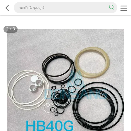
2
/
3