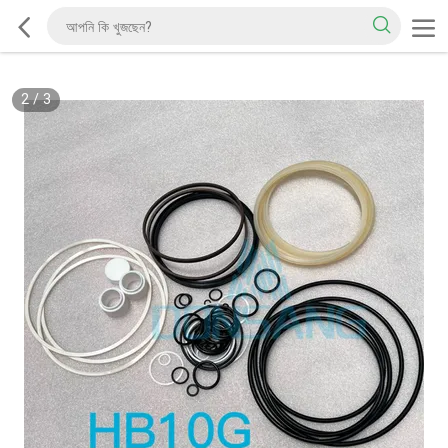
2
/
3