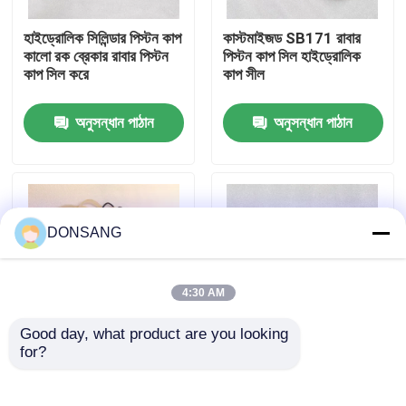
হাইড্রোলিক সিলিন্ডার পিস্টন কাপ
কাস্টমাইজড SB171 রাবার
আমাদের সম্পর্কে
কালো রক ব্রেকার রাবার পিস্টন
পিস্টন কাপ সিল হাইড্রোলিক
কাপ সিল করে
কাপ সীল
কারখানা ভ্রমণ
অনুসন্ধান পাঠান
অনুসন্ধান পাঠান
মান নিয়ন্ত্রণ
যোগাযোগ করুন
DONSANG
উদ্ধৃতির জন্য আবেদন
4:30 AM
Good day, what product are you looking 
হাইড্রোলিক রক ব্রেকার
for?
SB171 SOOSAN
HB35G HB40G
হাইড্রোলিক অয়েল সিল কিট
হাইড্রোলিক ব্রেকার সিল কিট
হাইড্রোলিক রক ব্রেকার পার্টস
রক ব্রেকার খুচরা যন্ত্রাংশ
খননকারী হাইড্রোলিক ব্রেকার