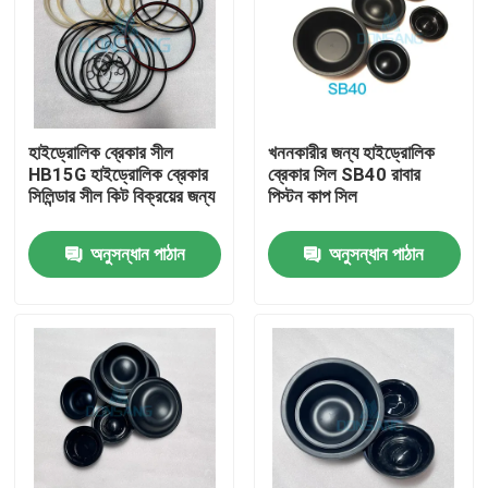
হাইড্রোলিক ব্রেকার সীল
খননকারীর জন্য হাইড্রোলিক
HB15G হাইড্রোলিক ব্রেকার
ব্রেকার সিল SB40 রাবার
সিলিন্ডার সীল কিট বিক্রয়ের জন্য
পিস্টন কাপ সিল
অনুসন্ধান পাঠান
অনুসন্ধান পাঠান
বাড়ি
পণ্য
VR প্রদর্শন