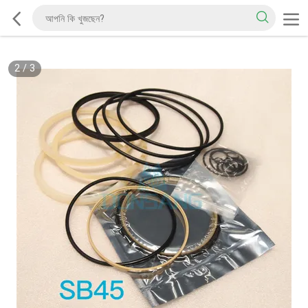
2
/
3