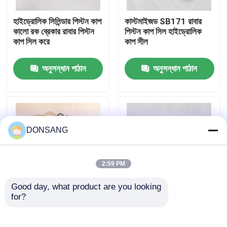
হাইড্রোলিক সিলিন্ডার পিস্টন কাপ
কাস্টমাইজড SB171 রাবার
আমাদের সম্পর্কে
কালো রক ব্রেকার রাবার পিস্টন
পিস্টন কাপ সিল হাইড্রোলিক
কাপ সিল করে
কাপ সীল
কারখানা ভ্রমণ
অনুসন্ধান পাঠান
অনুসন্ধান পাঠান
মান নিয়ন্ত্রণ
যোগাযোগ করুন
DONSANG
উদ্ধৃতির জন্য আবেদন
2:59 PM
Good day, what product are you looking 
হাইড্রোলিক রক ব্রেকার
for?
SB171 SOOSAN
HB35G HB40G
হাইড্রোলিক অয়েল সিল কিট
হাইড্রোলিক ব্রেকার সিল কিট
হাইড্রোলিক রক ব্রেকার পার্টস
রক ব্রেকার খুচরা যন্ত্রাংশ
খননকারী হাইড্রোলিক ব্রেকার