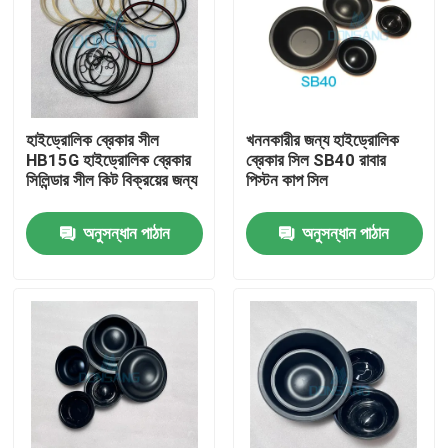
হাইড্রোলিক ব্রেকার সীল
খননকারীর জন্য হাইড্রোলিক
HB15G হাইড্রোলিক ব্রেকার
ব্রেকার সিল SB40 রাবার
সিলিন্ডার সীল কিট বিক্রয়ের জন্য
পিস্টন কাপ সিল
অনুসন্ধান পাঠান
অনুসন্ধান পাঠান
বাড়ি
পণ্য
VR প্রদর্শন