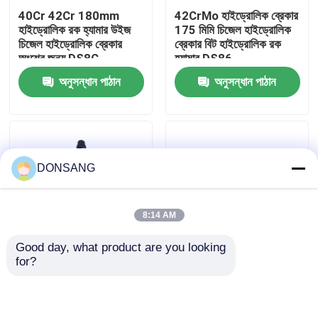
40Cr 42Cr 180mm
42CrMo হাইড্রোলিক ব্রেকার
হাইড্রোলিক রক হ্যামার উইজ
175 মিমি চিজেল হাইড্রোলিক
আমাদের সম্পর্কে
চিজেল হাইড্রোলিক ব্রেকার
ব্রেকার বিট হাইড্রোলিক রক
অংশের জন্য DS8C
হ্যামার DS86
অনুসন্ধান পাঠান
অনুসন্ধান পাঠান
কারখানা ভ্রমণ
মান নিয়ন্ত্রণ
DONSANG
যোগাযোগ করুন
8:14 AM
উদ্ধৃতির জন্য আবেদন
Good day, what product are you looking 
for?
165 মিমি হাইড্রোলিক ব্রেকার
40Cr 42Cr 140mm
হাইড্রোলিক রক ব্রেকার
সিজেল উইজ এক্সক্যাভেটর
ক্লিজ চিল্ল রক হ্যামার
হাইড্রোলিক রক হ্যামার টুল
হাইড্রোলিক ব্রেকার চিল্ল
ডিএস 8 সি
প্রস্তুতকারক DS8C
খননকারী হাইড্রোলিক ব্রেকার