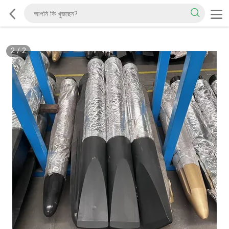
2
/
2