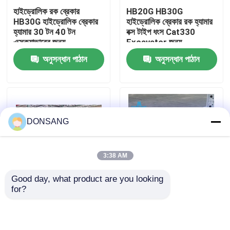
হাইড্রোলিক রক ব্রেকার
HB20G HB30G
HB30G হাইড্রোলিক ব্রেকার
হাইড্রোলিক ব্রেকার রক হ্যামার
আমাদের সম্পর্কে
হ্যামার 30 টন 40 টন
বক্স টাইপ ধংস Cat330
এক্সক্যাভারের জন্য
Excavator জন্য
অনুসন্ধান পাঠান
অনুসন্ধান পাঠান
কারখানা ভ্রমণ
মান নিয়ন্ত্রণ
DONSANG
যোগাযোগ করুন
3:38 AM
উদ্ধৃতির জন্য আবেদন
Good day, what product are you looking 
for?
সিজেল 165 মিমি প্রশস্ত
খোলা টাইপ হাইড্রোলিক ক্রাশিং
হাইড্রোলিক রক ব্রেকার
হাইড্রোলিক হ্যামার ব্রেকার বক্স
হ্যামার ব্রেকার
টাইপ 30 টন 35 টন 40 টন
এক্সক্যাভারের জন্য
খননকারী হাইড্রোলিক ব্রেকার