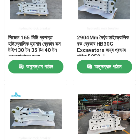
সিজেল 165 মিমি প্রশস্ত
2904Mm দৈর্ঘ্য হাইড্রোলিক
হাইড্রোলিক হ্যামার ব্রেকার বক্স
রক ব্রেকার HB30G
টাইপ 30 টন 35 টন 40 টন
Excavators জন্য প্রভাব
এক্সক্যাভারের জন্য
শক্তি 5250 J
অনুসন্ধান পাঠান
অনুসন্ধান পাঠান
বাড়ি
পণ্য
VR প্রদর্শন