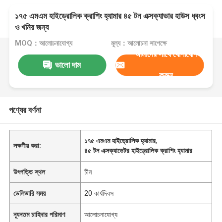
১৭৫ এমএম হাইড্রোলিক ক্রাশিং হ্যামার ৪৫ টন এক্সক্যাভার হাউস ধ্বংস
ও খনির জন্য
MOQ：আলোচনাযোগ্য
মূল্য：আলোচনা সাপেক্ষে
আমাদের সাথে যোগাযোগ
ভালো দাম
করুন
পণ্যের বর্ণনা
১৭৫ এমএম হাইড্রোলিক হ্যামার
,
লক্ষণীয় করা:
৪৫ টন এক্সক্যাভেটর হাইড্রোলিক ক্রাশিং হ্যামার
উৎপত্তি স্থল
চীন
ডেলিভারি সময়
20 কার্যদিবস
ন্যূনতম চাহিদার পরিমাণ
আলোচনাযোগ্য