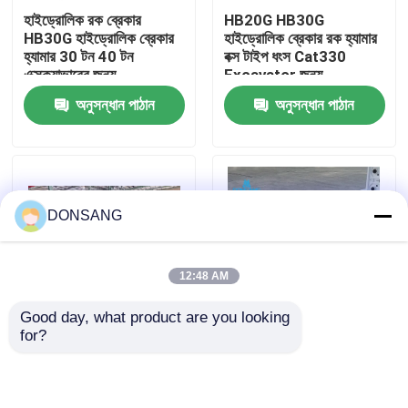
হাইড্রোলিক রক ব্রেকার
HB20G HB30G
HB30G হাইড্রোলিক ব্রেকার
হাইড্রোলিক ব্রেকার রক হ্যামার
আমাদের সম্পর্কে
হ্যামার 30 টন 40 টন
বক্স টাইপ ধংস Cat330
এক্সক্যাভারের জন্য
Excavator জন্য
অনুসন্ধান পাঠান
অনুসন্ধান পাঠান
কারখানা ভ্রমণ
মান নিয়ন্ত্রণ
DONSANG
যোগাযোগ করুন
12:48 AM
উদ্ধৃতির জন্য আবেদন
Good day, what product are you looking 
for?
সিজেল 165 মিমি প্রশস্ত
খোলা টাইপ হাইড্রোলিক ক্রাশিং
হাইড্রোলিক রক ব্রেকার
হাইড্রোলিক হ্যামার ব্রেকার বক্স
হ্যামার ব্রেকার
টাইপ 30 টন 35 টন 40 টন
এক্সক্যাভারের জন্য
খননকারী হাইড্রোলিক ব্রেকার