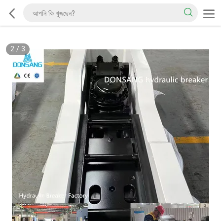
2
/
3