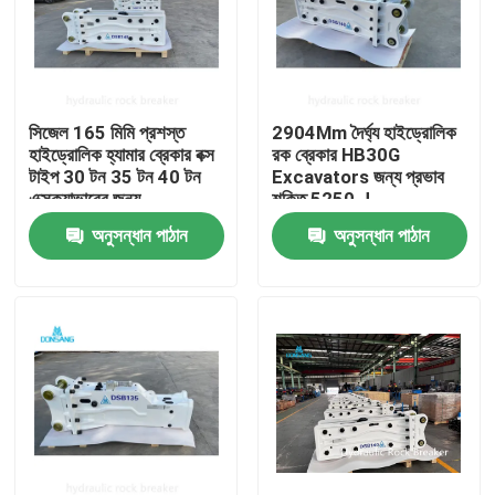
সিজেল 165 মিমি প্রশস্ত
2904Mm দৈর্ঘ্য হাইড্রোলিক
হাইড্রোলিক হ্যামার ব্রেকার বক্স
রক ব্রেকার HB30G
টাইপ 30 টন 35 টন 40 টন
Excavators জন্য প্রভাব
এক্সক্যাভারের জন্য
শক্তি 5250 J
অনুসন্ধান পাঠান
অনুসন্ধান পাঠান
বাড়ি
পণ্য
VR প্রদর্শন