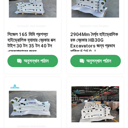
সিজেল 165 মিমি প্রশস্ত
2904Mm দৈর্ঘ্য হাইড্রোলিক
হাইড্রোলিক হ্যামার ব্রেকার বক্স
রক ব্রেকার HB30G
টাইপ 30 টন 35 টন 40 টন
Excavators জন্য প্রভাব
এক্সক্যাভারের জন্য
শক্তি 5250 J
অনুসন্ধান পাঠান
অনুসন্ধান পাঠান
বাড়ি
পণ্য
VR প্রদর্শন