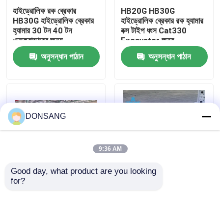
হাইড্রোলিক রক ব্রেকার
HB20G HB30G
HB30G হাইড্রোলিক ব্রেকার
হাইড্রোলিক ব্রেকার রক হ্যামার
আমাদের সম্পর্কে
হ্যামার 30 টন 40 টন
বক্স টাইপ ধংস Cat330
এক্সক্যাভারের জন্য
Excavator জন্য
অনুসন্ধান পাঠান
অনুসন্ধান পাঠান
কারখানা ভ্রমণ
মান নিয়ন্ত্রণ
DONSANG
যোগাযোগ করুন
9:36 AM
উদ্ধৃতির জন্য আবেদন
Good day, what product are you looking 
for?
সিজেল 165 মিমি প্রশস্ত
খোলা টাইপ হাইড্রোলিক ক্রাশিং
হাইড্রোলিক রক ব্রেকার
হাইড্রোলিক হ্যামার ব্রেকার বক্স
হ্যামার ব্রেকার
টাইপ 30 টন 35 টন 40 টন
এক্সক্যাভারের জন্য
খননকারী হাইড্রোলিক ব্রেকার