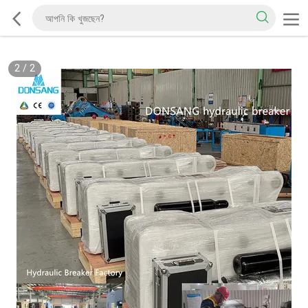
2
/
2