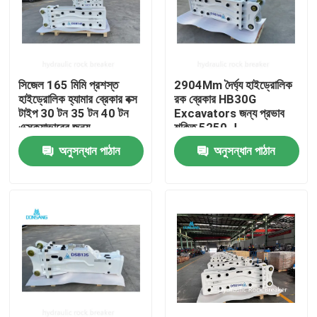
সিজেল 165 মিমি প্রশস্ত
2904Mm দৈর্ঘ্য হাইড্রোলিক
হাইড্রোলিক হ্যামার ব্রেকার বক্স
রক ব্রেকার HB30G
টাইপ 30 টন 35 টন 40 টন
Excavators জন্য প্রভাব
এক্সক্যাভারের জন্য
শক্তি 5250 J
অনুসন্ধান পাঠান
অনুসন্ধান পাঠান
বাড়ি
পণ্য
VR প্রদর্শন