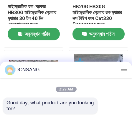
হাইড্রোলিক রক ব্রেকার
HB20G HB30G
HB30G হাইড্রোলিক ব্রেকার
হাইড্রোলিক ব্রেকার রক হ্যামার
আমাদের সম্পর্কে
হ্যামার 30 টন 40 টন
বক্স টাইপ ধংস Cat330
এক্সক্যাভারের জন্য
Excavator জন্য
অনুসন্ধান পাঠান
অনুসন্ধান পাঠান
কারখানা ভ্রমণ
মান নিয়ন্ত্রণ
DONSANG
যোগাযোগ করুন
2:29 AM
উদ্ধৃতির জন্য আবেদন
Good day, what product are you looking 
for?
সিজেল 165 মিমি প্রশস্ত
খোলা টাইপ হাইড্রোলিক ক্রাশিং
হাইড্রোলিক রক ব্রেকার
হাইড্রোলিক হ্যামার ব্রেকার বক্স
হ্যামার ব্রেকার
টাইপ 30 টন 35 টন 40 টন
এক্সক্যাভারের জন্য
খননকারী হাইড্রোলিক ব্রেকার