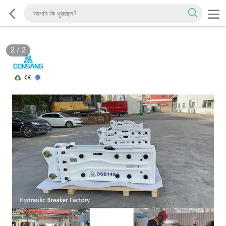
2
/
2