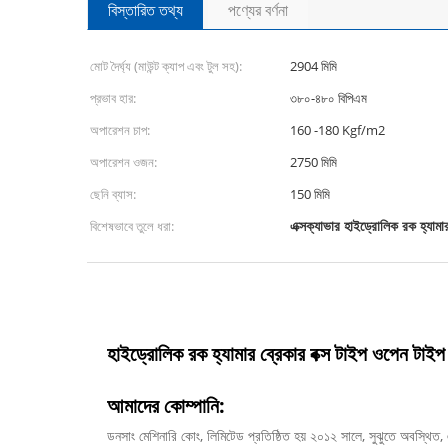
বিস্তারিত তথ্য
পণ্যের বর্ণনা
মোট দৈর্ঘ্য (মাউন্ট ক্যাপ এবং টুল সহ):
2904 মিমি
প্রভাব হার:
৩৮০-৪৮০ বিপিএম
অপারেশন চাপ:
160 -180 Kgf/m2
অপারেশন ওজন:
2750 মিমি
ছেনি ব্যাস:
150 মিমি
এক্সক্যাভার হাইড্রোলিক রক হ্যামার
বিশেষভাবে তুলে ধরা:
হাইড্রোলিক রক হ্যামার ব্রেকার বক্স টাইপ ওপেন টাইপ 
আমাদের কোম্পানি:
ডনসাং মেশিনারি কোং, লিমিটেড প্রতিষ্ঠিত হয় ২০১২ সালে, সুঝুতে অবস্থি