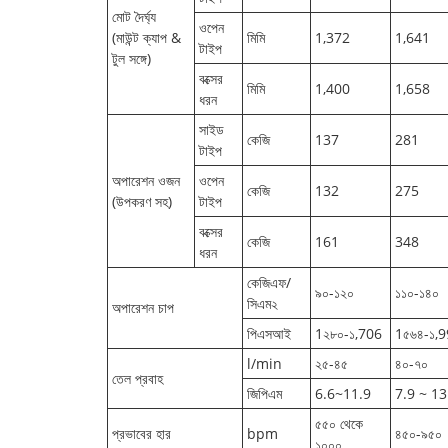
মোট দৈর্ঘ্য
ওপেন
(মাউন্ট ক্যাপ &
মিমি
1,372
1,641
টাইপ
টুল সঙ্গে)
বক্সের
মিমি
1,400
1,658
ধরন
সাইড
কেজি
137
281
টাইপ
অপারেশন ওজন
ওপেন
কেজি
132
275
(উপকরণ সহ)
টাইপ
বক্সের
কেজি
161
348
ধরন
কেজিএফ/
৯০-১২০
১১০-১৪০
সিএম২
অপারেশন চাপ
পিএসআই
1২৮০-১,706
1৫৬৪-১,
l/min
২৫-৪৫
৪০-৭০
তেল প্রবাহ
জিপিএম
6.6~11.9
7.9 ~ 13
৫৫০ থেকে
প্রভাবের হার
bpm
৪৫০-৯৫০
১০০০