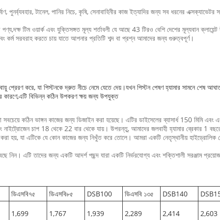
মাণ, পুনর্ব্যবহার, টানেল, পানির নিচে, কৃষি, সেনাবাহিনীর কাজ ইত্যাদির জন্য সব ধরনের এক্সক্যাভেটর স
 পণ্য,দক্ষ টিম ওয়ার্ক এবং যুক্তিসঙ্গত মূল্য শর্তাবলী যে আছে 43 টিরও বেশি দেশের মূল্যবান ক্লায়েন্ট দ
র্ম সরবরাহ করতে চায় যাতে আপনার প্রতিটি শব্দ বা প্রশ্ন আমাদের জন্য গুরুত্বপূর্ণ।
ত বায়ু প্রেরণ করে, যা পিস্টনকে দ্রুত নীচে নেমে যেতে দেয়।যখন পিস্টন পেষণ হ্যামার সামনে শেষ আ
ীতির কারণে,এটি বিভিন্ন কঠিন উপকরণ ক্ষয় জন্য উপযুক্ত
ার যা সবচেয়ে কঠিন ভাঙ্গন কাজের জন্য ডিজাইন করা হয়েছে। এটির ডাইসেলের ব্যাসার্ধ 150 মিমি 
ং নাইট্রোজেন চাপ 18 থেকে 22 বার থেকে যায়। উপরন্তু, আমাদের জলবাহী হ্যামার ব্রেকার 1 বছরে
তৈরি করা হয়, যা এটিকে যে কোন কাজের জন্য নিখুঁত করে তোলে। আমরা একটি নেতৃস্থানীয় হাইড্রোলিক ব
বেছে নিন। এটি তাদের জন্য একটি আদর্শ পছন্দ যারা একটি নির্ভরযোগ্য এবং শক্তিশালী সরঞ্জাম প্রয
ডিএসবি৭৫
ডিএসবি৮৫
DSB100
ডিএসবি ১৩৫
DSB140
DSB1
1,699
1,767
1,939
2,289
2,414
2,603