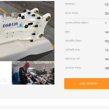
সাক্ষ্যদান:
CE
মডেল নম্বার:
DS
ন্যূনতম চাহিদার পরিমাণ:
1
মূল্য:
আলো
প্যাকেজিং বিবরণ:
স্ট্য
ডেলিভারি সময়:
15 
পরিশোধের শর্ত:
আল
যোগানের ক্ষমতা:
প্র
এখন যোগাযোগ