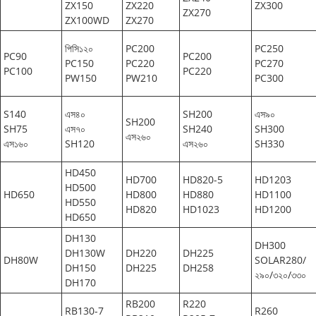
ZX150
ZX220
ZX300
ZX270
ZX100WD
ZX270
পিসি১২০
PC200
PC250
PC90
PC200
PC150
PC220
PC270
PC100
PC220
PW150
PW210
PC300
S140
এস৪০
SH200
এস৯০
SH200
SH75
এস৭০
SH240
SH300
এস২৬০
এস১৬০
SH120
এস২৬০
SH330
HD450
HD700
HD820-5
HD1203
HD500
HD650
HD800
HD880
HD1100
HD550
HD820
HD1023
HD1200
HD650
DH130
DH300
DH130W
DH220
DH225
DH80W
SOLAR280/
DH150
DH225
DH258
২৯০/৩২০/৩৩০
DH170
RB200
R220
RB130-7
R260