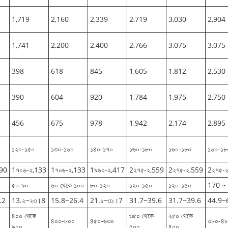
1,719
2,160
2,339
2,719
3,030
2,904
1,741
2,200
2,400
2,766
3,075
3,075
398
618
845
1,605
1,812
2,530
390
604
920
1,784
1,975
2,750
456
675
978
1,942
2,174
2,895
১২০-১৫০
১৩০-১৬০
১৪০-১৭০
১৬০-১৮০
১৬০-১৮০
১৬০-১৮
990
1৭০৬-২,133
1৭০৬-২,133
1৯৯০-২,417
2২৭৫-২,559
2২৭৫-২,559
2২৭৫-
৫০-৯০
৬০ থেকে ১০০
৮০-১২০
১২০-১৫০
১২০-১৫০
170 ~
.2
13.২~২৩।8
15.8~26.4
21.১~৩১।7
31.7~39.6
31.7~39.6
44.9~
৪০০ থেকে
৩৫০ থেকে
২৫০ থেকে
৪০০-৮০০
৪৫০-৬৩০
৩৮০-৪
৯০০
৫০০
৪০০