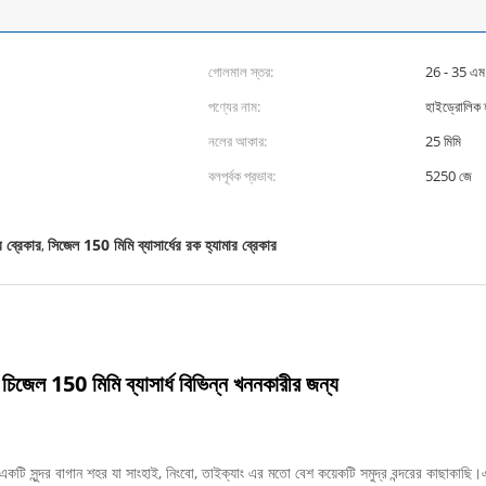
গোলমাল স্তর:
26 - 35 এম
পণ্যের নাম:
হাইড্রোলিক হ
নলের আকার:
25 মিমি
বলপূর্বক প্রভাব:
5250 জে
 ব্রেকার
সিজেল 150 মিমি ব্যাসার্ধের রক হ্যামার ব্রেকার
,
চিজেল 150 মিমি ব্যাসার্ধ বিভিন্ন খননকারীর জন্য
ত, একটি সুন্দর বাগান শহর যা সাংহাই, নিংবো, তাইক্যাং এর মতো বেশ কয়েকটি সমুদ্র বন্দরের কাছা