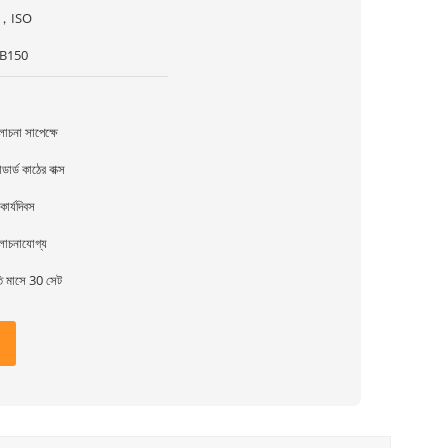
，ISO
B150
চনা সাপেক্ষে
ান্ডার্ড কাঠের বাক্স
কার্যদিবস
োচনাযোগ্য
তি মাসে 30 সেট