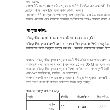
করা হয়েছে.
কোম্পানিটি শুরুতে হাইড্রোলিক ব্রেকারের সার্ভিস দিয়েছিল এবং এখন খনি, নির্
ব্র্যাডের খনির খননকারীর মতো বিশাল মেশিন পর্যন্ত।
কারখানার 6S ব্যবস্থাপনা, পণ্য সম্পূর্ণরূপে প্রত্যয়িত, যারা উচ্চ মানের মানের
ডনসাং মেশিনারি কোং লিমিটেড আমাদের অংশীদারদের আরও মূল্যবান ধারণা এবং ক
পণ্যের বর্ণনাঃ
হাইড্রোলিক ব্রেকার 1 বছরের ওয়ারেন্টি সহ রক হ্যামার ব্রেকিং
হাইড্রোলিক হ্যামার একটি এয়ার কম্প্রেসার দিয়ে হ্যামারের পিস্টনে সংকুচি
হ্যামমারের দ্বারা সংকুচিত বস্তুর ক্ষয় হবে। ক্ষয়কারী হ্যামমারের কাজের ন
আমাদের হাইড্রোলিক হ্যামার ব্রেকার একটি শীর্ষ-লাইন ভাঙ্গন পাথর হ্যাম
অ্যাসফাল্ট, এবং অন্যান্য উপকরণ। শব্দ স্তর 26 এবং 35 M এর মধ্যে, এব
আমাদের হাইড্রোলিক হ্যামার ব্রেকার শিল্পের সর্বোচ্চ মানের মান অনুযায়ী 
সেরাএগুলি নির্ভরযোগ্য, কার্যকর এবং শক্তিশালী।
আপনার পরবর্তী ভাঙ্গন কাজের জন্য আমাদের হাইড্রোলিক হ্যামার ব্রেকারটি 
হতে পারেন যে আপনি বাজারে সর্বোত্তম মানের পণ্য পাচ্ছেন.
আমাদের সমস্ত মডেলের তথ্য
পয়েন্ট
ইউনিট
ডিএসবি৫৩
ডিএসবি৬৮
সাইড
মিমি
1,140
1,330
টাইপ