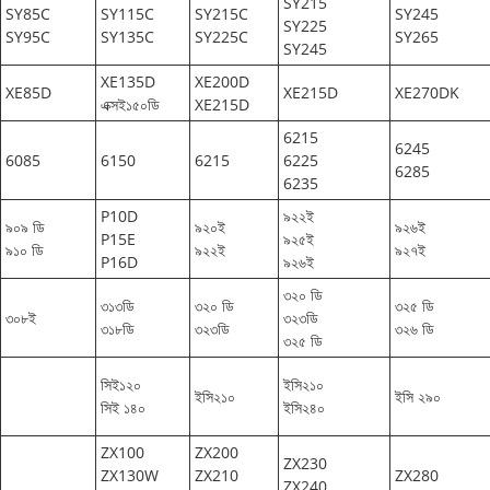
SY215
SY85C
SY115C
SY215C
SY245
SY225
SY95C
SY135C
SY225C
SY265
SY245
XE135D
XE200D
XE85D
XE215D
XE270DK
এক্সই১৫০ডি
XE215D
6215
6245
6085
6150
6215
6225
6285
6235
P10D
৯২২ই
৯০৯ ডি
৯২০ই
৯২৬ই
P15E
৯২৫ই
৯১০ ডি
৯২২ই
৯২৭ই
P16D
৯২৬ই
৩২০ ডি
৩১৩ডি
৩২০ ডি
৩২৫ ডি
৩০৮ই
৩২৩ডি
৩১৮ডি
৩২৩ডি
৩২৬ ডি
৩২৫ ডি
সিই১২০
ইসি২১০
ইসি২১০
ইসি ২৯০
সিই ১৪০
ইসি২৪০
ZX100
ZX200
ZX230
ZX130W
ZX210
ZX280
ZX240