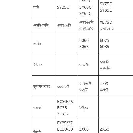
SY55C
SY75C
সানি
SY35U
SY60C
SY85C
SY65C
এক্সই৫৫ডি
XE75D
এক্সসিএমজি
এক্সই৩৫ডি
এক্সই৬০ডি
এক্সই৮০ডি
6060
6075
লংকিং
6065
6085
৯০৮ডি
লিউগং
৯০৬ডি
৯০৯ ডি
৩০৫-৫ই
৩০৭ই
ক্যাটারপিলার
৩০৩-৫ই
৩০৬ই
৩০৮ই
EC30/25
ভলভো
EC35
সিই৫৫
ZL302
EX25/27
EC30/33
ZX60
ZX60
হিটাচি