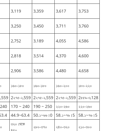
3,119
3,359
3,617
3,753
3,250
3,450
3,711
3,760
2,752
3,189
4,055
4,586
2,818
3,514
4,370
4,600
2,906
3,586
4,480
4,658
০
১৬০-১৮০
১৬০-১৮০
১৬০-২০০
১৮০-২২০
২,559
2২৭৫-২,559
2২৭৫-২,559
2২৭৫-২,559
2৫৫৯-৩,128
 240
170 ~ 240
190 ~ 250
২২০-২৬০
২২০-২৬০
63.4
44.9~63.4
50.১~৬৬।0
58.১~৭৬।5
58.১~৭৬।5
৩২০ থেকে
৮০
২৮০-৩৭০
২৪০-৩২০
২১০-৩০০
৪৫০