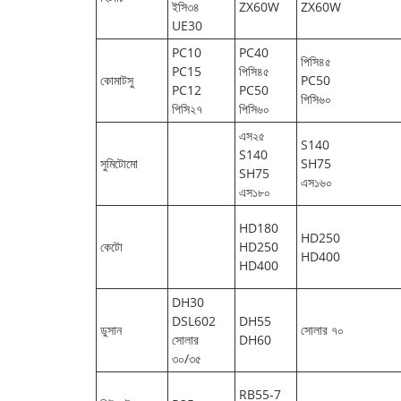
ইসি৩৪
ZX60W
ZX60W
UE30
PC10
PC40
পিসি৪৫
PC15
পিসি৪৫
কোমাটসু
PC50
PC12
PC50
পিসি৬০
পিসি২৭
পিসি৬০
এস২৫
S140
S140
সুমিটোমো
SH75
SH75
এস১৬০
এস১৮০
HD180
HD250
কেটো
HD250
HD400
HD400
DH30
DSL602
DH55
ডুসান
সোলার ৭০
সোলার
DH60
৩০/৩৫
RB55-7