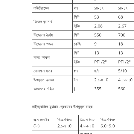
নাইট্রোজেন
বার
১৪-১৭
১৪-১৭
মিমি
53
68
চিজেল ব্যাসার্ধ
ইঞ্চি
2.08
2.67
সিজেলের দৈর্ঘ্য
মিমি
550
700
সিজেলের ওজন
কেজি
9
18
মিমি
13
13
নলের আকার
ইঞ্চি
PF1/2"
PF1/2"
গোলমাল স্তর
m
৪/৮
5/10
উপযুক্ত এক্সকা
টন
2.১-৪।0
4.৮-৮।0
আঘাতের শক্তি
j
355
560
হাইড্রোলিক হ্যামার ব্রেকারের উপযুক্ত বাহক
এক্সকেভেটর
ডিএসবি৫৩
ডিএসবি৬৮
ডিএসবি৭৫
(টন)
2.১-৪।0
4.৮-৮।0
6.0~9.0