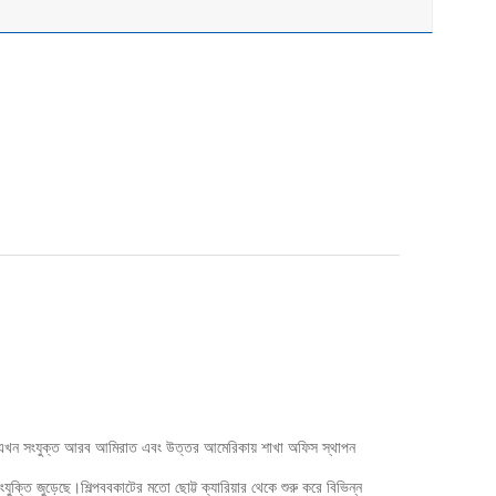
কাছি।এখন সংযুক্ত আরব আমিরাত এবং উত্তর আমেরিকায় শাখা অফিস স্থাপন
ংযুক্তি জুড়েছে।শিল্পববকাটের মতো ছোট্ট ক্যারিয়ার থেকে শুরু করে বিভিন্ন