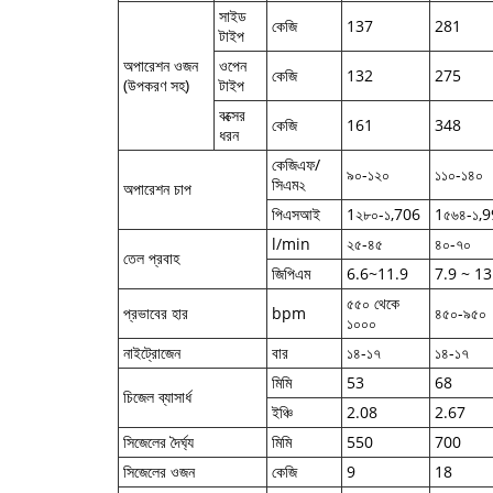
সাইড
কেজি
137
281
টাইপ
অপারেশন ওজন
ওপেন
কেজি
132
275
(উপকরণ সহ)
টাইপ
বক্সের
কেজি
161
348
ধরন
কেজিএফ/
৯০-১২০
১১০-১৪০
সিএম২
অপারেশন চাপ
পিএসআই
1২৮০-১,706
1৫৬৪-১,
l/min
২৫-৪৫
৪০-৭০
তেল প্রবাহ
জিপিএম
6.6~11.9
7.9 ~ 13
৫৫০ থেকে
প্রভাবের হার
bpm
৪৫০-৯৫০
১০০০
নাইট্রোজেন
বার
১৪-১৭
১৪-১৭
মিমি
53
68
চিজেল ব্যাসার্ধ
ইঞ্চি
2.08
2.67
সিজেলের দৈর্ঘ্য
মিমি
550
700
সিজেলের ওজন
কেজি
9
18