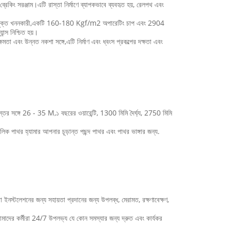
িং সরঞ্জাম।এটি রাস্তা নির্মাণে ব্যাপকভাবে ব্যবহৃত হয়, রেলপথ এবং
 টন উপযুক্ত খননকারী,একটি 160-180 Kgf/m2 অপারেটিং চাপ এবং 2904
ান্স নিশ্চিত হয়।
তা এবং উন্নত নকশা সঙ্গে,এটি নির্মাণ এবং ধ্বংস প্রকল্পের দক্ষতা এবং
 সঙ্গে 26 - 35 M,১ বছরের ওয়ারেন্টি, 1300 মিমি দৈর্ঘ্য, 2750 মিমি
িক পাথর হ্যামার আপনার চূড়ান্ত পছন্দ পাথর এবং পাথর ভাঙ্গার জন্য.
ইনস্টলেশনের জন্য সহায়তা প্রদানের জন্য উপলব্ধ, মেরামত, রক্ষণাবেক্ষণ,
আমাদের কর্মীরা 24/7 উপলভ্য যে কোন সমস্যার জন্য দ্রুত এবং কার্যকর