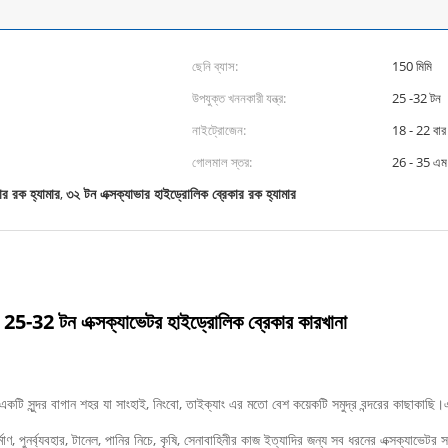
ছেনি ব্যাস:
150 মিমি
উপযুক্ত খননকারী যন্ত্র:
25 -32 টন
নাইট্রোজেন:
18 - 22 বার
গোলমাল স্তর:
26 - 35 এম
ার রক হ্যামার
৩২ টন এক্সক্যাভার হাইড্রোলিক ব্রেকার রক হ্যামার
,
্য 25-32 টন এক্সক্যাভেটর হাইড্রোলিক ব্রেকার কারখানা
ত, একটি সুন্দর বাগান শহর যা সাংহাই, নিংবো, তাইক্যাং এর মতো বেশ কয়েকটি সমুদ্র বন্দরের কাছা
মাণ, পুনর্ব্যবহার, টানেল, পানির নিচে, কৃষি, সেনাবাহিনীর কাজ ইত্যাদির জন্য সব ধরনের এক্সক্যাভেটর স