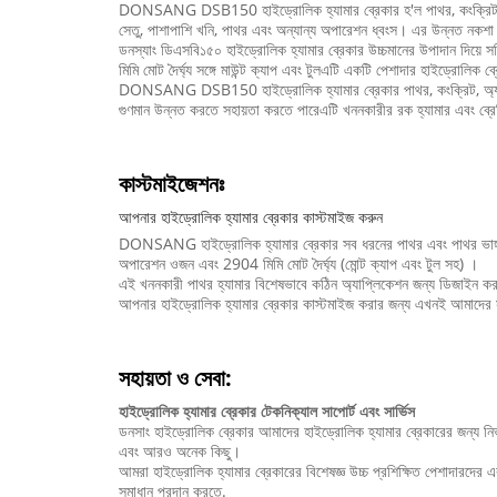
DONSANG DSB150 হাইড্রোলিক হ্যামার ব্রেকার হ'ল পাথর, কংক্রিট, অ্যাসফা
সেতু, পাশাপাশি খনি, পাথর এবং অন্যান্য অপারেশন ধ্বংস। এর উন্নত নকশা এব
ডনস্যাং ডিএসবি১৫০ হাইড্রোলিক হ্যামার ব্রেকার উচ্চমানের উপাদান দি
মিমি মোট দৈর্ঘ্য সঙ্গে মাউন্ট ক্যাপ এবং টুলএটি একটি পেশাদার হাইড্রোলিক ব্রে
DONSANG DSB150 হাইড্রোলিক হ্যামার ব্রেকার পাথর, কংক্রিট, অ্যাস্পাল্ট,
গুণমান উন্নত করতে সহায়তা করতে পারেএটি খননকারীর রক হ্যামার এবং ব্রেকি
কাস্টমাইজেশনঃ
আপনার হাইড্রোলিক হ্যামার ব্রেকার কাস্টমাইজ করুন
DONSANG হাইড্রোলিক হ্যামার ব্রেকার সব ধরনের পাথর এবং পাথর ভাঙ্গার
অপারেশন ওজন এবং 2904 মিমি মোট দৈর্ঘ্য (মোন্ট ক্যাপ এবং টুল সহ) ।
এই খননকারী পাথর হ্যামার বিশেষভাবে কঠিন অ্যাপ্লিকেশন জন্য ডিজাইন করা হয
আপনার হাইড্রোলিক হ্যামার ব্রেকার কাস্টমাইজ করার জন্য এখনই আমাদের
সহায়তা ও সেবা:
হাইড্রোলিক হ্যামার ব্রেকার টেকনিক্যাল সাপোর্ট এবং সার্ভিস
ডনসাং হাইড্রোলিক ব্রেকার আমাদের হাইড্রোলিক হ্যামার ব্রেকারের জন্য নির
এবং আরও অনেক কিছু।
আমরা হাইড্রোলিক হ্যামার ব্রেকারের বিশেষজ্ঞ উচ্চ প্রশিক্ষিত পেশাদারদে
সমাধান প্রদান করতে.