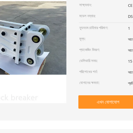
সাক্ষ্যদান:
CE
মডেল নম্বার:
DS
ন্যূনতম চাহিদার পরিমাণ:
1
মূল্য:
আলো
প্যাকেজিং বিবরণ:
আল
ডেলিভারি সময়:
15 
পরিশোধের শর্ত:
আল
যোগানের ক্ষমতা:
প্র
এখন যোগাযোগ