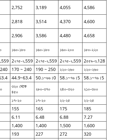
2,752
3,189
4,055
4,586
2,818
3,514
4,370
4,600
2,906
3,586
4,480
4,658
০
১৬০-১৮০
১৬০-১৮০
১৬০-২০০
১৮০-২২০
২,559
2২৭৫-২,559
2২৭৫-২,559
2২৭৫-২,559
2৫৫৯-৩,128
 240
170 ~ 240
190 ~ 250
২২০-২৬০
২২০-২৬০
63.4
44.9~63.4
50.১~৬৬।0
58.১~৭৬।5
58.১~৭৬।5
৩২০ থেকে
৮০
২৮০-৩৭০
২৪০-৩২০
২১০-৩০০
৪৫০
১৭-২০
১৭-২০
২২-২৫
২২-২৫
155
165
175
185
6.11
6.48
6.88
7.27
1,400
1,400
1,500
1,600
193
227
272
320