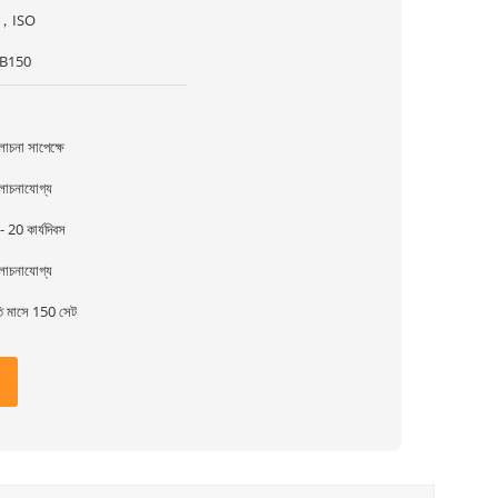
，ISO
B150
চনা সাপেক্ষে
োচনাযোগ্য
- 20 কার্যদিবস
োচনাযোগ্য
তি মাসে 150 সেট