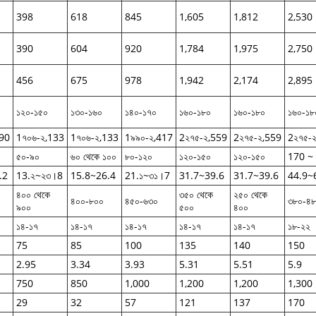
398
618
845
1,605
1,812
2,530
390
604
920
1,784
1,975
2,750
456
675
978
1,942
2,174
2,895
১২০-১৫০
১৩০-১৬০
১৪০-১৭০
১৬০-১৮০
১৬০-১৮০
১৬০-১৮
990
1৭০৬-২,133
1৭০৬-২,133
1৯৯০-২,417
2২৭৫-২,559
2২৭৫-২,559
2২৭৫-
৫০-৯০
৬০ থেকে ১০০
৮০-১২০
১২০-১৫০
১২০-১৫০
170 ~
.2
13.২~২৩।8
15.8~26.4
21.১~৩১।7
31.7~39.6
31.7~39.6
44.9~
৪০০ থেকে
৩৫০ থেকে
২৫০ থেকে
৪০০-৮০০
৪৫০-৬৩০
৩৮০-৪
৯০০
৫০০
৪০০
১৪-১৭
১৪-১৭
১৪-১৭
১৪-১৭
১৪-১৭
১৮-২২
75
85
100
135
140
150
2.95
3.34
3.93
5.31
5.51
5.9
750
850
1,000
1,200
1,200
1,300
29
32
57
121
137
170