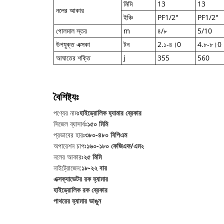
মিমি
13
13
নলের আকার
ইঞ্চি
PF1/2"
PF1/2"
গোলমাল স্তর
m
৪/৮
5/10
উপযুক্ত এক্সকা
টন
2.১-৪।0
4.৮-৮।0
আঘাতের শক্তি
j
355
560
বৈশিষ্ট্যঃ
পণ্যের নামঃ
হাইড্রোলিক হ্যামার ব্রেকার
সিজেল ব্যাসার্ধঃ
১৫০ মিমি
প্রভাবের হারঃ
৩৮০-৪৮০ বিপিএম
অপারেশন চাপঃ
১৬০-১৮০ কেজিএফ/এম২
নলের আকারঃ
২৫ মিমি
নাইট্রোজেন:
১৮-২২ বার
এক্সক্যাভেটর রক হ্যামার
হাইড্রোলিক রক ব্রেকার
পাথরের হ্যামার ভাঙুন