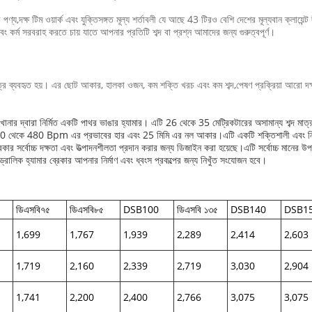
 পণ্য,দক্ষ টিম ওয়ার্ক এবং যুক্তিসঙ্গত মূল্য শর্তাবলী যে আছে 43 টিরও বেশি দেশের মূল্যবান ক্লায়েন্ট দ
র্ম সরবরাহ করতে চায় যাতে আপনার প্রতিটি শব্দ বা প্রশ্ন আমাদের জন্য গুরুত্বপূর্ণ।
েত্রে ব্যবহৃত হয়। এর ছোট আকার, হালকা ওজন, কম শক্তি খরচ এবং কম শব্দ,পেষণ প্রক্রিয়া আরো দক্
ানার দ্বারা নির্মিত একটি পাথর ভাঙার হ্যামার। এটি 26 থেকে 35 মেট্রিকটারের অসামান্য শব্দ মা
 380 থেকে 480 Bpm এর প্রভাবের হার এবং 25 মিমি এর নল আকার।এটি একটি শক্তিশালী এবং নির্ভরযোগ
কার সর্বোচ্চ দক্ষতা এবং উত্পাদনশীলতা প্রদান করার জন্য ডিজাইন করা হয়েছে।এটি সর্বোচ্চ মানের উপ
াইড্রোলিক হ্যামার ব্রেকার আপনার নির্মাণ এবং ধ্বংস প্রকল্পের জন্য নিখুঁত সংযোজন হবে।
ডিএসবি৭৫
ডিএসবি৮৫
DSB100
ডিএসবি ১৩৫
DSB140
DSB1
1,699
1,767
1,939
2,289
2,414
2,603
1,719
2,160
2,339
2,719
3,030
2,904
1,741
2,200
2,400
2,766
3,075
3,075