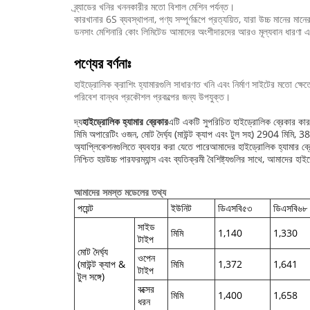
ব্র্যাডের খনির খননকারীর মতো বিশাল মেশিন পর্যন্ত।
কারখানার 6S ব্যবস্থাপনা, পণ্য সম্পূর্ণরূপে প্রত্যয়িত, যারা উচ্চ মানের মানের
ডনসাং মেশিনারি কোং লিমিটেড আমাদের অংশীদারদের আরও মূল্যবান ধারণা এবং ক
পণ্যের বর্ণনাঃ
হাইড্রোলিক ক্রাশিং হ্যামারগুলি সাধারণত খনি এবং নির্মাণ সাইটের মতো ক্ষ
পরিবেশ বান্ধব প্রকৌশল প্রকল্পের জন্য উপযুক্ত।
দ্য
হাইড্রোলিক হ্যামার ব্রেকার
এটি একটি সুপরিচিত হাইড্রোলিক ব্রেকার কারখ
মিমি অপারেটিং ওজন, মোট দৈর্ঘ্য (মাউন্ট ক্যাপ এবং টুল সহ) 2904 মিমি,
অ্যাপ্লিকেশনগুলিতে ব্যবহার করা যেতে পারেআমাদের হাইড্রোলিক হ্যামার ব্রে
নিশ্চিত হয়উচ্চ পারফরম্যান্স এবং ব্যতিক্রমী বৈশিষ্ট্যগুলির সাথে, আমাদের হ
আমাদের সমস্ত মডেলের তথ্য
পয়েন্ট
ইউনিট
ডিএসবি৫৩
ডিএসবি৬৮
সাইড
মিমি
1,140
1,330
টাইপ
মোট দৈর্ঘ্য
ওপেন
(মাউন্ট ক্যাপ &
মিমি
1,372
1,641
টাইপ
টুল সঙ্গে)
বক্সের
মিমি
1,400
1,658
ধরন