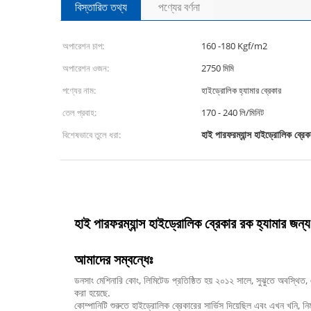
বিস্তারিত তথ্য
পণ্যের বর্ণনা
অপারেশন চাপ:
160 -180 Kgf/m2
অপারেশন ওজন:
2750 মিমি
পণ্যের নাম:
হাইড্রোলিক হ্যামার ব্রেকার
তেল প্রবাহ:
170 - 240 লি/মিনিট
হাই পারফরম্যান্স হাইড্রোলিক ব্রেক
বিশেষভাবে তুলে ধরা:
হাই পারফরম্যান্স হাইড্রোলিক ব্রেকার রক হ্যামার জন
আমাদের সম্বন্ধেঃ
ডনসাং মেশিনারি কোং, লিমিটেড প্রতিষ্ঠিত হয় ২০১২ সালে, সুঝুতে অবস্থি
করা হয়েছে.
কোম্পানিটি শুরুতে হাইড্রোলিক ব্রেকারের সার্ভিস দিয়েছিল এবং এখন খনি, নির্