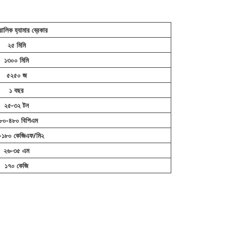
োলিক হ্যামার ব্রেকার
২৫ মিমি
১৩০০ মিমি
৫২৫০ জ
১ বছর
২৫-৩২ টন
৮০-৪৮০ বিপিএম
-১৮০ কেজিএফ/মি২
২৬-৩৫ এম
১৭০ কেজি