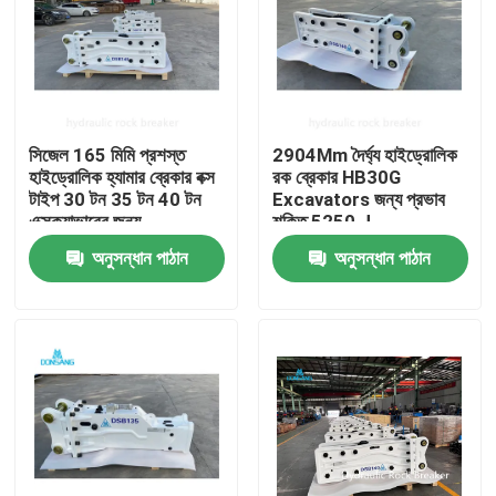
সিজেল 165 মিমি প্রশস্ত
2904Mm দৈর্ঘ্য হাইড্রোলিক
হাইড্রোলিক হ্যামার ব্রেকার বক্স
রক ব্রেকার HB30G
টাইপ 30 টন 35 টন 40 টন
Excavators জন্য প্রভাব
এক্সক্যাভারের জন্য
শক্তি 5250 J
অনুসন্ধান পাঠান
অনুসন্ধান পাঠান
বাড়ি
পণ্য
VR প্রদর্শন