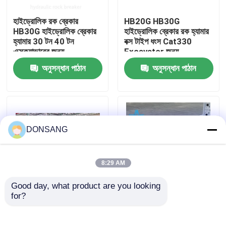
হাইড্রোলিক রক ব্রেকার
HB20G HB30G
আমাদের সম্পর্কে
HB30G হাইড্রোলিক ব্রেকার
হাইড্রোলিক ব্রেকার রক হ্যামার
হ্যামার 30 টন 40 টন
বক্স টাইপ ধংস Cat330
এক্সক্যাভারের জন্য
Excavator জন্য
কারখানা ভ্রমণ
অনুসন্ধান পাঠান
অনুসন্ধান পাঠান
মান নিয়ন্ত্রণ
যোগাযোগ করুন
DONSANG
উদ্ধৃতির জন্য আবেদন
8:29 AM
Good day, what product are you looking 
হাইড্রোলিক রক ব্রেকার
for?
সিজেল 165 মিমি প্রশস্ত
খোলা টাইপ হাইড্রোলিক ক্রাশিং
হাইড্রোলিক হ্যামার ব্রেকার বক্স
হ্যামার ব্রেকার
টাইপ 30 টন 35 টন 40 টন
খননকারী হাইড্রোলিক ব্রেকার