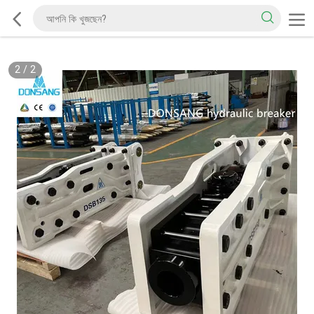
2
/
2