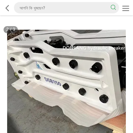
2
/
3