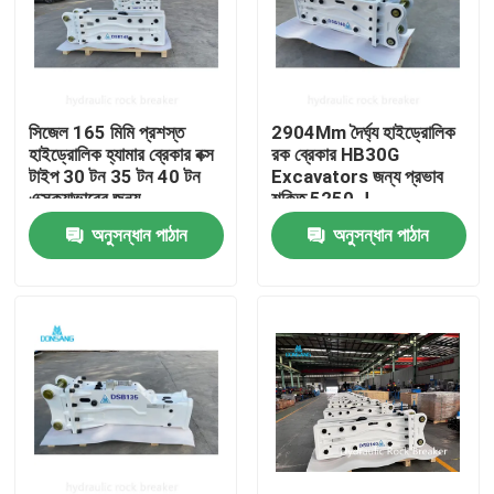
সিজেল 165 মিমি প্রশস্ত
2904Mm দৈর্ঘ্য হাইড্রোলিক
হাইড্রোলিক হ্যামার ব্রেকার বক্স
রক ব্রেকার HB30G
টাইপ 30 টন 35 টন 40 টন
Excavators জন্য প্রভাব
এক্সক্যাভারের জন্য
শক্তি 5250 J
অনুসন্ধান পাঠান
অনুসন্ধান পাঠান
বাড়ি
পণ্য
VR প্রদর্শন