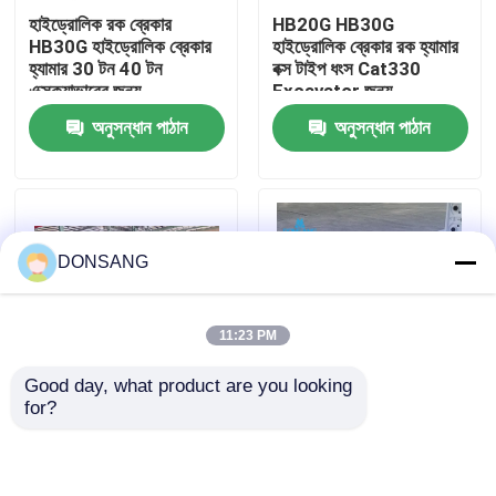
হাইড্রোলিক রক ব্রেকার
HB20G HB30G
HB30G হাইড্রোলিক ব্রেকার
হাইড্রোলিক ব্রেকার রক হ্যামার
আমাদের সম্পর্কে
হ্যামার 30 টন 40 টন
বক্স টাইপ ধংস Cat330
এক্সক্যাভারের জন্য
Excavator জন্য
অনুসন্ধান পাঠান
অনুসন্ধান পাঠান
কারখানা ভ্রমণ
মান নিয়ন্ত্রণ
DONSANG
যোগাযোগ করুন
11:23 PM
উদ্ধৃতির জন্য আবেদন
Good day, what product are you looking 
for?
সিজেল 165 মিমি প্রশস্ত
খোলা টাইপ হাইড্রোলিক ক্রাশিং
হাইড্রোলিক রক ব্রেকার
হাইড্রোলিক হ্যামার ব্রেকার বক্স
হ্যামার ব্রেকার
টাইপ 30 টন 35 টন 40 টন
এক্সক্যাভারের জন্য
খননকারী হাইড্রোলিক ব্রেকার