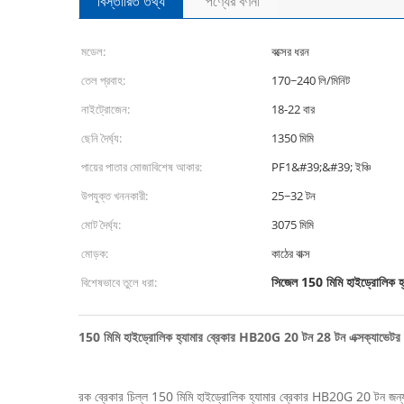
বিস্তারিত তথ্য
পণ্যের বর্ণনা
মডেল:
বক্সের ধরন
তেল প্রবাহ:
170~240 লি/মিনিট
নাইট্রোজেন:
18-22 বার
ছেনি দৈর্ঘ্য:
1350 মিমি
পায়ের পাতার মোজাবিশেষ আকার:
PF1&#39;&#39; ইঞ্চি
উপযুক্ত খননকারী:
25~32 টন
মোট দৈর্ঘ্য:
3075 মিমি
মোড়ক:
কাঠের বাক্স
সিজেল 150 মিমি হাইড্রোলিক হ্য
বিশেষভাবে তুলে ধরা:
150 মিমি হাইড্রোলিক হ্যামার ব্রেকার HB20G 20 টন 28 টন এক্সক্যাভেটর শী
রক ব্রেকার চিল্ল 150 মিমি হাইড্রোলিক হ্যামার ব্রেকার HB20G 20 টন জন্য 