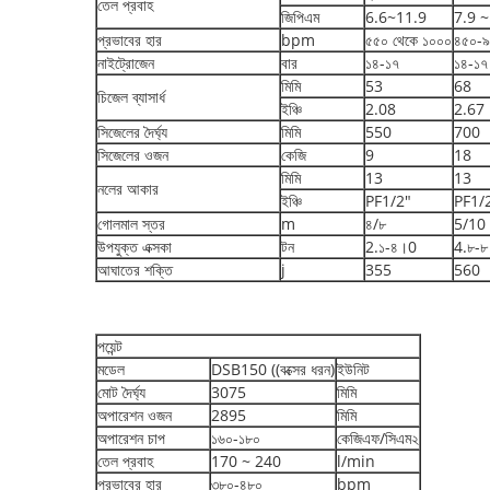
তেল প্রবাহ
জিপিএম
6.6~11.9
7.9 ~
প্রভাবের হার
bpm
৫৫০ থেকে ১০০০
৪৫০-
নাইট্রোজেন
বার
১৪-১৭
১৪-১৭
মিমি
53
68
চিজেল ব্যাসার্ধ
ইঞ্চি
2.08
2.67
সিজেলের দৈর্ঘ্য
মিমি
550
700
সিজেলের ওজন
কেজি
9
18
মিমি
13
13
নলের আকার
ইঞ্চি
PF1/2"
PF1/
গোলমাল স্তর
m
৪/৮
5/10
উপযুক্ত এক্সকা
টন
2.১-৪।0
4.৮-
আঘাতের শক্তি
j
355
560
পয়েন্ট
মডেল
DSB150 ((বক্সের ধরন)
ইউনিট
মোট দৈর্ঘ্য
3075
মিমি
অপারেশন ওজন
2895
মিমি
অপারেশন চাপ
১৬০-১৮০
কেজিএফ/সিএম২
তেল প্রবাহ
170 ~ 240
l/min
প্রভাবের হার
৩৮০-৪৮০
bpm