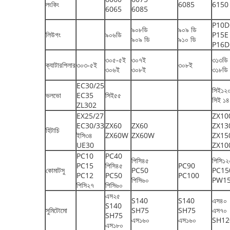
লংকিং
6085
6150
6065
6085
P10D
৯০৮ডি
৯০৯ ডি
লিউগং
৯০৬ডি
P15E
৯০৯ ডি
৯১০ ডি
P16D
৩০৫-৫ই
৩০৭ই
৩১৩ডি
ক্যাটারপিলার
৩০৩-৫ই
৩০৮ই
৩০৬ই
৩০৮ই
৩১৮ডি
EC30/25
সিই১২
ভলভো
EC35
সিই৫৫
সিই ১
ZL302
EX25/27
ZX10
EC30/33
ZX60
ZX60
ZX1
হিটাচি
ইসি৩৪
ZX60W
ZX60W
ZX15
UE30
ZX1
PC10
PC40
পিসি৪৫
পিসি১২
PC15
পিসি৪৫
PC90
কোমাটসু
PC50
PC15
PC12
PC50
PC100
পিসি৬০
PW1
পিসি২৭
পিসি৬০
এস২৫
S140
S140
এস৪০
S140
সুমিটোমো
SH75
SH75
এস৭০
SH75
এস১৬০
এস১৬০
SH12
এস১৮০