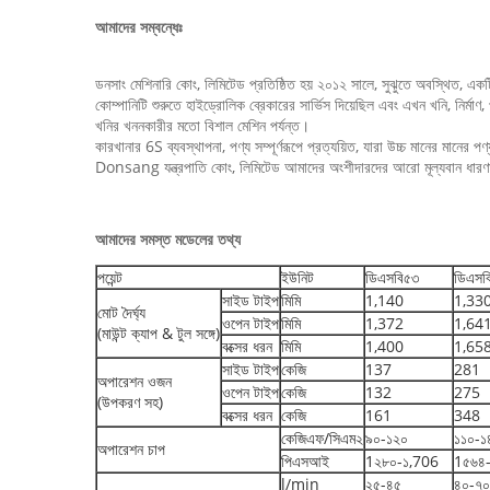
আমাদের সম্বন্ধেঃ
ডনসাং মেশিনারি কোং, লিমিটেড প্রতিষ্ঠিত হয় ২০১২ সালে, সুঝুতে অবস্থিত, এক
কোম্পানিটি শুরুতে হাইড্রোলিক ব্রেকারের সার্ভিস দিয়েছিল এবং এখন খনি, নির্মাণ, 
খনির খননকারীর মতো বিশাল মেশিন পর্যন্ত।
কারখানার 6S ব্যবস্থাপনা, পণ্য সম্পূর্ণরূপে প্রত্যয়িত, যারা উচ্চ মানের মানের পণ্য
Donsang যন্ত্রপাতি কোং, লিমিটেড আমাদের অংশীদারদের আরো মূল্যবান ধারণা এব
আমাদের সমস্ত মডেলের তথ্য
পয়েন্ট
ইউনিট
ডিএসবি৫৩
ডিএসব
সাইড টাইপ
মিমি
1,140
1,33
মোট দৈর্ঘ্য
ওপেন টাইপ
মিমি
1,372
1,64
(মাউন্ট ক্যাপ & টুল সঙ্গে)
বক্সের ধরন
মিমি
1,400
1,65
সাইড টাইপ
কেজি
137
281
অপারেশন ওজন
ওপেন টাইপ
কেজি
132
275
(উপকরণ সহ)
বক্সের ধরন
কেজি
161
348
কেজিএফ/সিএম২
৯০-১২০
১১০-১
অপারেশন চাপ
পিএসআই
1২৮০-১,706
1৫৬৪
l/min
২৫-৪৫
৪০-৭০