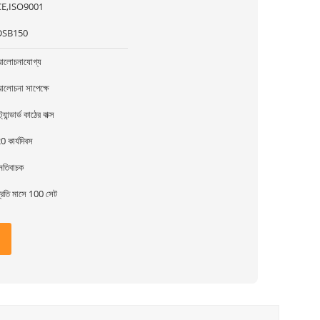
CE,ISO9001
DSB150
লোচনাযোগ্য
লোচনা সাপেক্ষে
্ট্যান্ডার্ড কাঠের বাক্স
0 কার্যদিবস
েতিবাচক
্রতি মাসে 100 সেট