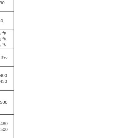
90
০ই
০ ডি
৫ ডি
৯ ডি
ি ৪৮০
400
450
500
480
500