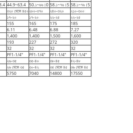
3.4
44.9~63.4
50.১~৬৬।0
58.১~৭৬।5
58.১~৭৬।5
৩২০ থেকে ৪৫০
২৮০-৩৭০
২৪০-৩২০
২১০-৩০০
১৭-২০
১৭-২০
২২-২৫
২২-২৫
155
165
175
185
6.11
6.48
6.88
7.27
1,400
1,400
1,500
1,600
193
227
272
320
32
32
32
32
PF1-1/4"
PF1-1/4"
PF1-1/4"
PF1-1/4"
২৬-৩৫
৩৫-৪০
৩৮-৪৫
৪২-৪৮
২৬ থেকে ৩৫
৩০-৪২
৩৫ থেকে ৪৫
৩৬ থেকে ৪৫
5750
7040
14800
17550