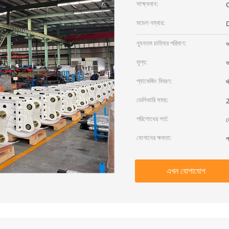
সাক্ষ্যদান:
মডেল নম্বার:
ন্যূনতম চাহিদার পরিমাণ:
আ
মূল্য:
আ
প্যাকেজিং বিবরণ:
স
ডেলিভারি সময়:
2
পরিশোধের শর্ত:
ন
যোগানের ক্ষমতা:
প
এখন যোগাযোগ