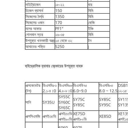
নাইট্রোজেন
১৮-২২
বার
চিজেল ব্যাসার্ধ
150
মিমি
সিজেলের দৈর্ঘ্য
1350
মিমি
সিজেলের ওজন
170
কেজি
নলের আকার
PF1"
ইঞ্চি
গোলমাল স্তর
২৬-৩৫
মিমি
উপযুক্ত খননকারী যন্ত্র
২৫ থেকে ৩২
টন
আঘাতের শক্তি
5250
j
হাইড্রোলিক হ্যামার ব্রেকারের উপযুক্ত বাহক
এক্সকেভেটর
ডিএসবি৫৩
ডিএসবি৬৮
ডিএসবি৭৫
ডিএসবি৮৫
DSB1
(টন)
2.১-৪।0
4.৮-৮।0
6.0~9.0
8.0 ~ 12.5
১২-১৫
SY55C
SY75C
SY85C
SY11
সানি
SY35U
SY60C
SY85C
SY95C
SY13
SY65C
এক্সই৫৫ডি
XE75D
XE13
এক্সসিএমজি
এক্সই৩৫ডি
XE85D
এক্সই৬০ডি
এক্সই৮০ডি
এক্সই১
6060
6075