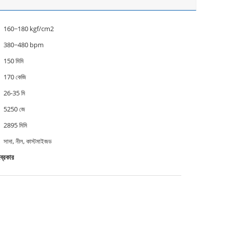
160~180 kgf/cm2
380~480 bpm
150 মিমি
170 কেজি
26-35 মি
5250 জে
2895 মিমি
সাদা, নীল, কাস্টমাইজড
্রেকার