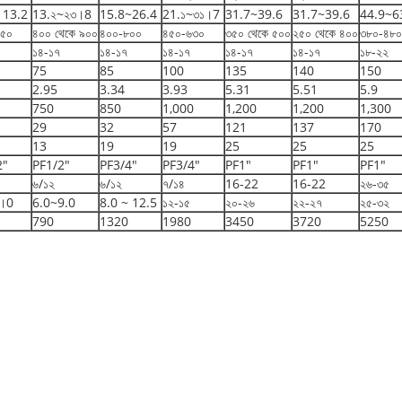
 13.2
13.২~২৩।8
15.8~26.4
21.১~৩১।7
31.7~39.6
31.7~39.6
44.9~6
৯৫০
৪০০ থেকে ৯০০
৪০০-৮০০
৪৫০-৬৩০
৩৫০ থেকে ৫০০
২৫০ থেকে ৪০০
৩৮০-৪৮০
১৪-১৭
১৪-১৭
১৪-১৭
১৪-১৭
১৪-১৭
১৮-২২
75
85
100
135
140
150
2.95
3.34
3.93
5.31
5.51
5.9
750
850
1,000
1,200
1,200
1,300
29
32
57
121
137
170
13
19
19
25
25
25
2"
PF1/2"
PF3/4"
PF3/4"
PF1"
PF1"
PF1"
৬/১২
৬/১২
৭/১৪
16-22
16-22
২৬-৩৫
৮।0
6.0~9.0
8.0 ~ 12.5
১২-১৫
২০-২৬
২২-২৭
২৫-৩২
790
1320
1980
3450
3720
5250