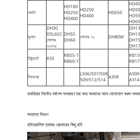
HD4
HD180
HD250
HD5
কেটো
HD250
HD650
HD400
HD5
HD400
HD6
DH30
DH1
DSL602
DH55
DH1
ডুসান
সোলার ৭০
DH80W
সোলার
DH60
DH1
৩০/৩৫
DH1
RB55-7
RB13
হিউন্ডাই
R35
RB60-7
RB17
L506/507/508
A900
লিবেহের
A308
509/512/514
A314
ক্যারিয়ার লিস্টের সর্বশেষ সংস্করণ দয়া করে আমাদের সাথে যোগাযোগ করুন অথব
অন্যান্য বিবরণ
হাইড্রোলিক হ্যামার ব্রেকারের কিছু ছবি