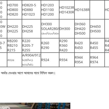
50
HD700
HD820-5
HD1203
00
HD1023R
HD800
HD880
HD1100
HD1638R
H
50
HD1430R
HD820
HD1023
HD1200
50
30
DH300
DH360
30W
DH220
DH225
DH450
SOLAR280/
DH300
DH420
50
DH225
DH258
DH500
২৯০/৩২০/৩৩০
DH500
70
RB200
R220
R290
R4
0-7
R260
R420
R450
RB210
R205-7
R360
R4
5
R290
R450
R455
R215
R255
R420
R4
A/R904/912
R944
R964
এ৩১৬
৯১৪/৯২১
R924
R934
R954
R974
৯৩২/৯৪১
া অর্ডার দেওয়ার আগে আমাদের সাথে নিশ্চিত করুন।