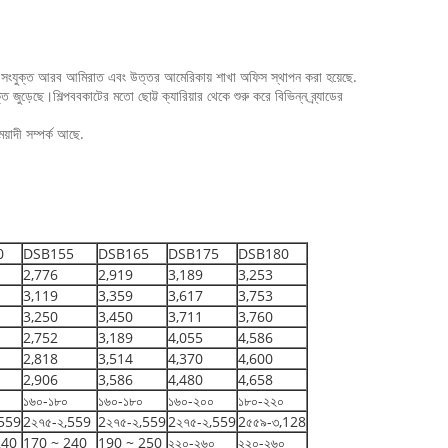
।এখন সংযুক্ত আরব আমিরাত এবং উত্তর আমেরিকায় শাখা অফিস স্থাপন করা হয়েছে.
ি জুড়েছে।শিল্পববকাটের মতো ছোট্ট ক্যারিয়ার থেকে শুরু করে বিভিন্ন ব্র্যাডের
েয়াদী সম্পর্ক আছে.
0
DSB155
DSB165
DSB175
DSB180
2,776
2,919
3,189
3,253
3,119
3,359
3,617
3,753
3,250
3,450
3,711
3,760
2,752
3,189
4,055
4,586
2,818
3,514
4,370
4,600
2,906
3,586
4,480
4,658
১৬০-১৮০
১৬০-১৮০
১৬০-২০০
১৮০-২২০
,559
2২৭৫-২,559
2২৭৫-২,559
2২৭৫-২,559
2৫৫৯-৩,128
240
170 ~ 240
190 ~ 250
২২০-২৬০
২২০-২৬০