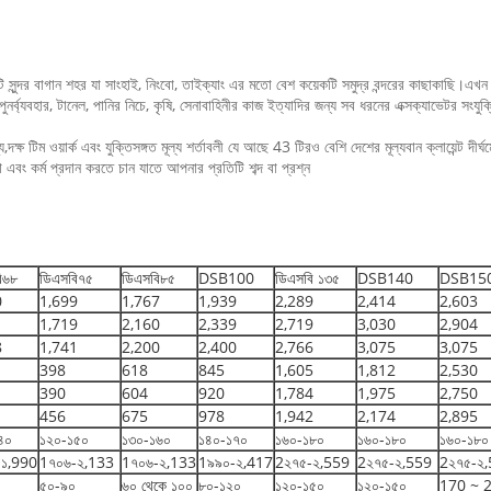
টি সুন্দর বাগান শহর যা সাংহাই, নিংবো, তাইক্যাং এর মতো বেশ কয়েকটি সমুদ্র বন্দরের কাছাকাছি
পুনর্ব্যবহার, টানেল, পানির নিচে, কৃষি, সেনাবাহিনীর কাজ ইত্যাদির জন্য সব ধরনের এক্সক্যাভেটর সংযুক্ত
,দক্ষ টিম ওয়ার্ক এবং যুক্তিসঙ্গত মূল্য শর্তাবলী যে আছে 43 টিরও বেশি দেশের মূল্যবান ক্লায়েন্ট দীর্ঘম
ং কর্ম প্রদান করতে চান যাতে আপনার প্রতিটি শব্দ বা প্রশ্ন
ি৬৮
ডিএসবি৭৫
ডিএসবি৮৫
DSB100
ডিএসবি ১৩৫
DSB140
DSB15
0
1,699
1,767
1,939
2,289
2,414
2,603
1
1,719
2,160
2,339
2,719
3,030
2,904
8
1,741
2,200
2,400
2,766
3,075
3,075
398
618
845
1,605
1,812
2,530
390
604
920
1,784
1,975
2,750
456
675
978
1,942
2,174
2,895
৪০
১২০-১৫০
১৩০-১৬০
১৪০-১৭০
১৬০-১৮০
১৬০-১৮০
১৬০-১৮০
-১,990
1৭০৬-২,133
1৭০৬-২,133
1৯৯০-২,417
2২৭৫-২,559
2২৭৫-২,559
2২৭৫-২
৫০-৯০
৬০ থেকে ১০০
৮০-১২০
১২০-১৫০
১২০-১৫০
170 ~ 