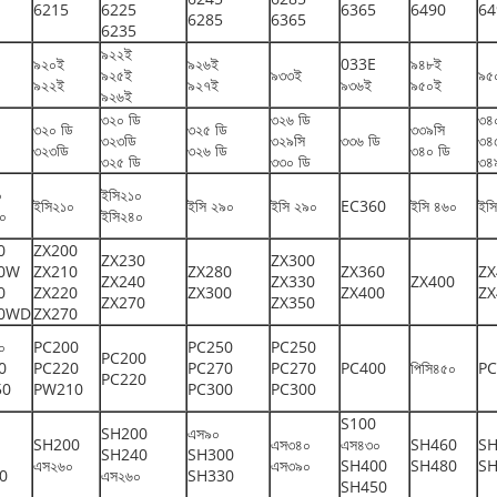
6215
6225
6365
6490
64
6285
6365
6235
৯২২ই
৯২০ই
৯২৬ই
033E
৯৪৮ই
৯২৫ই
৯৩৩ই
৯৫
৯২২ই
৯২৭ই
৯৩৬ই
৯৫০ই
৯২৬ই
৩২০ ডি
৩২৬ ডি
৩৪
৩২০ ডি
৩২৫ ডি
৩৩৯সি
৩২৩ডি
৩২৯সি
৩৩৬ ডি
৩৪
৩২৩ডি
৩২৬ ডি
৩৪০ ডি
৩২৫ ডি
৩৩০ ডি
৩৪
০
ইসি২১০
ইসি২১০
ইসি ২৯০
ইসি ২৯০
EC360
ইসি ৪৬০
ইস
৪০
ইসি২৪০
0
ZX200
ZX230
ZX300
30W
ZX210
ZX280
ZX360
ZX
ZX240
ZX330
ZX400
0
ZX220
ZX300
ZX400
ZX
ZX270
ZX350
00WD
ZX270
০
PC200
PC250
PC250
PC200
0
PC220
PC270
PC270
PC400
পিসি৪৫০
PC
PC220
50
PW210
PC300
PC300
S100
SH200
এস৯০
SH200
এস৩৪০
এস৪৩০
SH460
SH
SH240
SH300
এস২৬০
এস৩৯০
SH400
SH480
SH
0
এস২৬০
SH330
SH450