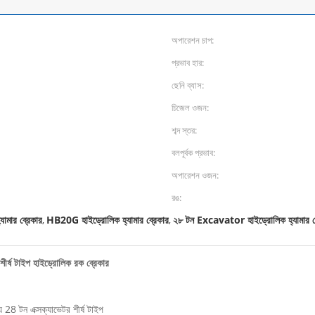
অপারেশন চাপ:
প্রভাব হার:
ছেনি ব্যাস:
চিজেল ওজন:
শব্দ স্তর:
বলপূর্বক প্রভাব:
অপারেশন ওজন:
রঙ:
ামার ব্রেকার
HB20G হাইড্রোলিক হ্যামার ব্রেকার
২৮ টন Excavator হাইড্রোলিক হ্যামার ব
,
,
র্ষ টাইপ হাইড্রোলিক রক ব্রেকার
28 টন এক্সক্যাভেটর শীর্ষ টাইপ