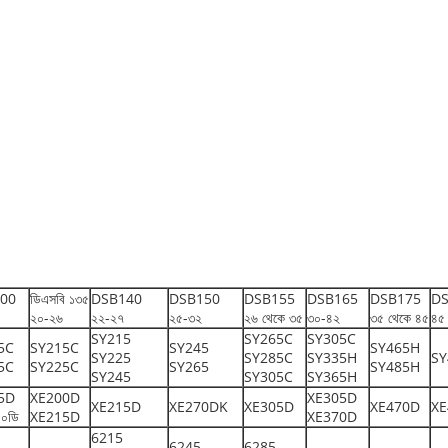
00
ডিএসবি ১৩৫
DSB140
DSB150
DSB155
DSB165
DSB175
DS
২০-২৬
২২-২৭
২৫-৩২
২৬ থেকে ৩৫
৩০-৪২
৩৫ থেকে ৪৫
৪৫
SY215
SY265C
SY305C
5C
SY215C
SY245
SY465H
SY225
SY285C
SY335H
SY
5C
SY225C
SY265
SY485H
SY245
SY305C
SY365H
5D
XE200D
XE305D
XE215D
XE270DK
XE305D
XE470D
XE
৫০ডি
XE215D
XE370D
6215
6245
6285