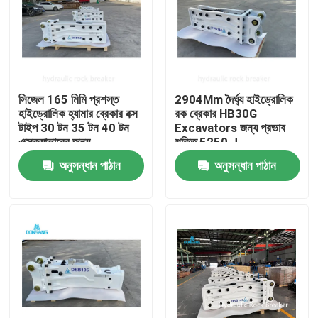
সিজেল 165 মিমি প্রশস্ত
2904Mm দৈর্ঘ্য হাইড্রোলিক
হাইড্রোলিক হ্যামার ব্রেকার বক্স
রক ব্রেকার HB30G
টাইপ 30 টন 35 টন 40 টন
Excavators জন্য প্রভাব
এক্সক্যাভারের জন্য
শক্তি 5250 J
অনুসন্ধান পাঠান
অনুসন্ধান পাঠান
বাড়ি
পণ্য
VR প্রদর্শন