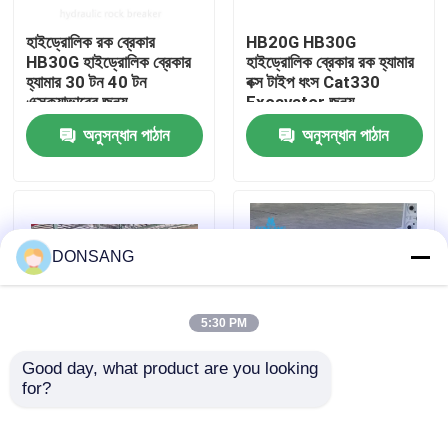
হাইড্রোলিক রক ব্রেকার
HB20G HB30G
আমাদের সম্পর্কে
HB30G হাইড্রোলিক ব্রেকার
হাইড্রোলিক ব্রেকার রক হ্যামার
হ্যামার 30 টন 40 টন
বক্স টাইপ ধংস Cat330
এক্সক্যাভারের জন্য
Excavator জন্য
কারখানা ভ্রমণ
অনুসন্ধান পাঠান
অনুসন্ধান পাঠান
মান নিয়ন্ত্রণ
যোগাযোগ করুন
DONSANG
উদ্ধৃতির জন্য আবেদন
5:30 PM
Good day, what product are you looking 
হাইড্রোলিক রক ব্রেকার
for?
সিজেল 165 মিমি প্রশস্ত
খোলা টাইপ হাইড্রোলিক ক্রাশিং
হাইড্রোলিক হ্যামার ব্রেকার বক্স
হ্যামার ব্রেকার
টাইপ 30 টন 35 টন 40 টন
খননকারী হাইড্রোলিক ব্রেকার