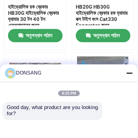
হাইড্রোলিক রক ব্রেকার
HB20G HB30G
HB30G হাইড্রোলিক ব্রেকার
হাইড্রোলিক ব্রেকার রক হ্যামার
আমাদের সম্পর্কে
হ্যামার 30 টন 40 টন
বক্স টাইপ ধংস Cat330
এক্সক্যাভারের জন্য
Excavator জন্য
অনুসন্ধান পাঠান
অনুসন্ধান পাঠান
কারখানা ভ্রমণ
মান নিয়ন্ত্রণ
DONSANG
যোগাযোগ করুন
8:25 PM
উদ্ধৃতির জন্য আবেদন
Good day, what product are you looking 
for?
সিজেল 165 মিমি প্রশস্ত
খোলা টাইপ হাইড্রোলিক ক্রাশিং
হাইড্রোলিক রক ব্রেকার
হাইড্রোলিক হ্যামার ব্রেকার বক্স
হ্যামার ব্রেকার
টাইপ 30 টন 35 টন 40 টন
এক্সক্যাভারের জন্য
খননকারী হাইড্রোলিক ব্রেকার