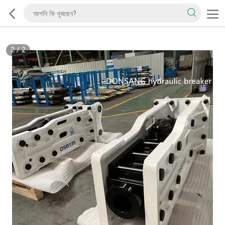
2
/
2