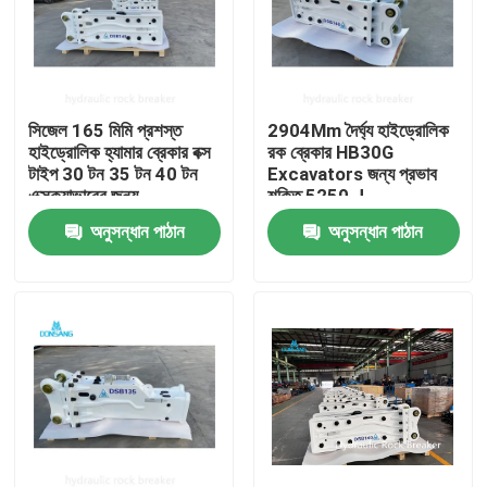
সিজেল 165 মিমি প্রশস্ত
2904Mm দৈর্ঘ্য হাইড্রোলিক
হাইড্রোলিক হ্যামার ব্রেকার বক্স
রক ব্রেকার HB30G
টাইপ 30 টন 35 টন 40 টন
Excavators জন্য প্রভাব
এক্সক্যাভারের জন্য
শক্তি 5250 J
অনুসন্ধান পাঠান
অনুসন্ধান পাঠান
বাড়ি
পণ্য
VR প্রদর্শন