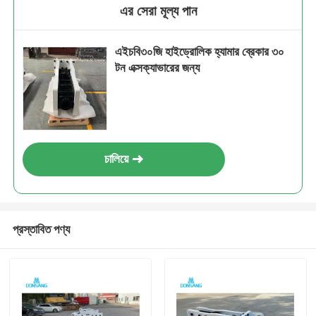
এর সেরা মূল্য পান
এইচবি৩০জি হাইড্রোলিক হ্যামার ব্রেকার ৩০
টন এক্সক্যাভারের জন্য
চালিয়ে
প্রস্তাবিত পণ্য