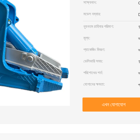
সাক্ষ্যদান:
মডেল নম্বার:
ন্যূনতম চাহিদার পরিমাণ:
মূল্য:
আ
প্যাকেজিং বিবরণ:
আ
ডেলিভারি সময়:
1
পরিশোধের শর্ত:
আ
যোগানের ক্ষমতা:
প
এখন যোগাযোগ