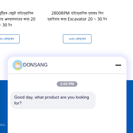
্ট্রিক মোমন্ট হাইড্রোলিক
2800RPM হাইড্রোলিক হ্যামার পিল
2400 কেজি হাই
ভার এক্সক্যাভারের জন্য 20
ড্রাইভার জন্য Excavator 20 ~ 30 টন
ম্যাগনেট কাস্ট
~ 30 টন
ন যোগাযোগ
এখন যোগাযোগ
এখ
DONSANG
2:00 PM
Good day, what product are you looking 
আমাদের খুঁজে
for?
ou.