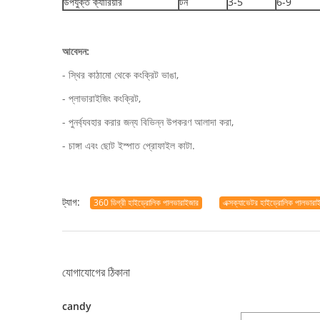
উপযুক্ত ক্যারিয়ার
টন
3-5
6-9
আবেদন:
- স্থির কাঠামো থেকে কংক্রিট ভাঙা,
- প্লাভারাইজিং কংক্রিট,
- পুনর্ব্যবহার করার জন্য বিভিন্ন উপকরণ আলাদা করা,
- চাঙ্গা এবং ছোট ইস্পাত প্রোফাইল কাটা.
ট্যাগ:
360 ডিগ্রী হাইড্রোলিক পালভারাইজার
এক্সক্যাভেটর হাইড্রোলিক পালভারা
যোগাযোগের ঠিকানা
candy