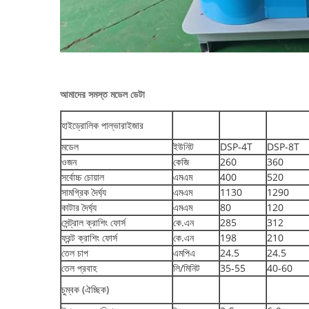
আমাদের সমস্ত মডেল ডেটা
হাইড্রোলিক পাল্ভারাইজার
মডেল
ইউনিট
DSP-4T
DSP-8T
ওজন
কেজি
260
360
সর্বোচ্চ চোয়াল
এমএম
400
520
সামগ্রিক দৈর্ঘ্য
এমএম
1130
1290
কাটার দৈর্ঘ্য
এমএম
80
120
সেন্ট্রাল ক্রাশিং ফোর্স
কে.এন
285
312
ফ্রন্ট ক্রাশিং ফোর্স
কে.এন
198
210
তেল চাপ
এমপিএ
24.5
24.5
তেল প্রবাহ
লি/মিনিট
35-55
40-60
চুম্বক (ঐচ্ছিক)