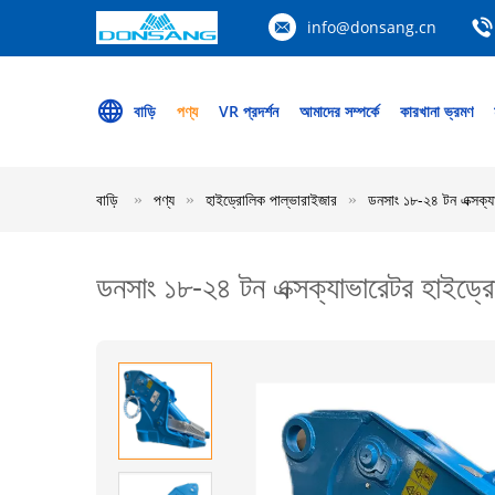
info@donsang.cn
বাড়ি
পণ্য
VR প্রদর্শন
আমাদের সম্পর্কে
কারখানা ভ্রমণ
বাড়ি
পণ্য
হাইড্রোলিক পাল্ভারাইজার
ডনসাং ১৮-২৪ টন এক্সক্য
ডনসাং ১৮-২৪ টন এক্সক্যাভারেটর হাইড্রো