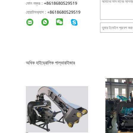
ফোন নম্বর :
+8618680529519
হোয়াটসঅ্যাপ :
+
8618680529519
অধিক হাইড্রোলিক পাল্ভারাইজার