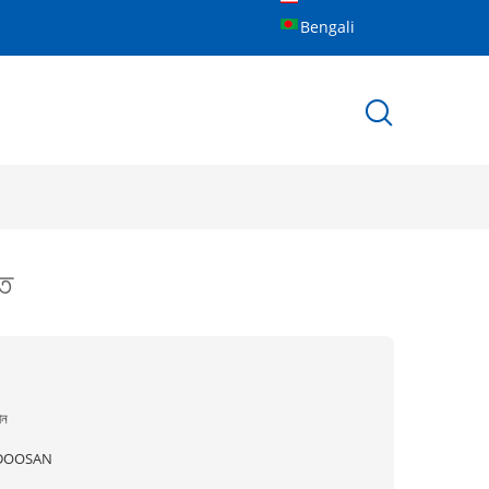
Bengali
তি
ীন
DOOSAN