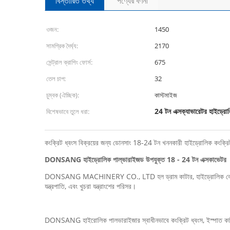
বিস্তারিত তথ্য
পণ্যের বর্ণনা
ওজন:
1450
সামগ্রিক দৈর্ঘ্য:
2170
সেন্ট্রাল ক্রাশিং ফোর্স:
675
তেল চাপ:
32
চুম্বক (ঐচ্ছিক):
কাস্টমাইজ
24 টন এক্সক্যাভারেটর হাইড্রো
বিশেষভাবে তুলে ধরা:
কংক্রিট ধ্বংস বিক্রয়ের জন্য ডোনসাং 18-24 টন খননকারী হাইড্রোলিক কংক্রি
DONSANG হাইড্রোলিক পাল্ভারাইজড উপযুক্ত 18 - 24 টন এক্সকাভেটর
DONSANG MACHINERY CO., LTD হল ড্রাম কাটার, হাইড্রোলিক ব্রেকার, হাইড্রোলি
যন্ত্রপাতি, এবং খুচরা যন্ত্রাংশের পরিসর।
DONSANG হাইরোলিক পালভারাইজার স্বাধীনভাবে কংক্রিট ধ্বংস, ইস্পাত কাটা, প্য