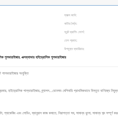
ম্যাক্স জাউ:
কাটার দৈর্ঘ্য:
ফ্রন্ট ক্রাশিং ফোর্স:
তেল প্রবাহ:
উপযুক্ত ক্যারিয়ার:
লিক পুলভারাইজার
এক্সক্যাভার হাইড্রোলিক পুলভারাইজার
,
ট পালভারাইজার সংযুক্তি
ক পাল্ভারাইজার, গ্র্যাপল...ডোনসাং মেশিনারি প্রাথমিকভাবে বিস্তৃত বাণিজ্যে নিযুক্ত নির্মাণ, 
াকেজিং এবং লোডিং, ম্যানুয়াল কাজ কমাতে, নিরাপত্তা সহ, সামান্য ধুলো, সামান্য শব্দ সম্পূর্ণ ক