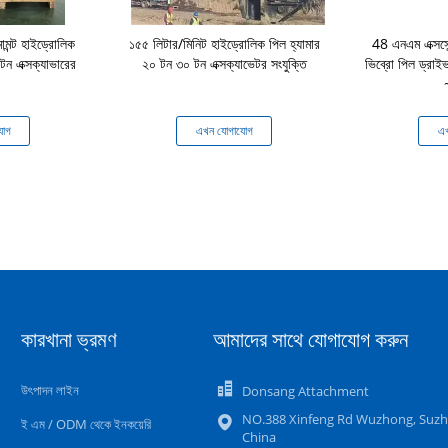
োমন্ট হাইড্রোলিক
১৫৫ লিটার/মিনিট হাইড্রোলিক পিল হ্যামার
48 এনএম এক্সসেন
ন এক্সক্যাভারের
২০ টন ৩০ টন এক্সক্যাভেটর সংযুক্তি
ভিব্রো পিল ড্রাই
যোগ
এখন যোগাযোগ
এখ
কারখানা ভ্রমণ
আমাদের সাথে যোগাযোগ করুন
উৎপাদন লাইন
Donsang Attachment
NO.388 Xinfeng Rd Wuzhong, Suzh
ই এম / ODM থেকে ইনকয়েরি
China