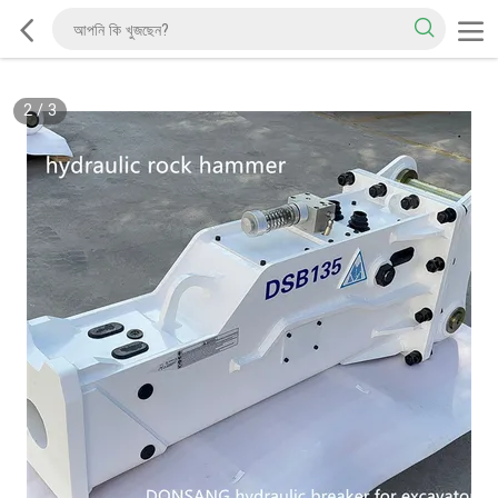
2
/
3