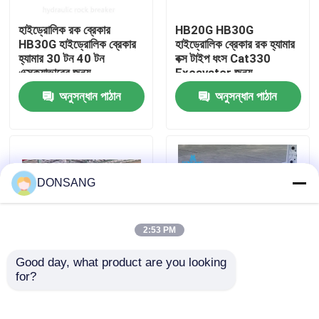
হাইড্রোলিক রক ব্রেকার
HB20G HB30G
আমাদের সম্পর্কে
HB30G হাইড্রোলিক ব্রেকার
হাইড্রোলিক ব্রেকার রক হ্যামার
হ্যামার 30 টন 40 টন
বক্স টাইপ ধংস Cat330
এক্সক্যাভারের জন্য
Excavator জন্য
কারখানা ভ্রমণ
অনুসন্ধান পাঠান
অনুসন্ধান পাঠান
মান নিয়ন্ত্রণ
যোগাযোগ করুন
DONSANG
উদ্ধৃতির জন্য আবেদন
2:53 PM
Good day, what product are you looking 
হাইড্রোলিক রক ব্রেকার
for?
সিজেল 165 মিমি প্রশস্ত
খোলা টাইপ হাইড্রোলিক ক্রাশিং
হাইড্রোলিক হ্যামার ব্রেকার বক্স
হ্যামার ব্রেকার
টাইপ 30 টন 35 টন 40 টন
খননকারী হাইড্রোলিক ব্রেকার