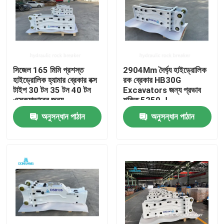
সিজেল 165 মিমি প্রশস্ত
2904Mm দৈর্ঘ্য হাইড্রোলিক
হাইড্রোলিক হ্যামার ব্রেকার বক্স
রক ব্রেকার HB30G
টাইপ 30 টন 35 টন 40 টন
Excavators জন্য প্রভাব
এক্সক্যাভারের জন্য
শক্তি 5250 J
অনুসন্ধান পাঠান
অনুসন্ধান পাঠান
বাড়ি
পণ্য
VR প্রদর্শন