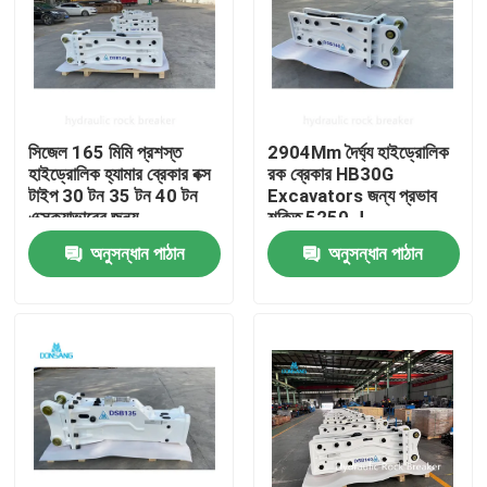
সিজেল 165 মিমি প্রশস্ত
2904Mm দৈর্ঘ্য হাইড্রোলিক
হাইড্রোলিক হ্যামার ব্রেকার বক্স
রক ব্রেকার HB30G
টাইপ 30 টন 35 টন 40 টন
Excavators জন্য প্রভাব
এক্সক্যাভারের জন্য
শক্তি 5250 J
অনুসন্ধান পাঠান
অনুসন্ধান পাঠান
বাড়ি
পণ্য
VR প্রদর্শন