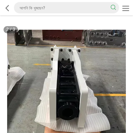
2
/
3