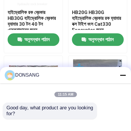
হাইড্রোলিক রক ব্রেকার
HB20G HB30G
আমাদের সম্পর্কে
HB30G হাইড্রোলিক ব্রেকার
হাইড্রোলিক ব্রেকার রক হ্যামার
হ্যামার 30 টন 40 টন
বক্স টাইপ ধংস Cat330
এক্সক্যাভারের জন্য
Excavator জন্য
কারখানা ভ্রমণ
অনুসন্ধান পাঠান
অনুসন্ধান পাঠান
মান নিয়ন্ত্রণ
যোগাযোগ করুন
DONSANG
উদ্ধৃতির জন্য আবেদন
11:15 AM
Good day, what product are you looking 
হাইড্রোলিক রক ব্রেকার
for?
সিজেল 165 মিমি প্রশস্ত
খোলা টাইপ হাইড্রোলিক ক্রাশিং
হাইড্রোলিক হ্যামার ব্রেকার বক্স
হ্যামার ব্রেকার
টাইপ 30 টন 35 টন 40 টন
খননকারী হাইড্রোলিক ব্রেকার