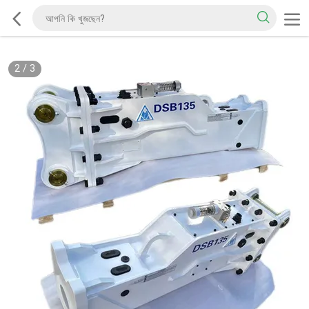
2
/
3