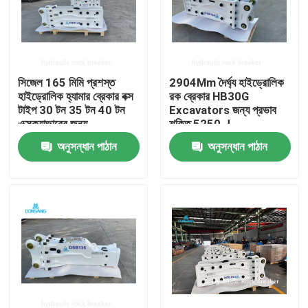
সিজেল 165 মিমি প্রশস্ত
2904Mm দৈর্ঘ্য হাইড্রোলিক
হাইড্রোলিক হ্যামার ব্রেকার বক্স
রক ব্রেকার HB30G
টাইপ 30 টন 35 টন 40 টন
Excavators জন্য প্রভাব
এক্সক্যাভারের জন্য
শক্তি 5250 J
অনুসন্ধান পাঠান
অনুসন্ধান পাঠান
বাড়ি
পণ্য
VR প্রদর্শন