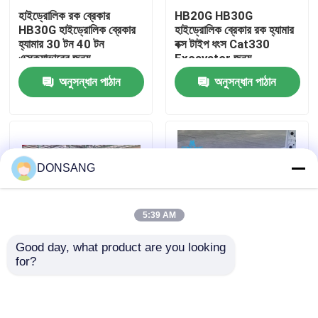
হাইড্রোলিক রক ব্রেকার
HB20G HB30G
HB30G হাইড্রোলিক ব্রেকার
হাইড্রোলিক ব্রেকার রক হ্যামার
আমাদের সম্পর্কে
হ্যামার 30 টন 40 টন
বক্স টাইপ ধংস Cat330
এক্সক্যাভারের জন্য
Excavator জন্য
অনুসন্ধান পাঠান
অনুসন্ধান পাঠান
কারখানা ভ্রমণ
মান নিয়ন্ত্রণ
DONSANG
যোগাযোগ করুন
5:39 AM
উদ্ধৃতির জন্য আবেদন
Good day, what product are you looking 
for?
সিজেল 165 মিমি প্রশস্ত
খোলা টাইপ হাইড্রোলিক ক্রাশিং
হাইড্রোলিক রক ব্রেকার
হাইড্রোলিক হ্যামার ব্রেকার বক্স
হ্যামার ব্রেকার
টাইপ 30 টন 35 টন 40 টন
এক্সক্যাভারের জন্য
খননকারী হাইড্রোলিক ব্রেকার