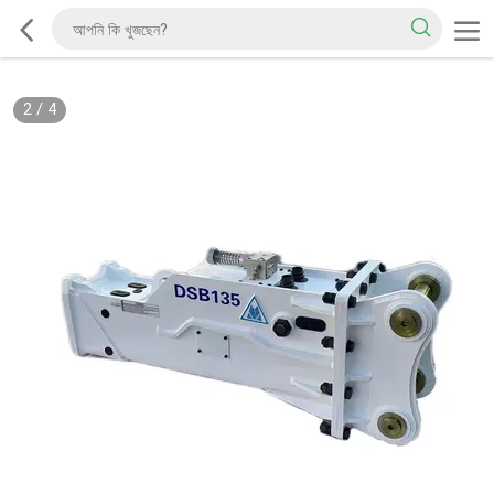
2
/
4