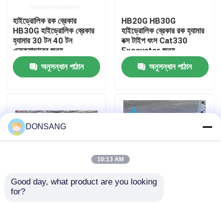
হাইড্রোলিক রক ব্রেকার
HB20G HB30G
আমাদের সম্পর্কে
HB30G হাইড্রোলিক ব্রেকার
হাইড্রোলিক ব্রেকার রক হ্যামার
হ্যামার 30 টন 40 টন
বক্স টাইপ ধংস Cat330
এক্সক্যাভারের জন্য
Excavator জন্য
কারখানা ভ্রমণ
অনুসন্ধান পাঠান
অনুসন্ধান পাঠান
মান নিয়ন্ত্রণ
যোগাযোগ করুন
DONSANG
উদ্ধৃতির জন্য আবেদন
10:13 AM
Good day, what product are you looking 
হাইড্রোলিক রক ব্রেকার
for?
সিজেল 165 মিমি প্রশস্ত
খোলা টাইপ হাইড্রোলিক ক্রাশিং
হাইড্রোলিক হ্যামার ব্রেকার বক্স
হ্যামার ব্রেকার
টাইপ 30 টন 35 টন 40 টন
খননকারী হাইড্রোলিক ব্রেকার