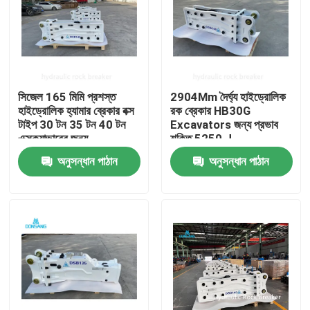
সিজেল 165 মিমি প্রশস্ত
2904Mm দৈর্ঘ্য হাইড্রোলিক
হাইড্রোলিক হ্যামার ব্রেকার বক্স
রক ব্রেকার HB30G
টাইপ 30 টন 35 টন 40 টন
Excavators জন্য প্রভাব
এক্সক্যাভারের জন্য
শক্তি 5250 J
অনুসন্ধান পাঠান
অনুসন্ধান পাঠান
বাড়ি
পণ্য
VR প্রদর্শন