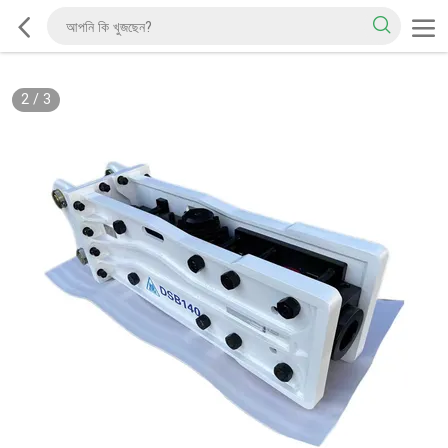
2
/
3