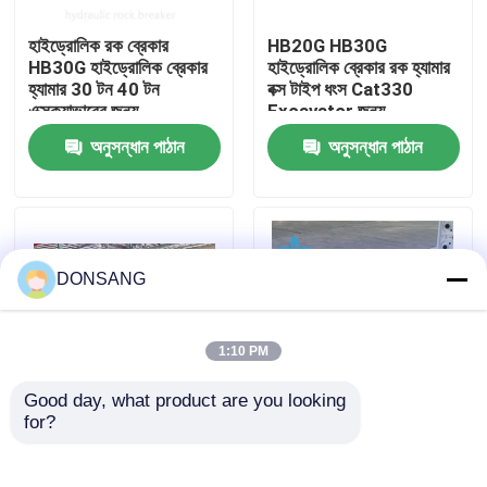
হাইড্রোলিক রক ব্রেকার
HB20G HB30G
আমাদের সম্পর্কে
HB30G হাইড্রোলিক ব্রেকার
হাইড্রোলিক ব্রেকার রক হ্যামার
হ্যামার 30 টন 40 টন
বক্স টাইপ ধংস Cat330
এক্সক্যাভারের জন্য
Excavator জন্য
কারখানা ভ্রমণ
অনুসন্ধান পাঠান
অনুসন্ধান পাঠান
মান নিয়ন্ত্রণ
যোগাযোগ করুন
DONSANG
উদ্ধৃতির জন্য আবেদন
1:10 PM
Good day, what product are you looking 
হাইড্রোলিক রক ব্রেকার
for?
সিজেল 165 মিমি প্রশস্ত
খোলা টাইপ হাইড্রোলিক ক্রাশিং
হাইড্রোলিক হ্যামার ব্রেকার বক্স
হ্যামার ব্রেকার
টাইপ 30 টন 35 টন 40 টন
খননকারী হাইড্রোলিক ব্রেকার