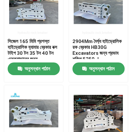
সিজেল 165 মিমি প্রশস্ত
2904Mm দৈর্ঘ্য হাইড্রোলিক
হাইড্রোলিক হ্যামার ব্রেকার বক্স
রক ব্রেকার HB30G
টাইপ 30 টন 35 টন 40 টন
Excavators জন্য প্রভাব
এক্সক্যাভারের জন্য
শক্তি 5250 J
অনুসন্ধান পাঠান
অনুসন্ধান পাঠান
বাড়ি
পণ্য
VR প্রদর্শন